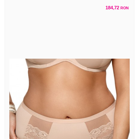
184,72
RON