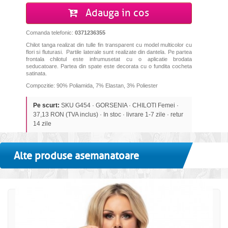
Adauga in cos
Comanda telefonic:
0371236355
Chilot tanga realizat din tulle fin transparent cu model multicolor cu
flori si fluturasi. Partile laterale sunt realizate din dantela. Pe partea
frontala chilotul este infrumusetat cu o aplicatie brodata
seducatoare. Partea din spate este decorata cu o fundita cocheta
satinata.
Compozitie: 90% Poliamida, 7% Elastan, 3% Poliester
Pe scurt:
SKU G454 · GORSENIA · CHILOTI Femei ·
37,13 RON (TVA inclus) · In stoc · livrare 1-7 zile · retur
14 zile
Alte produse asemanatoare