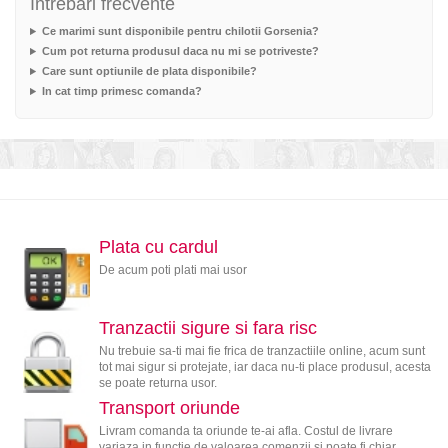
Intrebari frecvente
Ce marimi sunt disponibile pentru chilotii Gorsenia?
Cum pot returna produsul daca nu mi se potriveste?
Care sunt optiunile de plata disponibile?
In cat timp primesc comanda?
Plata cu cardul
De acum poti plati mai usor
Tranzactii sigure si fara risc
Nu trebuie sa-ti mai fie frica de tranzactiile online, acum sunt
tot mai sigur si protejate, iar daca nu-ti place produsul, acesta
se poate returna usor.
Transport oriunde
Livram comanda ta oriunde te-ai afla. Costul de livrare
variaza in functie de valoarea comenzii si poate fi chiar