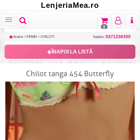
LenjeriaMea.ro
Toggle
Toggle
Toggle
Toggl
Toggle
navigation
navigation
navigation
naviga
navigation
0
0371236355
Acasa
»
FEMEI
»
CHILOTI
Telefon:
ÎNAPOI LA LISTĂ
Chilot tanga 454 Butterfly