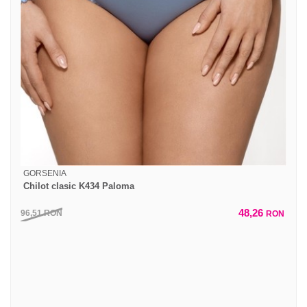
GORSENIA
Chilot clasic K434 Paloma
48,26
96,51
RON
RON