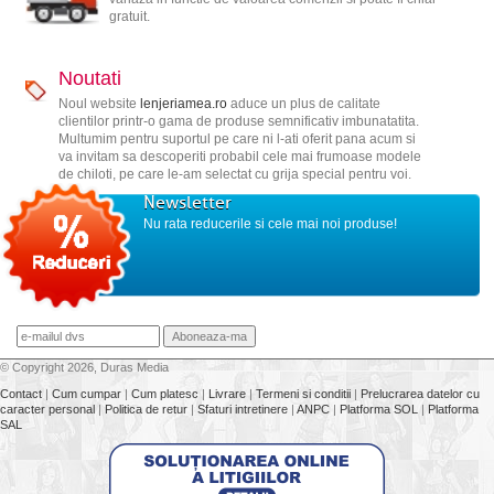
gratuit.
Noutati
Noul website
lenjeriamea.ro
aduce un plus de calitate
clientilor printr-o gama de produse semnificativ imbunatatita.
Multumim pentru suportul pe care ni l-ati oferit pana acum si
va invitam sa descoperiti probabil cele mai frumoase modele
de chiloti, pe care le-am selectat cu grija special pentru voi.
Newsletter
Nu rata reducerile si cele mai noi produse!
© Copyright 2026, Duras Media
Contact
|
Cum cumpar
|
Cum platesc
|
Livrare
|
Termeni si conditii
|
Prelucrarea datelor cu
caracter personal
|
Politica de retur
|
Sfaturi intretinere
|
ANPC
|
Platforma SOL
|
Platforma
SAL