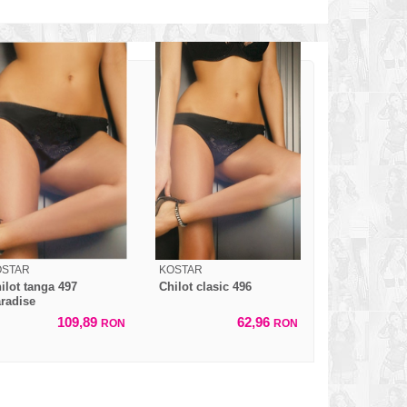
OSTAR
KOSTAR
ilot tanga 497
Chilot clasic 496
radise
109,89
62,96
RON
RON