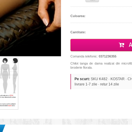
Culoarea:
Cantitate:
A
Comanda telefonic:
0371236355
Chilot tanga de dama realizat din microfib
broderie florala.
Pe scurt:
SKU K482 · KOSTAR · CHIL
livrare 1-7 zile · retur 14 zile