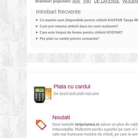
Branduri populare:
AVA
VIKI
DE LAFENSE
WOLBA
Intrebari frecvente
Ce marimi sunt disponibile pentru chilotii KOSTAR Tanga 4
Cum pot returna chilotii daca nu sunt multumit?
Care este timpul de livrare pentru chilotii KOSTAR?
Pot plati cu cardul pentru comanda?
Plata cu cardul
De acum poti plati mai usor
Noutati
Noul website
lenjeriamea.ro
aduce un plus de calita
imbunatatita. Multumim pentru suportul pe care ni l-
cele mai frumoase modele de chiloti, pe care le-am s