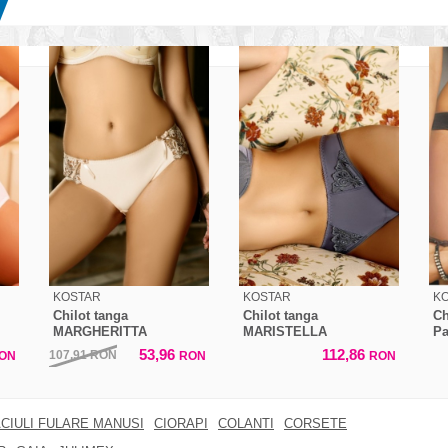
KOSTAR
KOSTAR
K
Chilot tanga
Chilot tanga
Ch
MARGHERITTA
MARISTELLA
Pa
53,96
112,86
107,91
RON
ON
RON
RON
CIULI FULARE MANUSI
CIORAPI
COLANTI
CORSETE