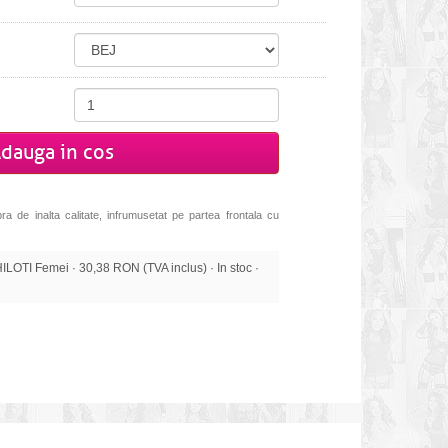
dauga in cos
ra de inalta calitate, infrumusetat pe partea frontala cu
OTI Femei · 30,38 RON (TVA inclus) · In stoc ·