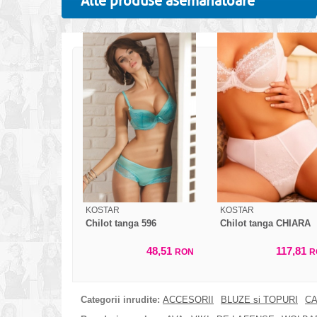
Alte produse asemanatoare
KOSTAR
KOSTAR
Chilot tanga 596
Chilot tanga CHIARA
48,51
117,81
RON
R
Categorii inrudite:
ACCESORII
BLUZE si TOPURI
CA