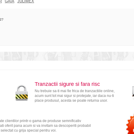
R
GAIA
JULIMEX
82?
Tranzactii sigure si fara risc
Nu trebuie sa-ti mai fie frica de tranzactiile online,
acum sunt tot mai sigur si protejate, iar daca nu-ti
place produsul, acesta se poate returna usor.
te clientilor printr-o gama de produse semnificativ
ati oferit pana acum si va invitam sa descoperiti probabil
electat cu grija special pentru voi.