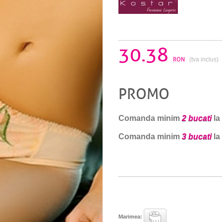
30.38
RON
(tva inclus)
PROMO
Comanda minim
2 bucati
la
Comanda minim
3 bucati
la
Marimea: