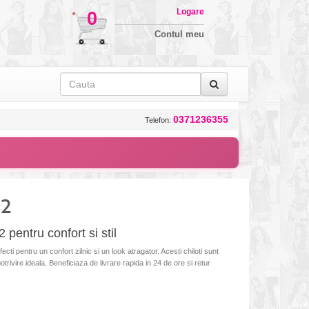
Logare
0
Contul meu
0371236355
Telefon:
82
pentru confort si stil
i pentru un confort zilnic si un look atragator. Acesti chiloti sunt
potrivire ideala. Beneficiaza de livrare rapida in 24 de ore si retur