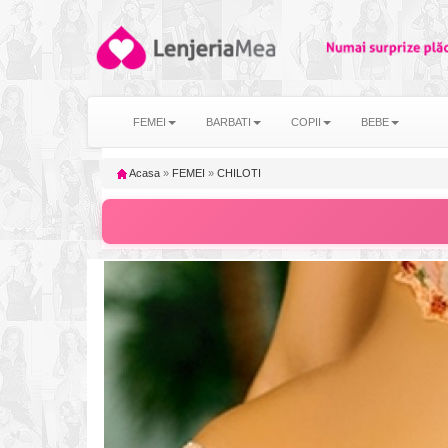
FEMEI
BARBATI
COPII
BEBE
Acasa
»
FEMEI
»
CHILOTI