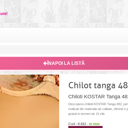
ÎNAPOI LA LISTĂ
Chilot tanga 4
Chiloti KOSTAR Tanga 482 
Descopera chilotii KOSTAR Tanga 482, perfect
realizati din materiale de calitate, oferind o 
gratuit in termen de 14 zile.
Cod : K482 -
in stoc