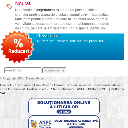
Noutati
Noul website
lenjeriamea.ro
aduce un plus de calitate
clientilor printr-o gama de produse semnificativ imbunatatita.
Multumim pentru suportul pe care ni l-ati oferit pana acum si
va invitam sa descoperiti probabil cele mai frumoase modele
de chiloti, pe care le-am selectat cu grija special pentru voi.
Newsletter
Nu rata reducerile si cele mai noi produse!
© Copyright 2026, Duras Media
Contact
|
Cum cumpar
|
Cum platesc
|
Livrare
|
Termeni si conditii
|
Prelucrarea datelor cu
caracter personal
|
Politica de retur
|
Sfaturi intretinere
|
ANPC
|
Platforma SOL
|
Platforma
SAL