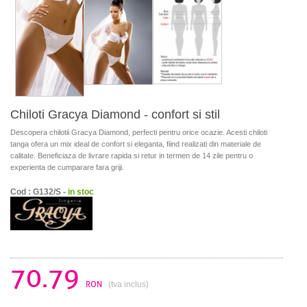
Chiloti Gracya Diamond - confort si stil
Descopera chilotii Gracya Diamond, perfecti pentru orice ocazie. Acesti chiloti
tanga ofera un mix ideal de confort si eleganta, fiind realizati din materiale de
calitate. Beneficiaza de livrare rapida si retur in termen de 14 zile pentru o
experienta de cumparare fara griji.
Cod : G132/S -
in stoc
70.79
RON
(tva inclus)