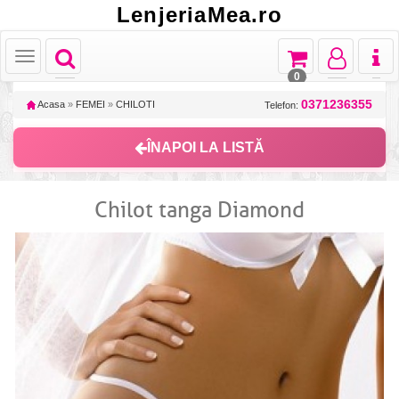
LenjeriaMea.ro
Toggle
Toggle
Toggle
Toggl
Toggle
navigation
navigation
navigation
naviga
navigation
0
0371236355
Acasa
»
FEMEI
»
CHILOTI
Telefon:
ÎNAPOI LA LISTĂ
Chilot tanga Diamond