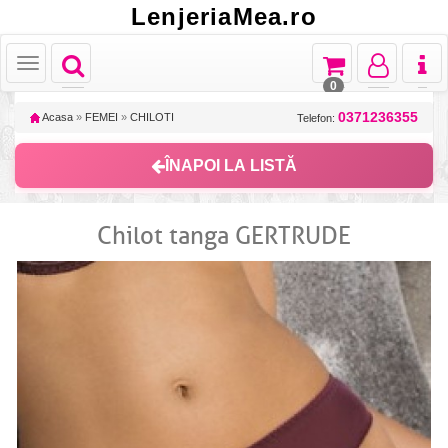
LenjeriaMea.ro
Toggle
Toggle
Toggle
Toggl
Toggle
navigation
navigation
navigation
naviga
navigation
0
0371236355
Acasa
»
FEMEI
»
CHILOTI
Telefon:
ÎNAPOI LA LISTĂ
Chilot tanga GERTRUDE