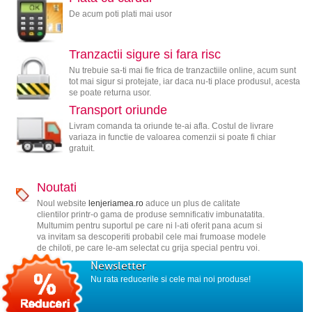
De acum poti plati mai usor
Tranzactii sigure si fara risc
Nu trebuie sa-ti mai fie frica de tranzactiile online, acum sunt
tot mai sigur si protejate, iar daca nu-ti place produsul, acesta
se poate returna usor.
Transport oriunde
Livram comanda ta oriunde te-ai afla. Costul de livrare
variaza in functie de valoarea comenzii si poate fi chiar
gratuit.
Noutati
Noul website
lenjeriamea.ro
aduce un plus de calitate
clientilor printr-o gama de produse semnificativ imbunatatita.
Multumim pentru suportul pe care ni l-ati oferit pana acum si
va invitam sa descoperiti probabil cele mai frumoase modele
de chiloti, pe care le-am selectat cu grija special pentru voi.
Newsletter
Nu rata reducerile si cele mai noi produse!