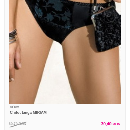
VOVA
Chilot tanga MIRIAM
30,40
60,79
RON
RON