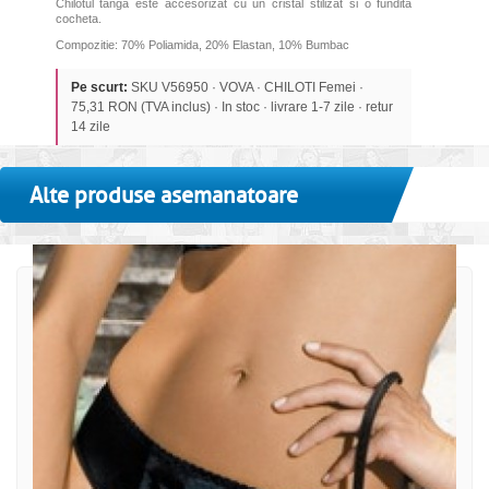
Chilotul tanga este accesorizat cu un cristal stilizat si o fundita
cocheta.
Compozitie: 70% Poliamida, 20% Elastan, 10% Bumbac
Pe scurt:
SKU V56950 · VOVA · CHILOTI Femei ·
75,31 RON (TVA inclus) · In stoc · livrare 1-7 zile · retur
14 zile
Alte produse asemanatoare