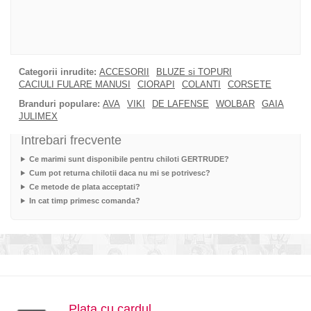
Categorii inrudite:
ACCESORII
BLUZE si TOPURI
CACIULI FULARE MANUSI
CIORAPI
COLANTI
CORSETE
Branduri populare:
AVA
VIKI
DE LAFENSE
WOLBAR
GAIA
JULIMEX
Intrebari frecvente
Ce marimi sunt disponibile pentru chiloti GERTRUDE?
Cum pot returna chilotii daca nu mi se potrivesc?
Ce metode de plata acceptati?
In cat timp primesc comanda?
Plata cu cardul