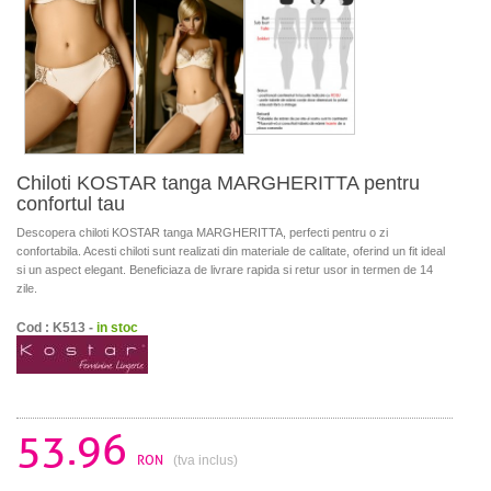
Chiloti KOSTAR tanga MARGHERITTA pentru
confortul tau
Descopera chiloti KOSTAR tanga MARGHERITTA, perfecti pentru o zi
confortabila. Acesti chiloti sunt realizati din materiale de calitate, oferind un fit ideal
si un aspect elegant. Beneficiaza de livrare rapida si retur usor in termen de 14
zile.
Cod : K513 -
in stoc
53.96
RON
(tva inclus)