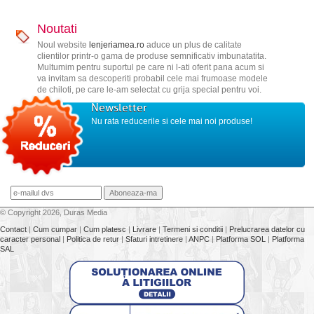
Noutati
Noul website
lenjeriamea.ro
aduce un plus de calitate
clientilor printr-o gama de produse semnificativ imbunatatita.
Multumim pentru suportul pe care ni l-ati oferit pana acum si
va invitam sa descoperiti probabil cele mai frumoase modele
de chiloti, pe care le-am selectat cu grija special pentru voi.
Newsletter
Nu rata reducerile si cele mai noi produse!
© Copyright 2026, Duras Media
Contact
|
Cum cumpar
|
Cum platesc
|
Livrare
|
Termeni si conditii
|
Prelucrarea datelor cu
caracter personal
|
Politica de retur
|
Sfaturi intretinere
|
ANPC
|
Platforma SOL
|
Platforma
SAL