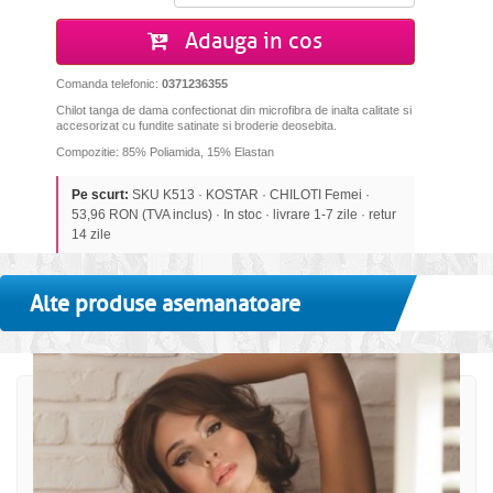
Adauga in cos
Comanda telefonic:
0371236355
Chilot tanga de dama confectionat din microfibra de inalta calitate si
accesorizat cu fundite satinate si broderie deosebita.
Compozitie: 85% Poliamida, 15% Elastan
Pe scurt:
SKU K513 · KOSTAR · CHILOTI Femei ·
53,96 RON (TVA inclus) · In stoc · livrare 1-7 zile · retur
14 zile
Alte produse asemanatoare