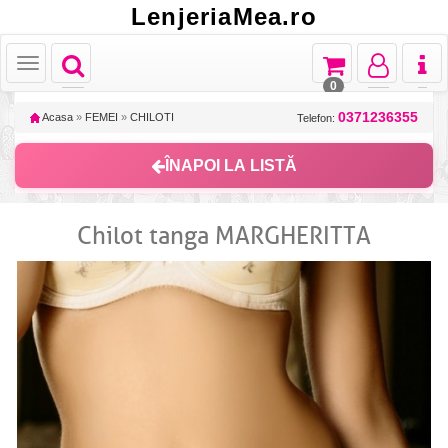
LenjeriaMea.ro
Toggle
Toggle
Toggle
Toggl
Toggle
navigation
navigation
navigation
naviga
navigation
0
0371236355
Acasa
»
FEMEI
»
CHILOTI
Telefon:
ÎNAPOI LA LISTĂ
Chilot tanga MARGHERITTA