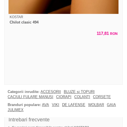
KOSTAR
Chilot clasic 494
117,81
RON
Categorii inrudite:
ACCESORII
BLUZE si TOPURI
CACIULI FULARE MANUSI
CIORAPI
COLANTI
CORSETE
Branduri populare:
AVA
VIKI
DE LAFENSE
WOLBAR
GAIA
JULIMEX
Intrebari frecvente