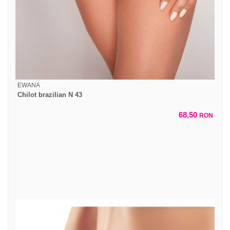
EWANA
Chilot brazilian N 43
68,50
RON