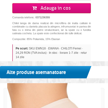
Adauga in cos
Comanda telefonic:
0371236355
Chilot tanga de dama realizat din microfibra de inalta calitate in
combinatie cu dantela placuta la atingere, infrumusetat in partea din
fata cu o inima din pietre stralucitoare, iar la spate cu o fundita
satinata cocheta. La spate este confectionat din tulle delicat.
Compozitie: 85% Poliamida, 15% Elastan
Pe scurt:
SKU EWN18 · EWANA · CHILOTI Femei ·
24,29 RON (TVA inclus) · In stoc · livrare 1-7 zile · retur
14 zile
Alte produse asemanatoare