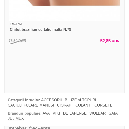
EWANA
Chilot brazilian cu talie inalta N.79
52,85
75,50
RON
RON
Categorii inrudite:
ACCESORII
BLUZE si TOPURI
CACIULI FULARE MANUSI
CIORAPI
COLANTI
CORSETE
Branduri populare:
AVA
VIKI
DE LAFENSE
WOLBAR
GAIA
JULIMEX
Intrebari frecvente