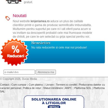
gratuit.
Noutati
Noul website
lenjeriamea.ro
aduce un plus de calitate
clientilor printr-o gama de produse semnificativ imbunatatita.
Multumim pentru suportul pe care ni l-ati oferit pana acum si
va invitam sa descoperiti probabil cele mai frumoase modele
de chiloti, pe care le-am selectat cu grija special pentru voi.
Newsletter
Nu rata reducerile si cele mai noi produse!
© Copyright 2026, Duras Media
Contact
|
Cum cumpar
|
Cum platesc
|
Livrare
|
Termeni si conditii
|
Prelucrarea datelor cu
caracter personal
|
Politica de retur
|
Sfaturi intretinere
|
ANPC
|
Platforma SOL
|
Platforma
SAL