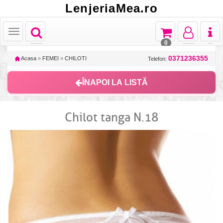
LenjeriaMea.ro
Toggle
Toggle
Toggle
Toggl
Toggle
navigation
navigation
navigation
naviga
navigation
0
0371236355
Acasa
»
FEMEI
»
CHILOTI
Telefon:
ÎNAPOI LA LISTĂ
Chilot tanga N.18