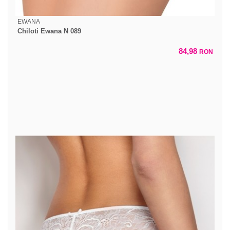
EWANA
Chiloti Ewana N 089
84,98
RON