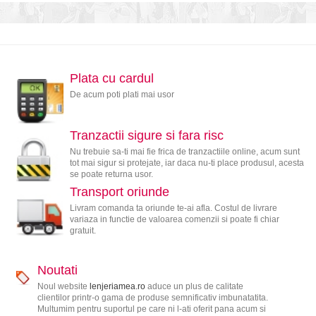
Plata cu cardul
De acum poti plati mai usor
Tranzactii sigure si fara risc
Nu trebuie sa-ti mai fie frica de tranzactiile online, acum sunt
tot mai sigur si protejate, iar daca nu-ti place produsul, acesta
se poate returna usor.
Transport oriunde
Livram comanda ta oriunde te-ai afla. Costul de livrare
variaza in functie de valoarea comenzii si poate fi chiar
gratuit.
Noutati
Noul website
lenjeriamea.ro
aduce un plus de calitate
clientilor printr-o gama de produse semnificativ imbunatatita.
Multumim pentru suportul pe care ni l-ati oferit pana acum si