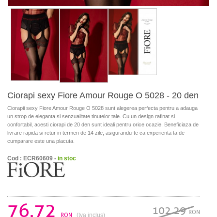
Ciorapi sexy Fiore Amour Rouge O 5028 - 20 den
Ciorapii sexy Fiore Amour Rouge O 5028 sunt alegerea perfecta pentru a adauga
un strop de eleganta si senzualitate tinutelor tale. Cu un design rafinat si
confortabil, acesti ciorapi de 20 den sunt ideali pentru orice ocazie. Beneficiaza de
livrare rapida si retur in termen de 14 zile, asigurandu-te ca experienta ta de
cumparare este una placuta.
Cod : ECR60609 -
in stoc
76.72
102.29
RON
RON
(tva inclus)