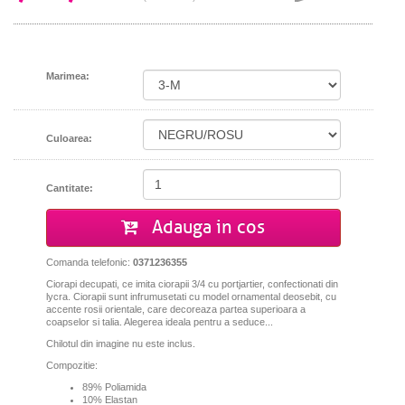
Marimea:
Culoarea:
Cantitate:
Adauga in cos
Comanda telefonic:
0371236355
Ciorapi decupati, ce imita ciorapii 3/4 cu portjartier, confectionati din
lycra. Ciorapii sunt infrumusetati cu model ornamental deosebit, cu
accente rosii orientale, care decoreaza partea superioara a
coapselor si talia. Alegerea ideala pentru a seduce...
Chilotul din imagine nu este inclus.
Compozitie:
89% Poliamida
10% Elastan