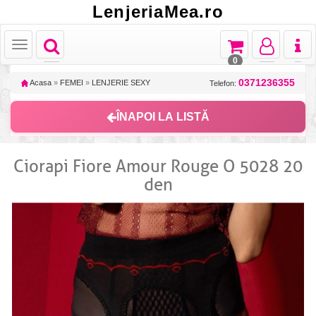
LenjeriaMea.ro
Toggle
Toggle
Toggle
Toggl
Toggle
navigation
navigation
navigation
naviga
navigation
0
0371236355
Acasa
»
FEMEI
»
LENJERIE SEXY
Telefon:
ÎNAPOI LA LISTĂ
Ciorapi Fiore Amour Rouge O 5028 20
den