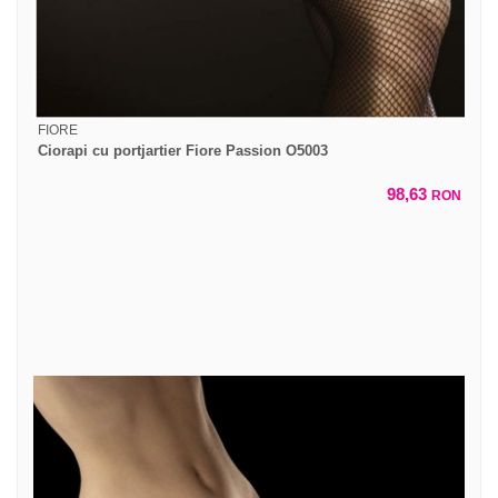
FIORE
Ciorapi cu portjartier Fiore Passion O5003
98,63
RON