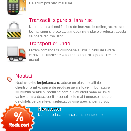
De acum poti plati mai usor
Tranzactii sigure si fara risc
Nu trebuie sa-ti mai fie frica de tranzactiile online, acum sunt
tot mai sigur si protejate, iar daca nu-ti place produsul, acesta
se poate returna usor.
Transport oriunde
Livram comanda ta oriunde te-ai afla. Costul de livrare
variaza in functie de valoarea comenzii si poate fi chiar
gratuit.
Noutati
Noul website
lenjeriamea.ro
aduce un plus de calitate
clientilor printr-o gama de produse semnificativ imbunatatita.
Multumim pentru suportul pe care ni l-ati oferit pana acum si
va invitam sa descoperiti probabil cele mai frumoase modele
de chiloti, pe care le-am selectat cu grija special pentru voi.
Newsletter
Nu rata reducerile si cele mai noi produse!