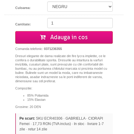
Culoarea:
Cantitate:
Adauga in cos
Comanda telefonic:
0371236355
Dresuri elegante de dama realizate din fire lycra impletite, ce le
confera o durabilitate sporita. Dresurile au intaritura la varfuri
invizibila, cusaturi plate, sunt prevazute cu clin confortabil din
bumbac, nu au portiunea chilotului marcata si prezinta model cu
buline. Bulinele sunt un model la moda, care nu imbatraneste
niciodata, asadar indrazneste sa le porti indiferent de varsta,
dimensiune sau stil preferat.
Compozitie:
85% Poliamida
15% Elastan
Grosime: 20 DEN
Pe scurt:
SKU ECR40306 · GABRIELLA · CIORAPI
Femei · 17,73 RON (TVA inclus) · In stoc · livrare 1-7
zile · retur 14 zile