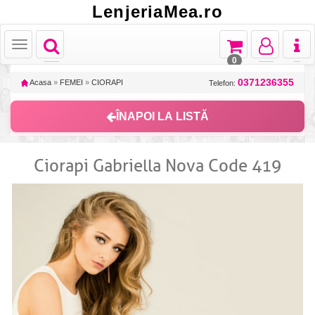
LenjeriaMea.ro
Toggle
Toggle
Toggle
Toggl
Toggle
navigation
navigation
navigation
naviga
navigation
0
0371236355
Acasa
»
FEMEI
»
CIORAPI
Telefon:
ÎNAPOI LA LISTĂ
Ciorapi Gabriella Nova Code 419