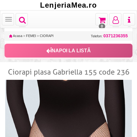
LenjeriaMea.ro
Toggle
Toggle
Toggle
Toggl
Toggle
navigation
navigation
navigation
naviga
navigation
0
0371236355
Acasa
»
FEMEI
»
CIORAPI
Telefon:
ÎNAPOI LA LISTĂ
Ciorapi plasa Gabriella 155 code 236