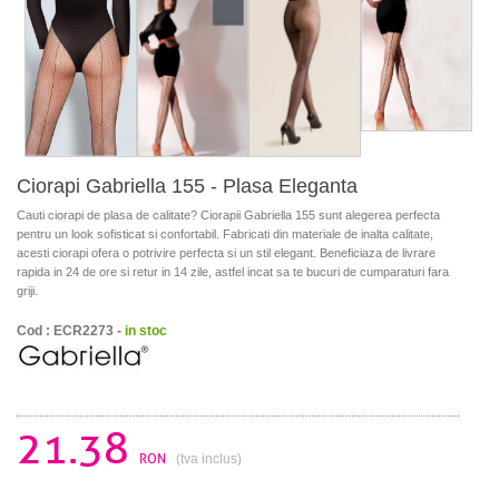
Ciorapi Gabriella 155 - Plasa Eleganta
Cauti ciorapi de plasa de calitate? Ciorapii Gabriella 155 sunt alegerea perfecta
pentru un look sofisticat si confortabil. Fabricati din materiale de inalta calitate,
acesti ciorapi ofera o potrivire perfecta si un stil elegant. Beneficiaza de livrare
rapida in 24 de ore si retur in 14 zile, astfel incat sa te bucuri de cumparaturi fara
griji.
Cod : ECR2273 -
in stoc
21.38
RON
(tva inclus)