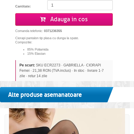
Cantitate:
Adauga in cos
Comanda telefonic:
0371236355
Ciorapi pantalon tip plasa cu dunga la spate.
Compozitie:
85% Poliamida
15% Elastan
Pe scurt:
SKU ECR2273 · GABRIELLA · CIORAPI
Femei · 21,38 RON (TVA inclus) · In stoc · livrare 1-7
zile · retur 14 zile
Alte produse asemanatoare