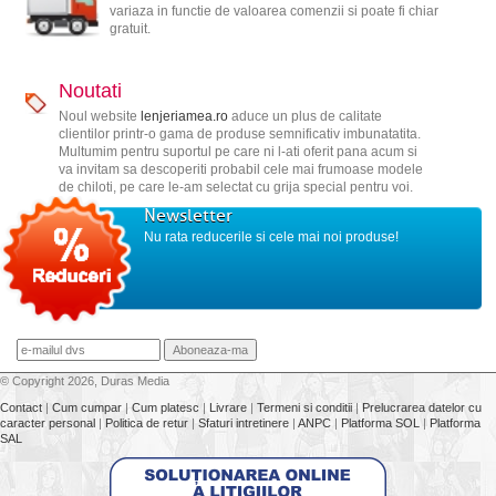
variaza in functie de valoarea comenzii si poate fi chiar
gratuit.
Noutati
Noul website
lenjeriamea.ro
aduce un plus de calitate
clientilor printr-o gama de produse semnificativ imbunatatita.
Multumim pentru suportul pe care ni l-ati oferit pana acum si
va invitam sa descoperiti probabil cele mai frumoase modele
de chiloti, pe care le-am selectat cu grija special pentru voi.
Newsletter
Nu rata reducerile si cele mai noi produse!
© Copyright 2026, Duras Media
Contact
|
Cum cumpar
|
Cum platesc
|
Livrare
|
Termeni si conditii
|
Prelucrarea datelor cu
caracter personal
|
Politica de retur
|
Sfaturi intretinere
|
ANPC
|
Platforma SOL
|
Platforma
SAL