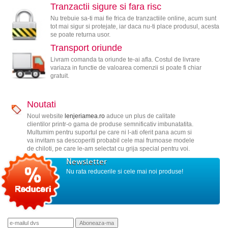
Tranzactii sigure si fara risc
Nu trebuie sa-ti mai fie frica de tranzactiile online, acum sunt
tot mai sigur si protejate, iar daca nu-ti place produsul, acesta
se poate returna usor.
Transport oriunde
Livram comanda ta oriunde te-ai afla. Costul de livrare
variaza in functie de valoarea comenzii si poate fi chiar
gratuit.
Noutati
Noul website
lenjeriamea.ro
aduce un plus de calitate
clientilor printr-o gama de produse semnificativ imbunatatita.
Multumim pentru suportul pe care ni l-ati oferit pana acum si
va invitam sa descoperiti probabil cele mai frumoase modele
de chiloti, pe care le-am selectat cu grija special pentru voi.
Newsletter
Nu rata reducerile si cele mai noi produse!