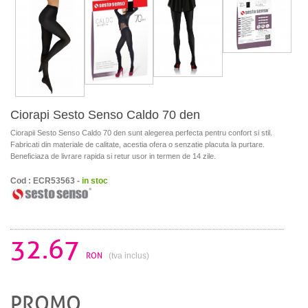
Ciorapi Sesto Senso Caldo 70 den
Ciorapii Sesto Senso Caldo 70 den sunt alegerea perfecta pentru confort si stil.
Fabricati din materiale de calitate, acestia ofera o senzatie placuta la purtare.
Beneficiaza de livrare rapida si retur usor in termen de 14 zile.
Cod : ECR53563 -
in stoc
32.67
RON
(tva inclus)
PROMO