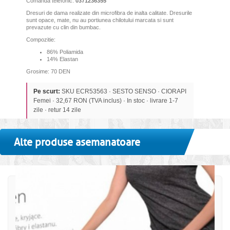
Comanda telefonic:
0371236355
Dresuri de dama realizate din microfibra de inalta calitate. Dresurile
sunt opace, mate, nu au portiunea chilotului marcata si sunt
prevazute cu clin din bumbac.
Compozitie:
86% Poliamida
14% Elastan
Grosime: 70 DEN
Pe scurt:
SKU ECR53563 · SESTO SENSO · CIORAPI
Femei · 32,67 RON (TVA inclus) · In stoc · livrare 1-7
zile · retur 14 zile
Alte produse asemanatoare