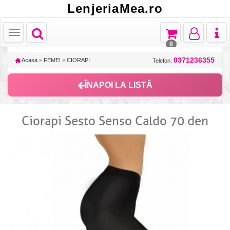
LenjeriaMea.ro
Toggle
Toggle
Toggle
Toggl
Toggle
navigation
navigation
navigation
naviga
navigation
0
0371236355
Acasa
»
FEMEI
»
CIORAPI
Telefon:
ÎNAPOI LA LISTĂ
Ciorapi Sesto Senso Caldo 70 den