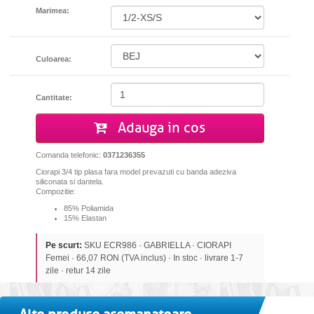
Marimea:
Culoarea:
Cantitate:
Adauga in cos
Comanda telefonic:
0371236355
Ciorapi 3/4 tip plasa fara model prevazuti cu banda adeziva
siliconata si dantela.
Compozitie:
85% Poliamida
15% Elastan
Pe scurt:
SKU ECR986 · GABRIELLA · CIORAPI
Femei · 66,07 RON (TVA inclus) · In stoc · livrare 1-7
zile · retur 14 zile