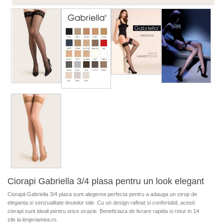
Ciorapi Gabriella 3/4 plasa pentru un look elegant
Ciorapii Gabriella 3/4 plasa sunt alegerea perfecta pentru a adauga un strop de
eleganta si senzualitate tinutelor tale. Cu un design rafinat si confortabil, acesti
ciorapi sunt ideali pentru orice ocazie. Beneficiaza de livrare rapida si retur in 14
zile la lenjeriamea.ro.