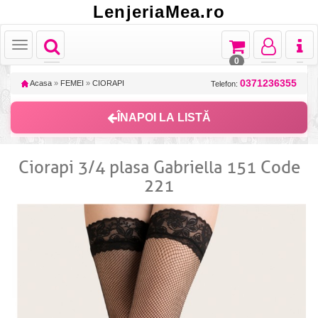
LenjeriaMea.ro
Toggle
Toggle
Toggle
Toggl
Toggle
navigation
navigation
navigation
naviga
navigation
0
0371236355
Acasa
»
FEMEI
»
CIORAPI
Telefon:
ÎNAPOI LA LISTĂ
Ciorapi 3/4 plasa Gabriella 151 Code
221