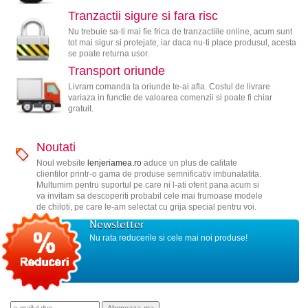
Tranzactii sigure si fara risc
Nu trebuie sa-ti mai fie frica de tranzactiile online, acum sunt
tot mai sigur si protejate, iar daca nu-ti place produsul, acesta
se poate returna usor.
Transport oriunde
Livram comanda ta oriunde te-ai afla. Costul de livrare
variaza in functie de valoarea comenzii si poate fi chiar
gratuit.
Noutati
Noul website
lenjeriamea.ro
aduce un plus de calitate
clientilor printr-o gama de produse semnificativ imbunatatita.
Multumim pentru suportul pe care ni l-ati oferit pana acum si
va invitam sa descoperiti probabil cele mai frumoase modele
de chiloti, pe care le-am selectat cu grija special pentru voi.
Newsletter
Nu rata reducerile si cele mai noi produse!