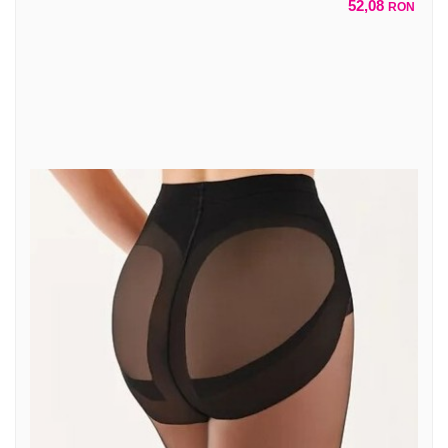
52,08
RON