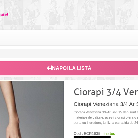
ÎNAPOI LA LISTĂ
Ciorapi 3/4 Ven
Ciorapi Veneziana 3/4 Ar S
Ciorapii Veneziana 3/4 Ar Silvi 15 den sunt a
materiale de calitate, acesti ciorapi ofera o p
purta cu incredere, iar livrarea rapida de 24
Cod : ECR1035 -
in stoc