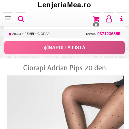
LenjeriaMea.ro
Toggle
Toggle
Toggle
Toggl
Toggle
navigation
navigation
navigation
naviga
navigation
0
0371236355
Acasa
»
FEMEI
»
CIORAPI
Telefon:
ÎNAPOI LA LISTĂ
Ciorapi Adrian Pips 20 den