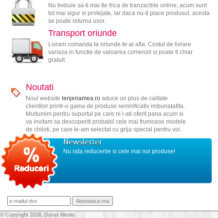
Nu trebuie sa-ti mai fie frica de tranzactiile online, acum sunt
tot mai sigur si protejate, iar daca nu-ti place produsul, acesta
se poate returna usor.
Transport oriunde
Livram comanda ta oriunde te-ai afla. Costul de livrare
variaza in functie de valoarea comenzii si poate fi chiar
gratuit.
Noutati
Noul website
lenjeriamea.ro
aduce un plus de calitate
clientilor printr-o gama de produse semnificativ imbunatatita.
Multumim pentru suportul pe care ni l-ati oferit pana acum si
va invitam sa descoperiti probabil cele mai frumoase modele
de chiloti, pe care le-am selectat cu grija special pentru voi.
Newsletter
Nu rata reducerile si cele mai noi produse!
© Copyright 2026, Duras Media