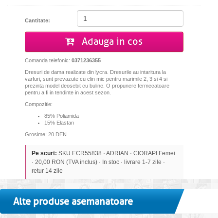
Cantitate:
Adauga in cos
Comanda telefonic:
0371236355
Dresuri de dama realizate din lycra. Dresurile au intaritura la
varfuri, sunt prevazute cu clin mic pentru marimile 2, 3 si 4 si
prezinta model deosebit cu buline. O propunere fermecatoare
pentru a fi in tendinte in acest sezon.
Compozitie:
85% Poliamida
15% Elastan
Grosime: 20 DEN
Pe scurt:
SKU ECR55838 · ADRIAN · CIORAPI Femei
· 20,00 RON (TVA inclus) · In stoc · livrare 1-7 zile ·
retur 14 zile
Alte produse asemanatoare