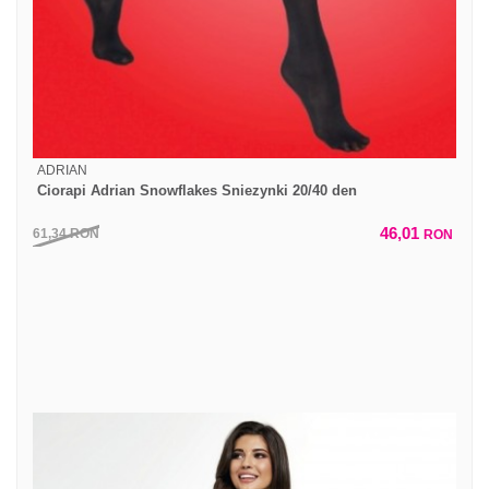
ADRIAN
Ciorapi Adrian Snowflakes Sniezynki 20/40 den
46,01
61,34
RON
RON