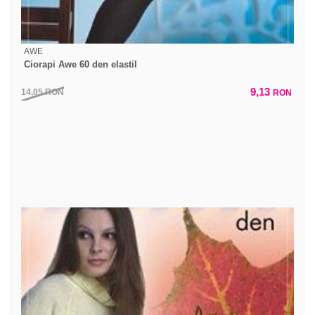
AWE
Ciorapi Awe 60 den elastil
9,13
14,05
RON
RON