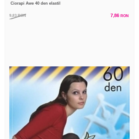
Ciorapi Awe 40 den elastil
7,86
9,83
RON
RON