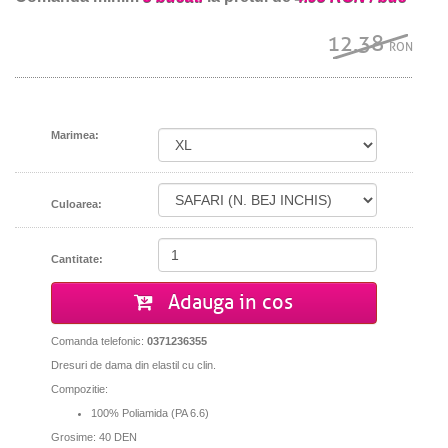
12.38
RON
Marimea:
Culoarea:
Cantitate:
Adauga in cos
Comanda telefonic:
0371236355
Dresuri de dama din elastil cu clin.
Compozitie:
100% Poliamida (PA 6.6)
Grosime: 40 DEN