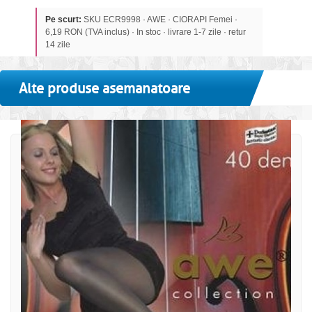
Pe scurt:
SKU ECR9998 · AWE · CIORAPI Femei ·
6,19 RON (TVA inclus) · In stoc · livrare 1-7 zile · retur
14 zile
Alte produse asemanatoare