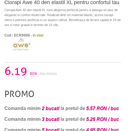
Ciorapi Awe 40 den elastil XL pentru confortul tau
Ciorapii Awe 40 den elastil XL sunt alegerea perfecta pentru a adauga un plus de
eleganta si confort tinutei tale. Realizati dintr-un material elastic, acesti ciorapi
ofera o potrivire perfecta si un aspect rafinat. Beneficiaza de livrare rapida in 24 de
ore si retur gratuit in termen de 14 zile.
Cod : ECR9998 -
in stoc
6.19
RON
(tva inclus)
PROMO
Comanda minim
2 bucati
la pretul de
5.57 RON / buc
Comanda minim
3 bucati
la pretul de
5.26 RON / buc
Comanda minim
5 bucati
la pretul de
4.95 RON / buc