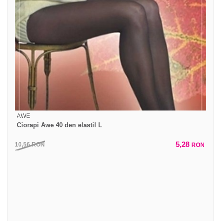
AWE
Ciorapi Awe 40 den elastil L
5,28
10,56
RON
RON