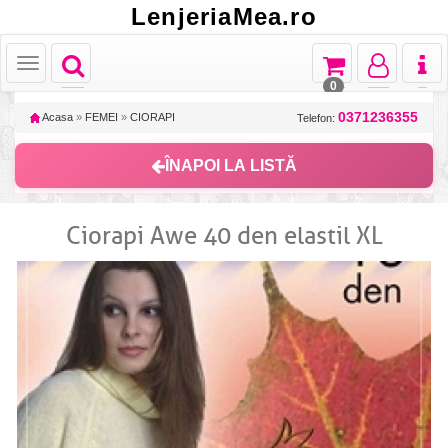
LenjeriaMea.ro
Toggle
Toggle
Toggle
Toggl
Toggle
navigation
navigation
navigation
naviga
navigation
0
0371236355
Acasa
»
FEMEI
»
CIORAPI
Telefon:
ÎNAPOI LA LISTĂ
Ciorapi Awe 40 den elastil XL