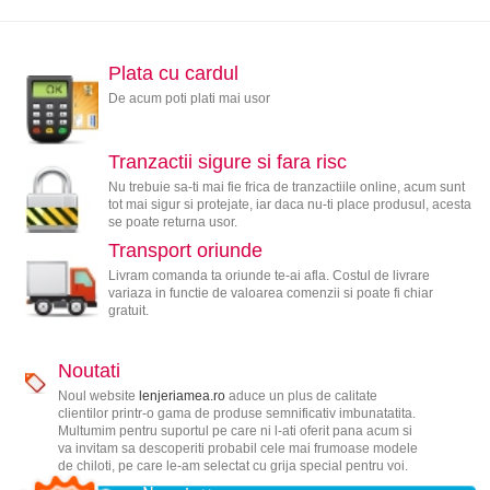
Plata cu cardul
De acum poti plati mai usor
Tranzactii sigure si fara risc
Nu trebuie sa-ti mai fie frica de tranzactiile online, acum sunt
tot mai sigur si protejate, iar daca nu-ti place produsul, acesta
se poate returna usor.
Transport oriunde
Livram comanda ta oriunde te-ai afla. Costul de livrare
variaza in functie de valoarea comenzii si poate fi chiar
gratuit.
Noutati
Noul website
lenjeriamea.ro
aduce un plus de calitate
clientilor printr-o gama de produse semnificativ imbunatatita.
Multumim pentru suportul pe care ni l-ati oferit pana acum si
va invitam sa descoperiti probabil cele mai frumoase modele
de chiloti, pe care le-am selectat cu grija special pentru voi.