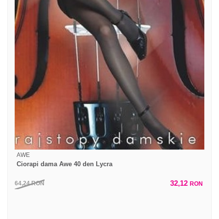
AWE
Ciorapi dama Awe 40 den Lycra
32,12
64,24
RON
RON