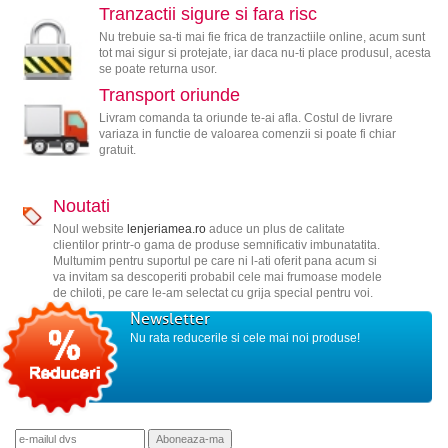
Tranzactii sigure si fara risc
Nu trebuie sa-ti mai fie frica de tranzactiile online, acum sunt
tot mai sigur si protejate, iar daca nu-ti place produsul, acesta
se poate returna usor.
Transport oriunde
Livram comanda ta oriunde te-ai afla. Costul de livrare
variaza in functie de valoarea comenzii si poate fi chiar
gratuit.
Noutati
Noul website
lenjeriamea.ro
aduce un plus de calitate
clientilor printr-o gama de produse semnificativ imbunatatita.
Multumim pentru suportul pe care ni l-ati oferit pana acum si
va invitam sa descoperiti probabil cele mai frumoase modele
de chiloti, pe care le-am selectat cu grija special pentru voi.
Newsletter
Nu rata reducerile si cele mai noi produse!