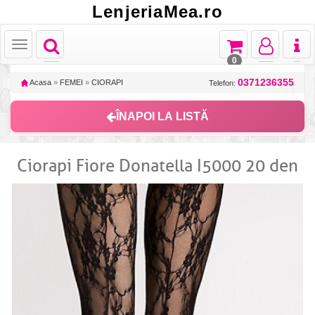
LenjeriaMea.ro
Toggle
Toggle
Toggle
Toggl
Toggle
navigation
navigation
navigation
naviga
navigation
0
0371236355
Acasa
»
FEMEI
»
CIORAPI
Telefon:
ÎNAPOI LA LISTĂ
Ciorapi Fiore Donatella I5000 20 den