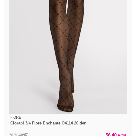
FIORE
Ciorapi 3/4 Fiore Enchante O4114 20 den
56,40
70,50
RON
RON