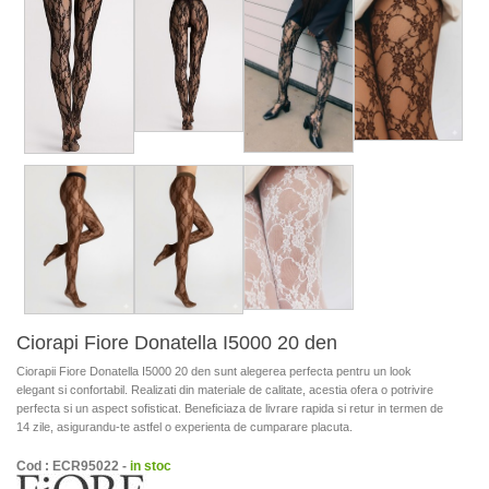
Ciorapi Fiore Donatella I5000 20 den
Ciorapii Fiore Donatella I5000 20 den sunt alegerea perfecta pentru un look
elegant si confortabil. Realizati din materiale de calitate, acestia ofera o potrivire
perfecta si un aspect sofisticat. Beneficiaza de livrare rapida si retur in termen de
14 zile, asigurandu-te astfel o experienta de cumparare placuta.
Cod : ECR95022 -
in stoc