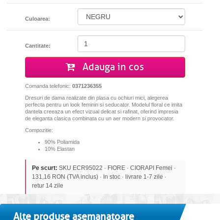
Culoarea:
Cantitate:
Adauga in cos
Comanda telefonic:
0371236355
Dresuri de dama realizate din plasa cu ochiuri mici, alegerea
perfecta pentru un look feminin si seducator. Modelul floral ce imita
dantela creeaza un efect vizual delicat si rafinat, oferind impresia
de eleganta clasica combinata cu un aer modern si provocator.
Compozitie:
90% Poliamida
10% Elastan
Pe scurt:
SKU ECR95022 · FIORE · CIORAPI Femei ·
131,16 RON (TVA inclus) · In stoc · livrare 1-7 zile ·
retur 14 zile
Alte produse asemanatoare