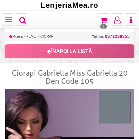
LenjeriaMea.ro
Toggle
Toggle
Toggle
Toggl
Toggle
navigation
navigation
navigation
naviga
navigation
0
0371236355
Acasa
»
FEMEI
»
CIORAPI
Telefon:
ÎNAPOI LA LISTĂ
Ciorapi Gabriella Miss Gabriella 20
Den Code 105