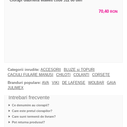
Ciorapi Gabriella Wawes code 312 80 den
70,40
RON
Categorii inrudite:
ACCESORII
BLUZE si TOPURI
CACIULI FULARE MANUSI
CHILOTI
COLANTI
CORSETE
Branduri populare:
AVA
VIKI
DE LAFENSE
WOLBAR
GAIA
JULIMEX
Intrebari frecvente
Ce denumire au ciorapii?
Care este pretul ciorapilor?
Care sunt termenii de livrare?
Pot returna produsul?