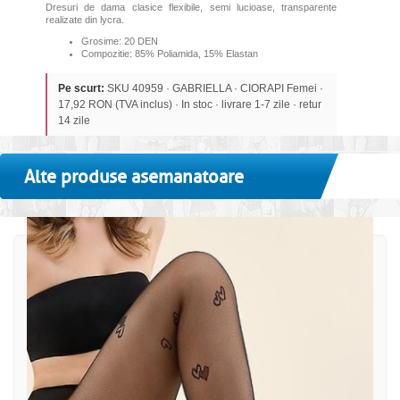
Dresuri de dama clasice flexibile, semi lucioase, transparente
realizate din lycra.
Grosime: 20 DEN
Compozitie: 85% Poliamida, 15% Elastan
Pe scurt:
SKU 40959 · GABRIELLA · CIORAPI Femei ·
17,92 RON (TVA inclus) · In stoc · livrare 1-7 zile · retur
14 zile
Alte produse asemanatoare