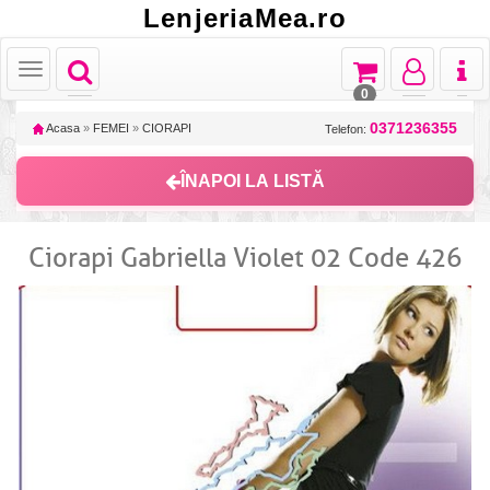
LenjeriaMea.ro
Toggle
Toggle
Toggle
Toggl
Toggle
navigation
navigation
navigation
naviga
navigation
0
0371236355
Acasa
»
FEMEI
»
CIORAPI
Telefon:
ÎNAPOI LA LISTĂ
Ciorapi Gabriella Violet 02 Code 426