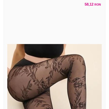
58,12
RON