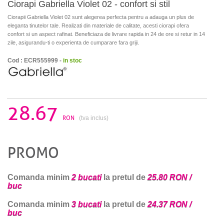
Ciorapi Gabriella Violet 02 - confort si stil
Ciorapii Gabriella Violet 02 sunt alegerea perfecta pentru a adauga un plus de
eleganta tinutelor tale. Realizati din materiale de calitate, acesti ciorapi ofera
confort si un aspect rafinat. Beneficiaza de livrare rapida in 24 de ore si retur in 14
zile, asigurandu-ti o experienta de cumparare fara griji.
Cod : ECR555999 -
in stoc
28.67
RON
(tva inclus)
PROMO
Comanda minim
2 bucati
la pretul de
25.80 RON /
buc
Comanda minim
3 bucati
la pretul de
24.37 RON /
buc