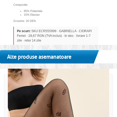
Compozitie:
85% Poliamida
15% Elastan
Grosime: 20 DEN
Pe scurt:
SKU ECR555999 · GABRIELLA · CIORAPI
Femei · 28,67 RON (TVA inclus) · In stoc · livrare 1-7
zile · retur 14 zile
Alte produse asemanatoare