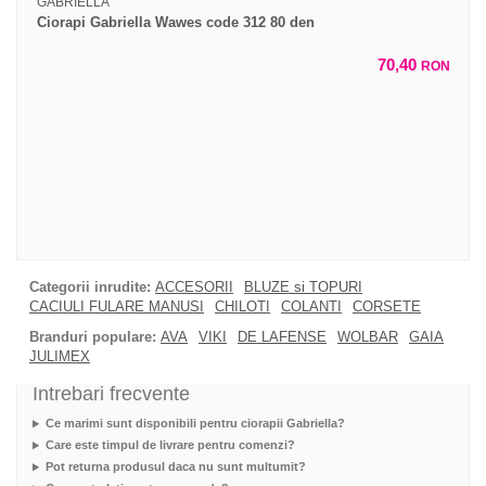
GABRIELLA
Ciorapi Gabriella Wawes code 312 80 den
70,40
RON
Categorii inrudite:
ACCESORII
BLUZE si TOPURI
CACIULI FULARE MANUSI
CHILOTI
COLANTI
CORSETE
Branduri populare:
AVA
VIKI
DE LAFENSE
WOLBAR
GAIA
JULIMEX
Intrebari frecvente
Ce marimi sunt disponibili pentru ciorapii Gabriella?
Care este timpul de livrare pentru comenzi?
Pot returna produsul daca nu sunt multumit?