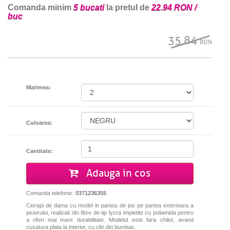
Comanda minim
5 bucati
la pretul de
22.94 RON /
buc
35.84
RON
Marimea:
Culoarea:
Cantitate:
Adauga in cos
Comanda telefonic:
0371236355
Ciorapi de dama cu model in partea de jos pe partea exterioara a
piciorului, realizati din fibre de tip lycra impletite cu poliamida pentru
a oferi mai mare durabilitate. Modelul este fara chilot, avand
cusatura plata la interior, cu clin din bumbac.