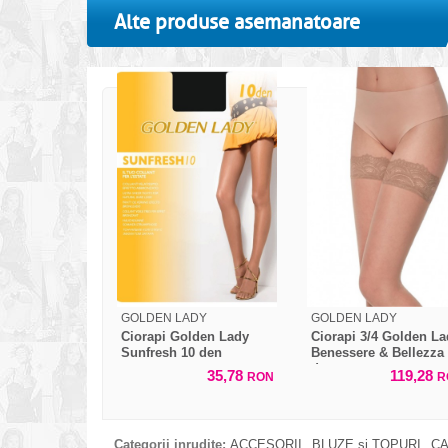
Alte produse asemanatoare
GOLDEN LADY
GOLDEN LADY
Ciorapi Golden Lady
Ciorapi 3/4 Golden La
Sunfresh 10 den
Benessere & Bellezza
den
35,78
119,28
RON
R
Categorii inrudite:
ACCESORII
BLUZE si TOPURI
CA