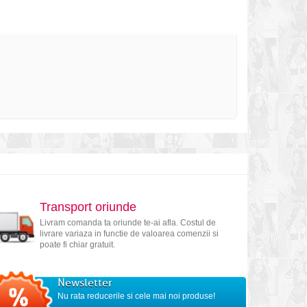
Transport oriunde
Livram comanda ta oriunde te-ai afla. Costul de
livrare variaza in functie de valoarea comenzii si
poate fi chiar gratuit.
Newsletter
Nu rata reducerile si cele mai noi produse!