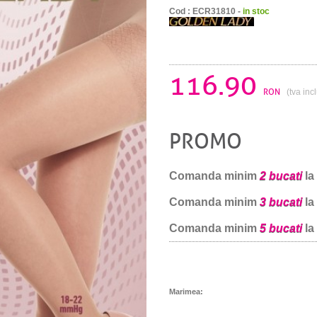
Cod : ECR31810 -
in stoc
116.90
RON
(tva inc
PROMO
Comanda minim
2 bucati
la
Comanda minim
3 bucati
la
Comanda minim
5 bucati
la
Marimea: