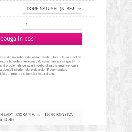
dauga in cos
te din microfibra de inalta calitate. Dresurile au efect de
itura la varfuri, au zona calcaiului marcata si apartin
nd problemele ce apar in debutul insuficientei venoase
a oboselii si edemului picioarelor. Recomandate
icioare, precum si femeilor insarcinate.
LADY · CIORAPI Femei · 116,90 RON (TVA
tur 14 zile