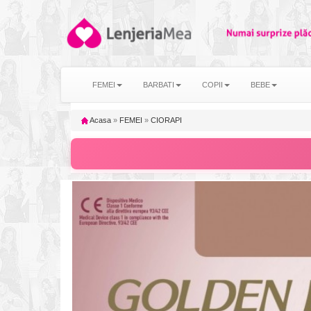
FEMEI
BARBATI
COPII
BEBE
Acasa
»
FEMEI
»
CIORAPI