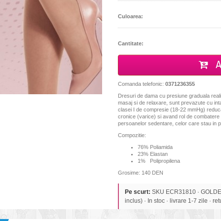
Culoarea:
Cantitate:
A
Comanda telefonic:
0371236355
Dresuri de dama cu presiune graduala realiza
masaj si de relaxare, sunt prevazute cu intar
clasei I de compresie (18-22 mmHg) reduca
cronice (varice) si avand rol de combatere 
persoanelor sedentare, celor care stau in p
Compozitie:
76% Poliamida
23% Elastan
1% Polipropilena
Grosime: 140 DEN
Pe scurt:
SKU ECR31810 · GOLDEN 
inclus) · In stoc · livrare 1-7 zile · re