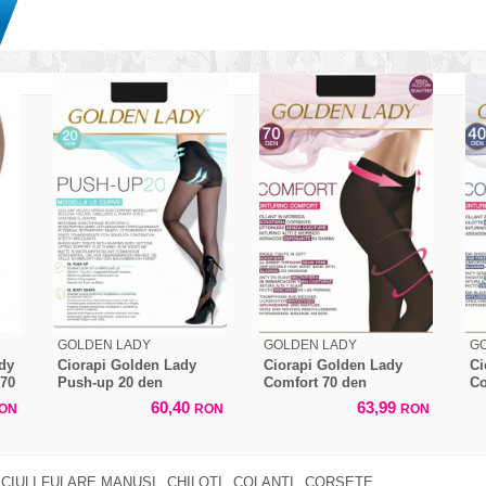
GOLDEN LADY
GOLDEN LADY
G
dy
Ciorapi Golden Lady
Ciorapi Golden Lady
Ci
 70
Push-up 20 den
Comfort 70 den
Co
60,40
63,99
ON
RON
RON
CIULI FULARE MANUSI
CHILOTI
COLANTI
CORSETE