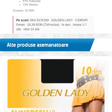
87% Poliamida
13% Elastan
Grosime: 15 DEN
Pe scurt:
SKU ECR189 · GOLDEN LADY · CIORAPI
Femei · 16,39 RON (TVA inclus) · In stoc · livrare 1-7
zile · retur 14 zile
Alte produse asemanatoare