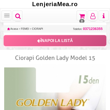
LenjeriaMea.ro
Toggle
Toggle
Toggle
Toggl
Toggle
navigation
navigation
navigation
naviga
navigation
0
0371236355
Acasa
»
FEMEI
»
CIORAPI
Telefon:
ÎNAPOI LA LISTĂ
Ciorapi Golden Lady Model 15