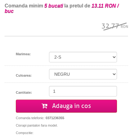
Comanda minim
5 bucati
la pretul de
13.11 RON /
buc
32.77
RON
Marimea:
Culoarea:
Cantitate:
Adauga in cos
Comanda telefonic:
0371236355
Ciorapi pantalon fara model.
Compozitie: