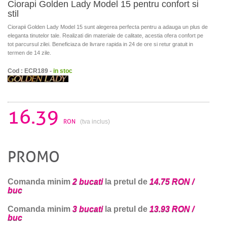
Ciorapi Golden Lady Model 15 pentru confort si
stil
Ciorapii Golden Lady Model 15 sunt alegerea perfecta pentru a adauga un plus de
eleganta tinutelor tale. Realizati din materiale de calitate, acestia ofera confort pe
tot parcursul zilei. Beneficiaza de livrare rapida in 24 de ore si retur gratuit in
termen de 14 zile.
Cod : ECR189 -
in stoc
16.39
RON
(tva inclus)
PROMO
Comanda minim
2 bucati
la pretul de
14.75 RON /
buc
Comanda minim
3 bucati
la pretul de
13.93 RON /
buc