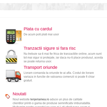
Plata cu cardul
De acum poti plati mai usor
Tranzactii sigure si fara risc
Nu trebuie sa-ti mai fie frica de tranzactiile online, acum sunt
tot mai sigur si protejate, iar daca nu-ti place produsul, acesta
se poate returna usor.
Transport oriunde
Livram comanda ta oriunde te-ai afla. Costul de livrare
variaza in functie de valoarea comenzii si poate fi chiar
gratuit.
Noutati
Noul website
lenjeriamea.ro
aduce un plus de calitate
clientilor printr-o gama de produse semnificativ imbunatatita.
Multumim pentru suportul pe care ni l-ati oferit pana acum si