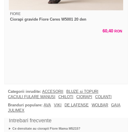
FIORE
Ciorapi gravide Fiore Ceres W5001 20 den
60,40
RON
Categorii inrudite:
ACCESORII
BLUZE si TOPURI
CACIULI FULARE MANUSI
CHILOTI
CIORAPI
COLANTI
Branduri populare:
AVA
VIKI
DE LAFENSE
WOLBAR
GAIA
JULIMEX
Intrebari frecvente
Ce densitate au ciorapii Fiore Mama M5215?