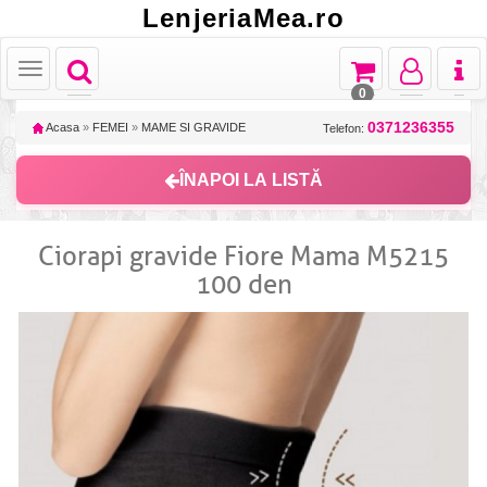
LenjeriaMea.ro
Toggle
Toggle
Toggle
Toggl
Toggle
navigation
navigation
navigation
naviga
navigation
0
0371236355
Acasa
»
FEMEI
»
MAME SI GRAVIDE
Telefon:
ÎNAPOI LA LISTĂ
Ciorapi gravide Fiore Mama M5215
100 den