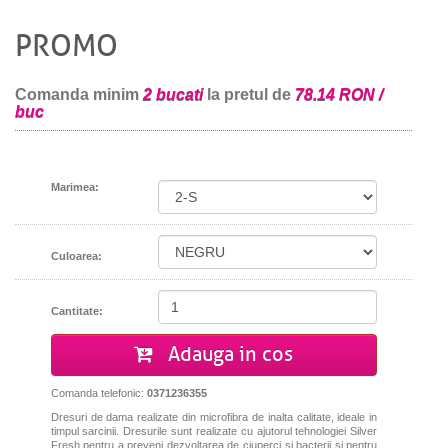
PROMO
Comanda minim
2 bucati
la pretul de
78.14 RON /
buc
Marimea:
Culoarea:
Cantitate:
Adauga in cos
Comanda telefonic:
0371236355
Dresuri de dama realizate din microfibra de inalta calitate, ideale in
timpul sarcinii. Dresurile sunt realizate cu ajutorul tehnologiei Silver
Fresh pentru a preveni dezvoltarea de ciuperci si bacterii si pentru