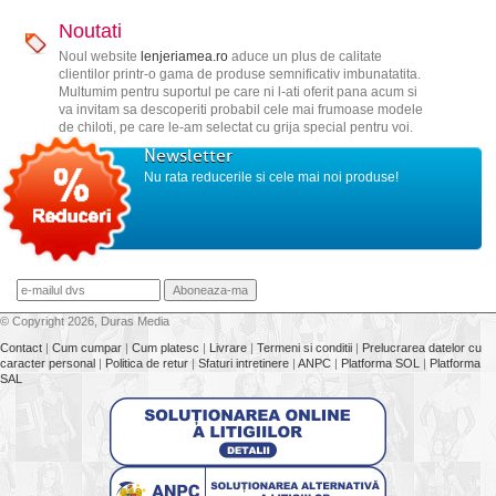
Noutati
Noul website
lenjeriamea.ro
aduce un plus de calitate
clientilor printr-o gama de produse semnificativ imbunatatita.
Multumim pentru suportul pe care ni l-ati oferit pana acum si
va invitam sa descoperiti probabil cele mai frumoase modele
de chiloti, pe care le-am selectat cu grija special pentru voi.
Newsletter
Nu rata reducerile si cele mai noi produse!
© Copyright 2026, Duras Media
Contact
|
Cum cumpar
|
Cum platesc
|
Livrare
|
Termeni si conditii
|
Prelucrarea datelor cu
caracter personal
|
Politica de retur
|
Sfaturi intretinere
|
ANPC
|
Platforma SOL
|
Platforma
SAL