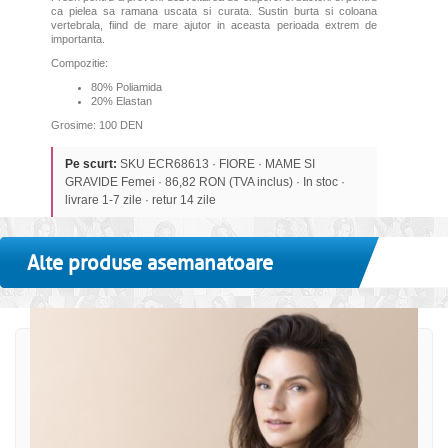
ca pielea sa ramana uscata si curata. Sustin burta si coloana
vertebrala, fiind de mare ajutor in aceasta perioada extrem de
importanta.
Compozitie:
80% Poliamida
20% Elastan
Grosime: 100 DEN
Pe scurt:
SKU ECR68613 · FIORE · MAME SI
GRAVIDE Femei · 86,82 RON (TVA inclus) · In stoc ·
livrare 1-7 zile · retur 14 zile
Alte produse asemanatoare