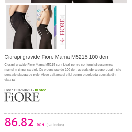
Ciorapi gravide Fiore Mama M5215 100 den
Ciorapii gravide Fiore Mama M5215 sunt ideali pentru confortul si sustinerea
mamei in timpul sarcinii. Cu o densitate de 100 den, acestia ofera suport optim si o
senzatie placuta pe piele. Alege calitatea si stilul pentru o perioada speciala din
viata ta!
Cod : ECR68613 -
in stoc
86.82
RON
(tva inclus)