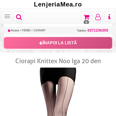
LenjeriaMea.ro
Toggle
Toggle
Toggle
Toggl
Toggle
navigation
navigation
navigation
naviga
navigation
0
0371236355
Acasa
»
FEMEI
»
CIORAPI
Telefon:
ÎNAPOI LA LISTĂ
Ciorapi Knittex Noo Iga 20 den