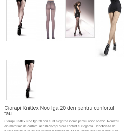
Ciorapi Knittex Noo Iga 20 den pentru confortul
tau
Ciorapii Knittex Noo Iga 20 den sunt alegerea ideala pentru orice ocazie. Realizati
din materiale de calitate, acesti ciorapi ofera confort si eleganta. Beneficiaza de
livrare rapida in 24 de ore si retur in termen de 14 zile, astfel incat sa te bucuri de