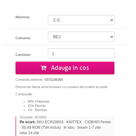
Marimea:
Culoarea:
Cantitate:
Adauga in cos
Comanda telefonic:
0371236355
Dresuri de dama semi-lucioase cu cusaturi decorative la spate.
Compozitie:
88% Poliamida
11% Elastan
1% Bumbac
Grosime: 20 DEN
Pe scurt:
SKU ECR20603 · KNITTEX · CIORAPI Femei
· 50,49 RON (TVA inclus) · In stoc · livrare 1-7 zile ·
retur 14 zile