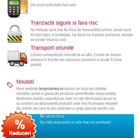
De acum poti plati mai usor
Tranzactii sigure si fara risc
Nu trebuie sa-ti mai fie frica de tranzactiile online, acum sunt
tot mai sigur si protejate, iar daca nu-ti place produsul, acesta
se poate returna usor.
Transport oriunde
Livram comanda ta oriunde te-ai afla. Costul de livrare
variaza in functie de valoarea comenzii si poate fi chiar
gratuit.
Noutati
Noul website
lenjeriamea.ro
aduce un plus de calitate
clientilor printr-o gama de produse semnificativ imbunatatita.
Multumim pentru suportul pe care ni l-ati oferit pana acum si
va invitam sa descoperiti probabil cele mai frumoase modele
de chiloti, pe care le-am selectat cu grija special pentru voi.
Newsletter
Nu rata reducerile si cele mai noi produse!