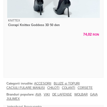
KNITTEX
Ciorapi Knittex Goddess 3D 50 den
74,02
RON
Categorii inrudite:
ACCESORII
BLUZE si TOPURI
CACIULI FULARE MANUSI
CHILOTI
COLANTI
CORSETE
Branduri populare:
AVA
VIKI
DE LAFENSE
WOLBAR
GAIA
JULIMEX