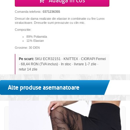
Adauga in cos
Comanda telefonic:
0371236355
Dresuri de dama realizate din elastan in combinatie cu fire Lurex
stralucitoare. Dresurile sunt prevazute cu clin mic.
Compozitie:
89% Poliamida
11% Elastan
Grosime: 30 DEN
Pe scurt:
SKU ECR32151 · KNITTEX · CIORAPI Femei
· 68,44 RON (TVA inclus) · In stoc · livrare 1-7 zile ·
retur 14 zile
Alte produse asemanatoare