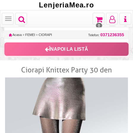
LenjeriaMea.ro
Toggle
Toggle
Toggle
Toggl
Toggle
navigation
navigation
navigation
naviga
navigation
0
0371236355
Acasa
»
FEMEI
»
CIORAPI
Telefon:
ÎNAPOI LA LISTĂ
Ciorapi Knittex Party 30 den