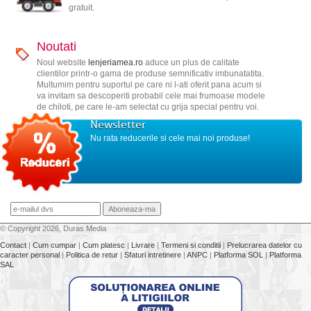
gratuit.
Noutati
Noul website
lenjeriamea.ro
aduce un plus de calitate
clientilor printr-o gama de produse semnificativ imbunatatita.
Multumim pentru suportul pe care ni l-ati oferit pana acum si
va invitam sa descoperiti probabil cele mai frumoase modele
de chiloti, pe care le-am selectat cu grija special pentru voi.
Newsletter
Nu rata reducerile si cele mai noi produse!
© Copyright 2026, Duras Media
Contact
|
Cum cumpar
|
Cum platesc
|
Livrare
|
Termeni si conditii
|
Prelucrarea datelor cu
caracter personal
|
Politica de retur
|
Sfaturi intretinere
|
ANPC
|
Platforma SOL
|
Platforma
SAL