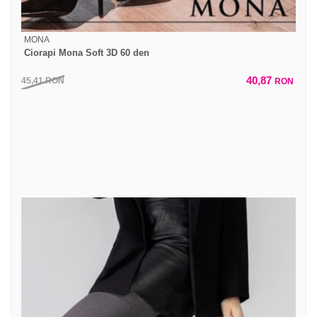
MONA
Ciorapi Mona Soft 3D 60 den
40,87
45,41
RON
RON