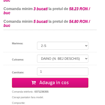
buc
Comanda minim
3 bucati
la pretul de
58.23 RON /
buc
Comanda minim
5 bucati
la pretul de
54.80 RON /
buc
Marimea:
Culoarea:
Cantitate:
Adauga in cos
Comanda telefonic:
0371236355
Ciorapi pantalon fara model.
Compozitie: