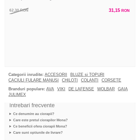
31,15
62,30
RON
RON
Categorii inrudite:
ACCESORII
BLUZE si TOPURI
CACIULI FULARE MANUSI
CHILOTI
COLANTI
CORSETE
Branduri populare:
AVA
VIKI
DE LAFENSE
WOLBAR
GAIA
JULIMEX
Intrebari frecvente
Ce denumire au ciorapii?
Care este pretul ciorapilor Mona?
Ce beneficii ofera ciorapii Mona?
Care sunt optiunile de livrare?