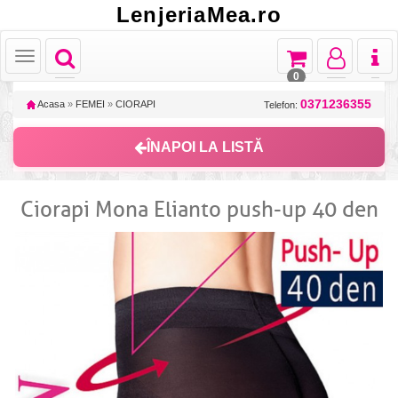
LenjeriaMea.ro
Toggle
Toggle
Toggle
Toggl
Toggle
navigation
navigation
navigation
naviga
navigation
0
0371236355
Acasa
»
FEMEI
»
CIORAPI
Telefon:
ÎNAPOI LA LISTĂ
Ciorapi Mona Elianto push-up 40 den