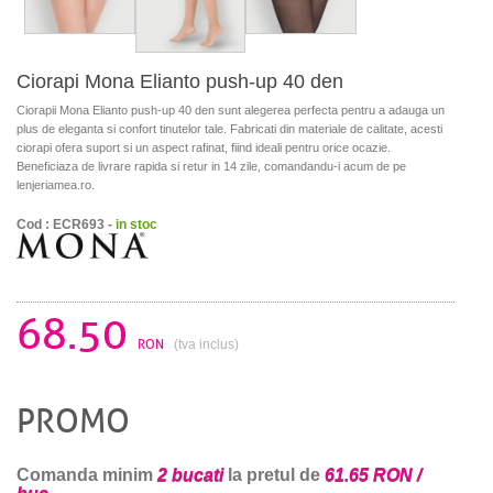
Ciorapi Mona Elianto push-up 40 den
Ciorapii Mona Elianto push-up 40 den sunt alegerea perfecta pentru a adauga un
plus de eleganta si confort tinutelor tale. Fabricati din materiale de calitate, acesti
ciorapi ofera suport si un aspect rafinat, fiind ideali pentru orice ocazie.
Beneficiaza de livrare rapida si retur in 14 zile, comandandu-i acum de pe
lenjeriamea.ro.
Cod : ECR693 -
in stoc
68.50
RON
(tva inclus)
PROMO
Comanda minim
2 bucati
la pretul de
61.65 RON /