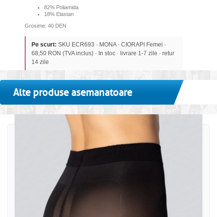
82% Poliamida
18% Elastan
Grosime: 40 DEN
Pe scurt:
SKU ECR693 · MONA · CIORAPI Femei ·
68,50 RON (TVA inclus) · In stoc · livrare 1-7 zile · retur
14 zile
Alte produse asemanatoare