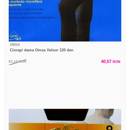
OMSA
Ciorapi dama Omsa Velour 120 den
40,57
81,14
RON
RON