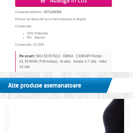
Adauga in cos
Comanda telefonic:
0371236355
Dresuri de dama din lycra fara intaritura la degete
Compozitie:
92% Poliamida
8% Elastan
Compozitie: 15 DEN
Pe scurt:
SKU ECR7913 · OMSA · CIORAPI Femei ·
31,76 RON (TVA inclus) · In stoc · livrare 1-7 zile · retur
14 zile
Alte produse asemanatoare