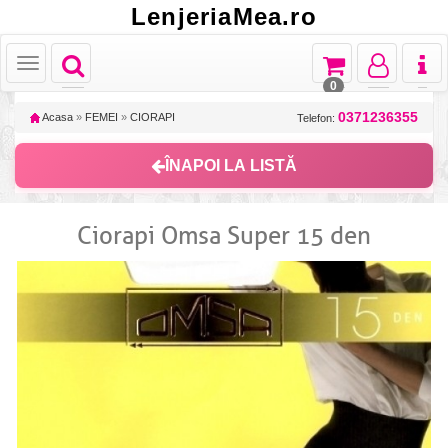
LenjeriaMea.ro
Toggle
Toggle
Toggle
Toggl
Toggle
navigation
navigation
navigation
naviga
navigation
0
0371236355
Acasa
»
FEMEI
»
CIORAPI
Telefon:
ÎNAPOI LA LISTĂ
Ciorapi Omsa Super 15 den