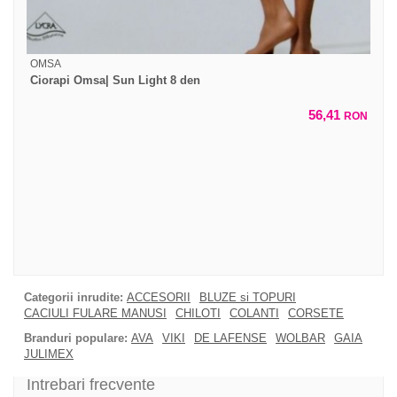
OMSA
Ciorapi Omsa| Sun Light 8 den
56,41
RON
Categorii inrudite:
ACCESORII
BLUZE si TOPURI
CACIULI FULARE MANUSI
CHILOTI
COLANTI
CORSETE
Branduri populare:
AVA
VIKI
DE LAFENSE
WOLBAR
GAIA
JULIMEX
Intrebari frecvente