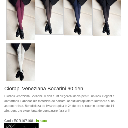
Ciorapi Veneziana Bocarini 60 den
Ciorapii Veneziana Bocarini 60 den sunt alegerea ideala pentru un look elegant si
confortabil. Fabricati din materiale de calitate, acesti ciorapi ofera sustinere si un
aspect rafinat. Beneficiaza de livrare rapida in 24 de ore si retur in termen de 14
zile, pentru o experienta de cumparare fara griji.
Cod : ECR107108 -
in stoc