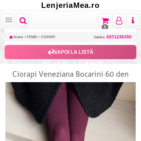
LenjeriaMea.ro
Toggle
Toggle
Toggle
Toggl
Toggle
navigation
navigation
navigation
naviga
navigation
0
0371236355
Acasa
»
FEMEI
»
CIORAPI
Telefon:
ÎNAPOI LA LISTĂ
Ciorapi Veneziana Bocarini 60 den