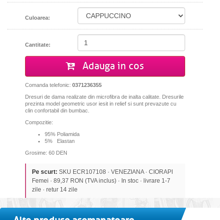
Culoarea:
Cantitate:
Adauga in cos
Comanda telefonic:
0371236355
Dresuri de dama realizate din microfibra de inalta calitate. Dresurile
prezinta model
geometric usor iesit in relief si sunt prevazute cu
clin confortabil din bumbac.
Compozitie:
95% Poliamida
5% Elastan
Grosime: 60 DEN
Pe scurt:
SKU ECR107108 · VENEZIANA · CIORAPI
Femei · 89,37 RON (TVA inclus) · In stoc · livrare 1-7
zile · retur 14 zile