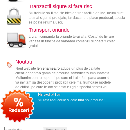
Tranzactii sigure si fara risc
Nu trebuie sa-ti mai fie frica de tranzactiile online, acum sunt
tot mai sigur si protejate, iar daca nu-ti place produsul, acesta
se poate returna usor.
Transport oriunde
Livram comanda ta oriunde te-ai afla. Costul de livrare
variaza in functie de valoarea comenzii si poate fi chiar
gratuit.
Noutati
Noul website
lenjeriamea.ro
aduce un plus de calitate
clientilor printr-o gama de produse semnificativ imbunatatita.
Multumim pentru suportul pe care ni l-ati oferit pana acum si
va invitam sa descoperiti probabil cele mai frumoase modele
de chiloti, pe care le-am selectat cu grija special pentru voi.
Newsletter
Nu rata reducerile si cele mai noi produse!