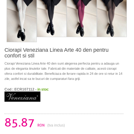
Ciorapi Veneziana Linea Arte 40 den pentru
confort si stil
Ciorapi Veneziana Linea Arte 40 den sunt alegerea perfecta pentru a adauga un
plus de eleganta tinutelor tale. Fabricati din materiale de calitate, acesti ciorapi
ofera confort si durabilitate. Beneficiaza de livrare rapida in 24 de ore si retur in 14
zile, astfel incat sa te bucuri de cumparaturi fara griji.
Cod : ECR107112 -
in stoc
85.87
RON
(tva inclus)