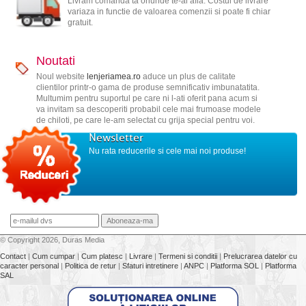
Livram comanda ta oriunde te-ai afla. Costul de livrare
variaza in functie de valoarea comenzii si poate fi chiar
gratuit.
Noutati
Noul website
lenjeriamea.ro
aduce un plus de calitate
clientilor printr-o gama de produse semnificativ imbunatatita.
Multumim pentru suportul pe care ni l-ati oferit pana acum si
va invitam sa descoperiti probabil cele mai frumoase modele
de chiloti, pe care le-am selectat cu grija special pentru voi.
Newsletter
Nu rata reducerile si cele mai noi produse!
© Copyright 2026, Duras Media
Contact
|
Cum cumpar
|
Cum platesc
|
Livrare
|
Termeni si conditii
|
Prelucrarea datelor cu
caracter personal
|
Politica de retur
|
Sfaturi intretinere
|
ANPC
|
Platforma SOL
|
Platforma
SAL