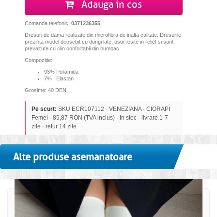
Adauga in cos
Comanda telefonic:
0371236355
Dresuri de dama realizate din microfibra de inalta calitate. Dresurile
prezinta model deosebit cu dungi late, usor iesite in relief si sunt
prevazute cu clin confortabil din bumbac.
Compozitie:
93% Poliamida
7% Elastan
Grosime: 40 DEN
Pe scurt:
SKU ECR107112 · VENEZIANA · CIORAPI
Femei · 85,87 RON (TVA inclus) · In stoc · livrare 1-7
zile · retur 14 zile
Alte produse asemanatoare