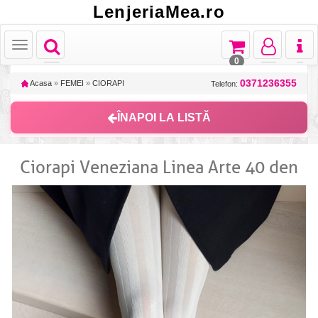
LenjeriaMea.ro
Toggle
Toggle
Toggle
Toggl
Toggle
navigation
navigation
navigation
naviga
navigation
0
0371236355
Acasa
»
FEMEI
»
CIORAPI
Telefon:
ÎNAPOI LA LISTĂ
Ciorapi Veneziana Linea Arte 40 den