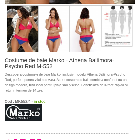
Costume de baie Marko - Athena Baltimora-
Psycho Red M-552
Descopera costumele de baie Marko, inclusiv modelul Athena Baltimora-Psycho
Red, perfect pentru zilele de vara. Acest costum de baie combina confortul cu un
design modern, fiind ideal pentru plaja sau piscina. Beneficiaza de livrare rapida si
retur in termen de 14 zile.
Cod : MK552/4 -
in stoc