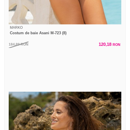
MARKO
Costum de baie Asani M-723 (8)
120,18
184,89
RON
RON