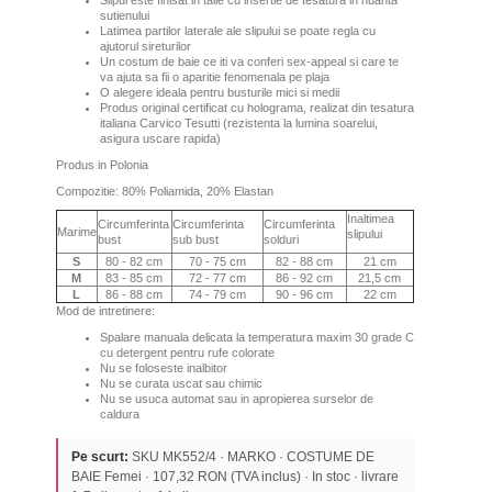
Slipul este finisat in talie cu insertie de tesatura in nuanta
sutienului
Latimea partilor laterale ale slipului se poate regla cu
ajutorul sireturilor
Un costum de baie ce iti va conferi sex-appeal si care te
va ajuta sa fii o aparitie fenomenala pe plaja
O alegere ideala pentru busturile mici si medii
Produs original certificat cu holograma, realizat din tesatura
italiana Carvico Tesutti (rezistenta la lumina soarelui,
asigura uscare rapida)
Produs in Polonia
Compozitie: 80% Poliamida, 20% Elastan
Inaltimea
Circumferinta
Circumferinta
Circumferinta
Marime
slipului
bust
sub bust
solduri
S
80 - 82 cm
70 - 75 cm
82 - 88 cm
21 cm
M
83 - 85 cm
72 - 77 cm
86 - 92 cm
21,5 cm
L
86 - 88 cm
74 - 79 cm
90 - 96 cm
22 cm
Mod de intretinere:
Spalare manuala delicata la temperatura maxim 30 grade C
cu detergent pentru rufe colorate
Nu se foloseste inalbitor
Nu se curata uscat sau chimic
Nu se usuca automat sau in apropierea surselor de
caldura
Pe scurt:
SKU MK552/4 · MARKO · COSTUME DE
BAIE Femei · 107,32 RON (TVA inclus) · In stoc · livrare