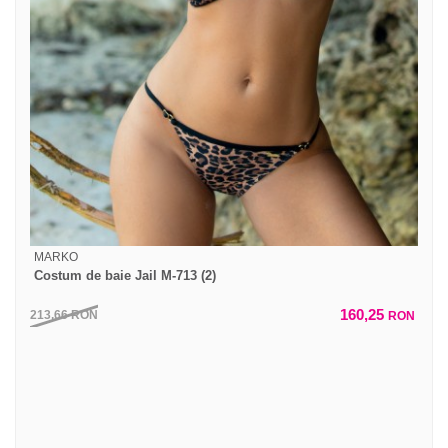
MARKO
Costum de baie Jail M-713 (2)
160,25
213,66
RON
RON