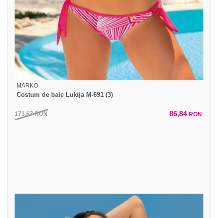
MARKO
Costum de baie Lukija M-691 (3)
86,84
173,67
RON
RON