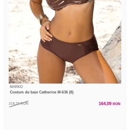
MARKO
Costum de baie Catherine M-636 (8)
164,09
218,79
RON
RON