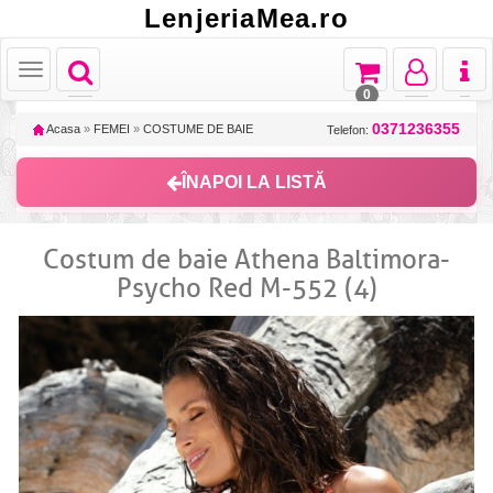
LenjeriaMea.ro
Toggle
Toggle
Toggle
Toggl
Toggle
navigation
navigation
navigation
naviga
navigation
0
0371236355
Acasa
»
FEMEI
»
COSTUME DE BAIE
Telefon:
ÎNAPOI LA LISTĂ
Costum de baie Athena Baltimora-
Psycho Red M-552 (4)