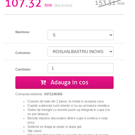
107.32
153.31
RON
RON
(tva inclus)
Marimea:
Culoarea:
Cantitate:
Adauga in cos
Comanda telefonic:
0371236355
Costum de baie din 2 piese, la moda in aceasta vara
Cupele sutienului sunt intarite si nu au armatura metalica
Sutien tip triunghi cu buretei push-up integrati in cupa (nu
se pot detasa)
Benzile elastice decorative dintre cupe ii confera o nota
sexy
Sutienul se leaga la spate si dupa gat
Slip clasic