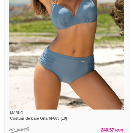
MARKO
Costum de baie Gita M-685 (10)
240,57
267,30
RON
RON