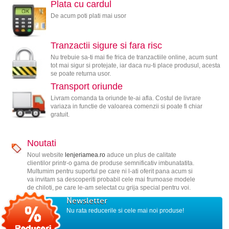
Plata cu cardul
De acum poti plati mai usor
Tranzactii sigure si fara risc
Nu trebuie sa-ti mai fie frica de tranzactiile online, acum sunt
tot mai sigur si protejate, iar daca nu-ti place produsul, acesta
se poate returna usor.
Transport oriunde
Livram comanda ta oriunde te-ai afla. Costul de livrare
variaza in functie de valoarea comenzii si poate fi chiar
gratuit.
Noutati
Noul website
lenjeriamea.ro
aduce un plus de calitate
clientilor printr-o gama de produse semnificativ imbunatatita.
Multumim pentru suportul pe care ni l-ati oferit pana acum si
va invitam sa descoperiti probabil cele mai frumoase modele
de chiloti, pe care le-am selectat cu grija special pentru voi.
Newsletter
Nu rata reducerile si cele mai noi produse!