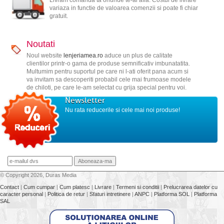
Livram comanda ta oriunde te-ai afla. Costul de livrare
variaza in functie de valoarea comenzii si poate fi chiar
gratuit.
Noutati
Noul website
lenjeriamea.ro
aduce un plus de calitate
clientilor printr-o gama de produse semnificativ imbunatatita.
Multumim pentru suportul pe care ni l-ati oferit pana acum si
va invitam sa descoperiti probabil cele mai frumoase modele
de chiloti, pe care le-am selectat cu grija special pentru voi.
Newsletter
Nu rata reducerile si cele mai noi produse!
© Copyright 2026, Duras Media
Contact
|
Cum cumpar
|
Cum platesc
|
Livrare
|
Termeni si conditii
|
Prelucrarea datelor cu
caracter personal
|
Politica de retur
|
Sfaturi intretinere
|
ANPC
|
Platforma SOL
|
Platforma
SAL