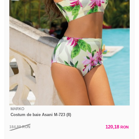
MARKO
Costum de baie Asani M-723 (8)
120,18
184,89
RON
RON