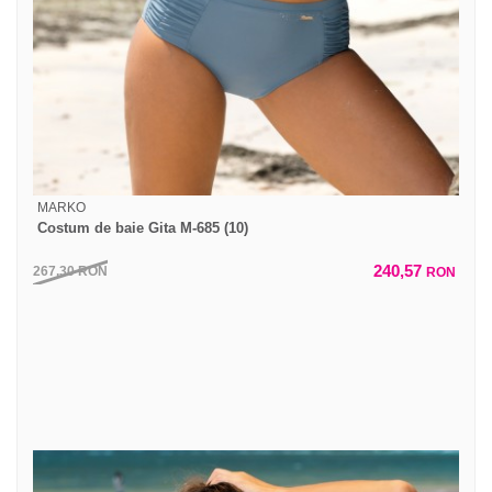
MARKO
Costum de baie Gita M-685 (10)
240,57
267,30
RON
RON