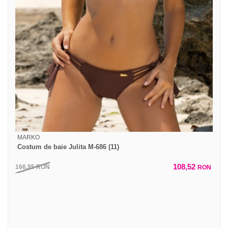
MARKO
Costum de baie Julita M-686 (11)
108,52
166,95
RON
RON