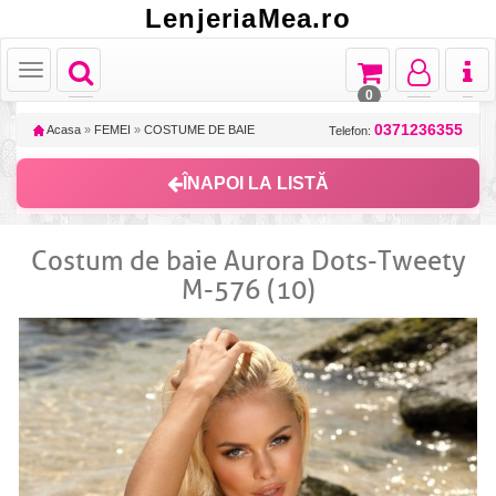
LenjeriaMea.ro
Toggle
Toggle
Toggle
Toggl
Toggle
navigation
navigation
navigation
naviga
navigation
0
0371236355
Acasa
»
FEMEI
»
COSTUME DE BAIE
Telefon:
ÎNAPOI LA LISTĂ
Costum de baie Aurora Dots-Tweety
M-576 (10)