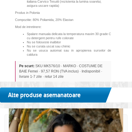
italiana Carvico Tesutti (rezistenta la lumina soarelui,
asigura uscare rapida)
Produs in Polonia
Compozitie: 80% Poliamida, 20% Elastan
Mod de intretinere:
Spalare manuala delicata la temperatura maxim 30 grade C
cu detergent pentru rufe colorate
Nu se foloseste inalbitor
Nu se curata uscat sau chimic
Nu se usuca automat sau in apropierea surselor de
caldura
Pe scurt:
SKU MK576/10 · MARKO · COSTUME DE
BAIE Femei · 97,57 RON (TVA inclus) · Indisponibil ·
livrare 1-7 zile · retur 14 zile
Alte produse asemanatoare