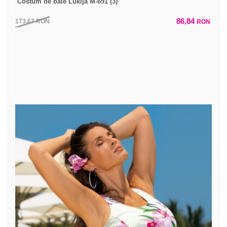
Costum de baie Lukija M-691 (3)
86,84
173,67
RON
RON