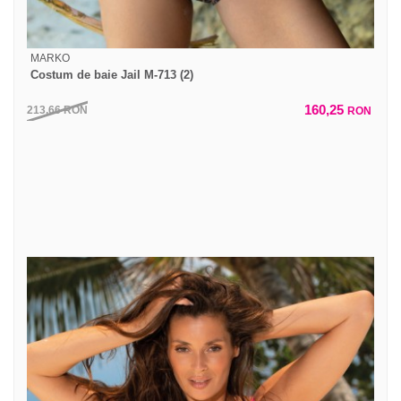
MARKO
Costum de baie Jail M-713 (2)
160,25
213,66
RON
RON