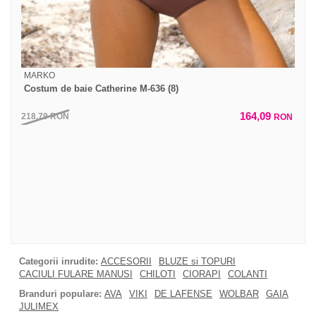
MARKO
Costum de baie Catherine M-636 (8)
164,09
218,79
RON
RON
Categorii inrudite:
ACCESORII
BLUZE si TOPURI
CACIULI FULARE MANUSI
CHILOTI
CIORAPI
COLANTI
Branduri populare:
AVA
VIKI
DE LAFENSE
WOLBAR
GAIA
JULIMEX