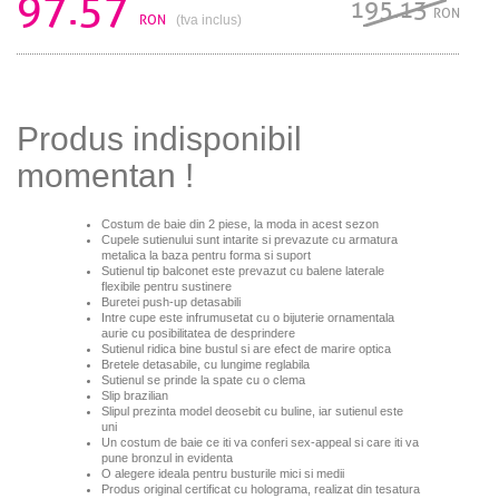
97.57
195.13
RON
RON
(tva inclus)
Produs indisponibil
momentan !
Costum de baie din 2 piese, la moda in acest sezon
Cupele sutienului sunt intarite si prevazute cu armatura
metalica la baza pentru forma si suport
Sutienul tip balconet este prevazut cu balene laterale
flexibile pentru sustinere
Buretei push-up detasabili
Intre cupe este infrumusetat cu o bijuterie ornamentala
aurie cu posibilitatea de desprindere
Sutienul ridica bine bustul si are efect de marire optica
Bretele detasabile, cu lungime reglabila
Sutienul se prinde la spate cu o clema
Slip brazilian
Slipul prezinta model deosebit cu buline, iar sutienul este
uni
Un costum de baie ce iti va conferi sex-appeal si care iti va
pune bronzul in evidenta
O alegere ideala pentru busturile mici si medii
Produs original certificat cu holograma, realizat din tesatura