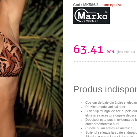
Cod : MK586/3 -
stoc epuizat
63.41
RON
(tva inclus)
Produs indispo
Costum de baie din 2 piese, elegan
Prezinta model animal print
Sutien tip triunghi ce are cupele dub
eliminarea acestora cupele devin s
Decolteul este pus in evidenta de b
efect ornamentele aurii
Cupele nu au armatura metalica
Sutienul se leaga la spate si dupa 
Slip clasic ce se leaga in laterale