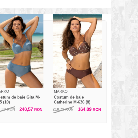
ARKO
MARKO
stum de baie Gita M-
Costum de baie
5 (10)
Catherine M-636 (8)
240,57
164,09
7,30
RON
218,79
RON
RON
RON