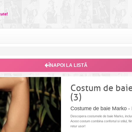
ÎNAPOI LA LISTĂ
Costum de baie
(3)
Costume de baie Marko -
Descopera costumele de baie Marko, inclusi
Acest costum combina confortul si stilul, fii
retur usor!