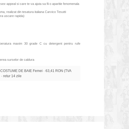
sex-appeal si care te va ajuta sa fii o aparitie fenomenala
ama, realizat din tesatura italiana Carvico Tesutti
gura uscare rapida)
mperatura maxim 30 grade C cu detergent pentru rufe
erea surselor de caldura
 COSTUME DE BAIE Femei · 63,41 RON (TVA
 · retur 14 zile