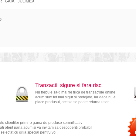
R
GAIA
JULIMEX
e?
Tranzactii sigure si fara risc
Nu trebuie sa-ti mai fie frica de tranzactiile online,
acum sunt tot mai sigur si protejate, iar daca nu-ti
place produsul, acesta se poate returna usor.
te clientilor printr-o gama de produse semnificativ
ati oferit pana acum si va invitam sa descoperiti probabil
electat cu grija special pentru voi.