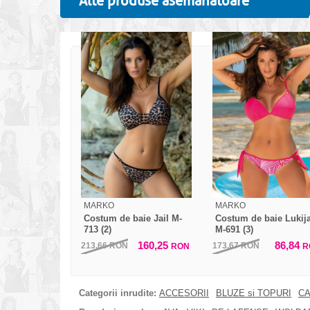
Alte produse asemanatoare
MARKO
MARKO
Costum de baie Jail M-
Costum de baie Lukij
713 (2)
M-691 (3)
160,25
86,84
213,66
RON
173,67
RON
RON
R
Categorii inrudite:
ACCESORII
BLUZE si TOPURI
CA