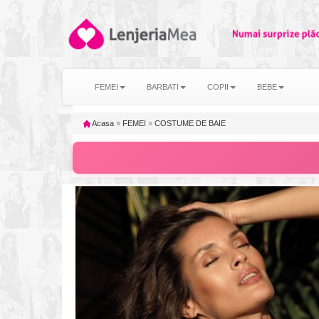
FEMEI
BARBATI
COPII
BEBE
Acasa
»
FEMEI
»
COSTUME DE BAIE