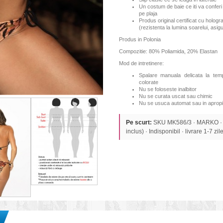
Un costum de baie ce iti va conferi 
pe plaja
Produs original certificat cu hologr
(rezistenta la lumina soarelui, asi
Produs in Polonia
Compozitie: 80% Poliamida, 20% Elastan
Mod de intretinere:
Spalare manuala delicata la te
colorate
Nu se foloseste inalbitor
Nu se curata uscat sau chimic
Nu se usuca automat sau in apropi
Pe scurt:
SKU MK586/3 · MARKO ·
inclus) · Indisponibil · livrare 1-7 zile