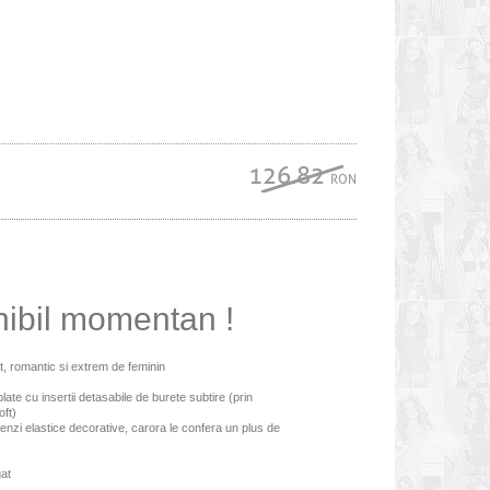
126.82
RON
nibil momentan !
t, romantic si extrem de feminin
late cu insertii detasabile de burete subtire (prin
oft)
enzi elastice decorative, carora le confera un plus de
gat