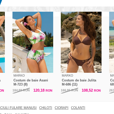
MARKO
MARKO
M
a
Costum de baie Asani
Costum de baie Julita
Co
M-723 (8)
M-686 (11)
68
120,18
108,52
184,89
RON
166,95
RON
26
ON
RON
RON
CIULI FULARE MANUSI
CHILOTI
CIORAPI
COLANTI