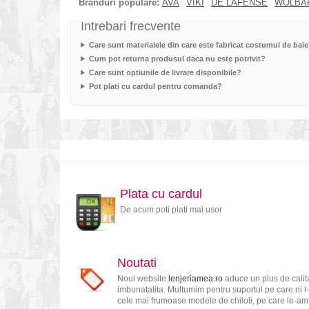
Branduri populare:
AVA
VIKI
DE LAFENSE
WOLBA
Intrebari frecvente
Care sunt materialele din care este fabricat costumul de bai
Cum pot returna produsul daca nu este potrivit?
Care sunt optiunile de livrare disponibile?
Pot plati cu cardul pentru comanda?
Plata cu cardul
De acum poti plati mai usor
Noutati
Noul website
lenjeriamea.ro
aduce un plus de calita
imbunatatita. Multumim pentru suportul pe care ni l-
cele mai frumoase modele de chiloti, pe care le-am s