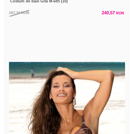
Costum de baie Gita M-685 (10)
240,57
267,30
RON
RON