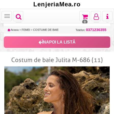
LenjeriaMea.ro
Toggle
Toggle
Toggle
Toggl
Toggle
navigation
navigation
navigation
naviga
navigation
0
0371236355
Acasa
»
FEMEI
»
COSTUME DE BAIE
Telefon:
ÎNAPOI LA LISTĂ
Costum de baie Julita M-686 (11)