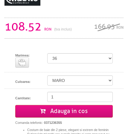
108.52
166.95
RON
RON
(tva inclus)
Marimea:
Culoarea:
Cantitate:
Adauga in cos
Comanda telefonic:
0371236355
Costum de baie din 2 piese, elegant si extrem de feminin