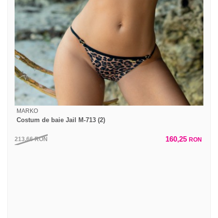
MARKO
Costum de baie Jail M-713 (2)
160,25
213,66
RON
RON