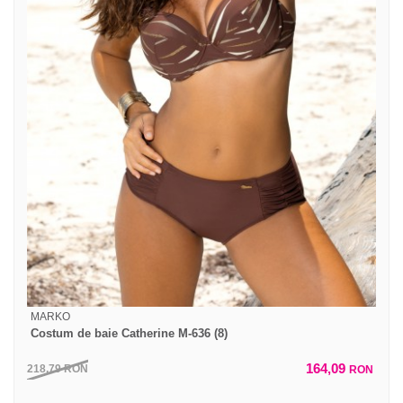
MARKO
Costum de baie Catherine M-636 (8)
164,09
218,79
RON
RON