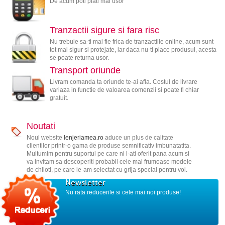
De acum poti plati mai usor
Tranzactii sigure si fara risc
Nu trebuie sa-ti mai fie frica de tranzactiile online, acum sunt
tot mai sigur si protejate, iar daca nu-ti place produsul, acesta
se poate returna usor.
Transport oriunde
Livram comanda ta oriunde te-ai afla. Costul de livrare
variaza in functie de valoarea comenzii si poate fi chiar
gratuit.
Noutati
Noul website
lenjeriamea.ro
aduce un plus de calitate
clientilor printr-o gama de produse semnificativ imbunatatita.
Multumim pentru suportul pe care ni l-ati oferit pana acum si
va invitam sa descoperiti probabil cele mai frumoase modele
de chiloti, pe care le-am selectat cu grija special pentru voi.
Newsletter
Nu rata reducerile si cele mai noi produse!