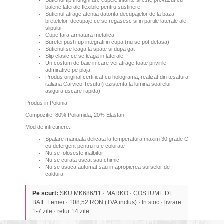
Sutienul tip triunghi are cupele intarite si este prevazut cu
balene laterale flexibile pentru sustinere
Sutienul atrage atentia datorita decupajelor de la baza
bretelelor, decupaje ce se regasesc si in partile laterale ale
slipului
Cupe fara armatura metalica
Buretei push-up integrati in cupa (nu se pot detasa)
Sutienul se leaga la spate si dupa gat
Slip clasic ce se leaga in laterale
Un costum de baie in care vei atrage toate privirile
admirative pe plaja
Produs original certificat cu holograma, realizat din tesatura
italiana Carvico Tesutti (rezistenta la lumina soarelui,
asigura uscare rapida)
Produs in Polonia
Compozitie: 80% Poliamida, 20% Elastan
Mod de intretinere:
Spalare manuala delicata la temperatura maxim 30 grade C
cu detergent pentru rufe colorate
Nu se foloseste inalbitor
Nu se curata uscat sau chimic
Nu se usuca automat sau in apropierea surselor de
caldura
Pe scurt:
SKU MK686/11 · MARKO · COSTUME DE
BAIE Femei · 108,52 RON (TVA inclus) · In stoc · livrare
1-7 zile · retur 14 zile