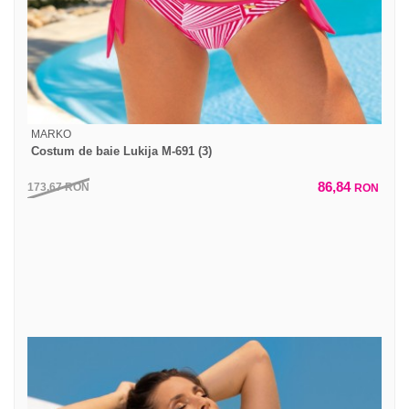
MARKO
Costum de baie Lukija M-691 (3)
86,84
173,67
RON
RON