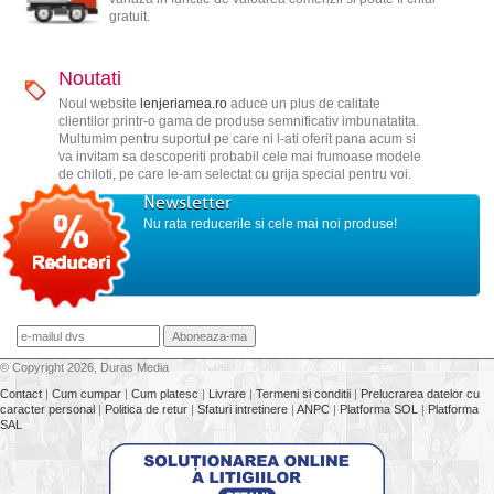
gratuit.
Noutati
Noul website
lenjeriamea.ro
aduce un plus de calitate
clientilor printr-o gama de produse semnificativ imbunatatita.
Multumim pentru suportul pe care ni l-ati oferit pana acum si
va invitam sa descoperiti probabil cele mai frumoase modele
de chiloti, pe care le-am selectat cu grija special pentru voi.
Newsletter
Nu rata reducerile si cele mai noi produse!
© Copyright 2026, Duras Media
Contact
|
Cum cumpar
|
Cum platesc
|
Livrare
|
Termeni si conditii
|
Prelucrarea datelor cu
caracter personal
|
Politica de retur
|
Sfaturi intretinere
|
ANPC
|
Platforma SOL
|
Platforma
SAL