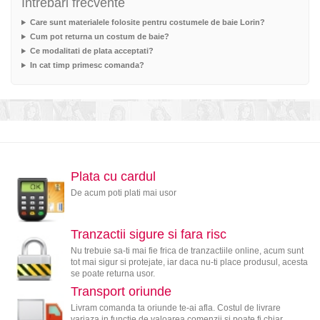
Intrebari frecvente
Care sunt materialele folosite pentru costumele de baie Lorin?
Cum pot returna un costum de baie?
Ce modalitati de plata acceptati?
In cat timp primesc comanda?
Plata cu cardul
De acum poti plati mai usor
Tranzactii sigure si fara risc
Nu trebuie sa-ti mai fie frica de tranzactiile online, acum sunt
tot mai sigur si protejate, iar daca nu-ti place produsul, acesta
se poate returna usor.
Transport oriunde
Livram comanda ta oriunde te-ai afla. Costul de livrare
variaza in functie de valoarea comenzii si poate fi chiar