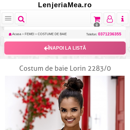
LenjeriaMea.ro
Toggle
Toggle
Toggle
Toggl
Toggle
navigation
navigation
navigation
naviga
navigation
0
0371236355
Acasa
»
FEMEI
»
COSTUME DE BAIE
Telefon:
ÎNAPOI LA LISTĂ
Costum de baie Lorin 2283/0