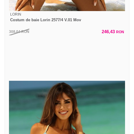
LORIN
Costum de baie Lorin 2577/4 V.01 Mov
246,43
308,04
RON
RON