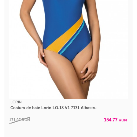
LORIN
Costum de baie Lorin LO-18 V1 7131 Albastru
154,77
171,97
RON
RON