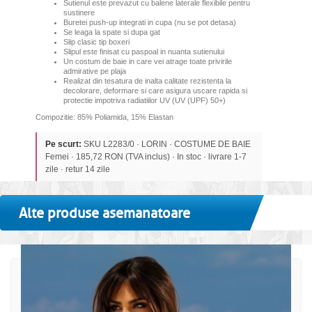
Sutienul este prevazut cu balene laterale flexibile pentru
sustinere
Buretei push-up integrati in cupa (nu se pot detasa)
Se leaga
la spate si
dupa gat
Slip clasic tip boxeri
Slipul este finisat cu paspoal in nuanta sutienului
Un costum de baie in care vei atrage toate privirile
admirative pe plaja
Realizat din tesatura de inalta calitate rezistenta la
decolorare, deformare si care asigura uscare rapida si
protectie impotriva radiatiilor UV (UV (UPF) 50+)
Compozitie: 85% Poliamida, 15% Elastan
Pe scurt:
SKU L2283/0 · LORIN · COSTUME DE BAIE
Femei · 185,72 RON (TVA inclus) · In stoc · livrare 1-7
zile · retur 14 zile
Alte produse asemanatoare