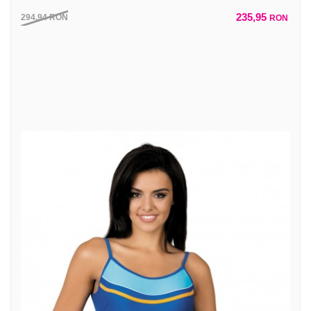
235,95
294,94
RON
RON