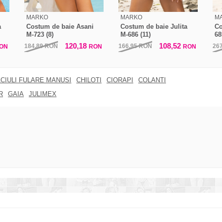
MARKO
MARKO
M
a
Costum de baie Asani
Costum de baie Julita
Co
M-723 (8)
M-686 (11)
68
120,18
108,52
184,89
RON
166,95
RON
26
ON
RON
RON
CIULI FULARE MANUSI
CHILOTI
CIORAPI
COLANTI
R
GAIA
JULIMEX