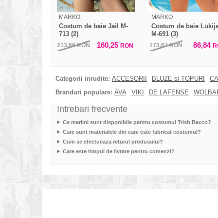
MARKO
MARKO
Costum de baie Jail M-
Costum de baie Lukij
713 (2)
M-691 (3)
160,25
86,84
213,66
RON
173,67
RON
RON
R
Categorii inrudite:
ACCESORII
BLUZE si TOPURI
CA
Branduri populare:
AVA
VIKI
DE LAFENSE
WOLBA
Intrebari frecvente
Ce marimi sunt disponibile pentru costumul Trish Bacco?
Care sunt materialele din care este fabricat costumul?
Cum se efectueaza returul produsului?
Care este timpul de livrare pentru comenzi?