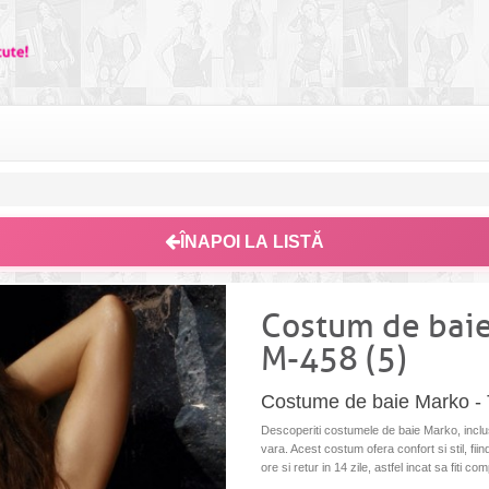
ÎNAPOI LA LISTĂ
Costum de baie
M-458 (5)
Costume de baie Marko - 
Descoperiti costumele de baie Marko, inclu
vara. Acest costum ofera confort si stil, fiin
ore si retur in 14 zile, astfel incat sa fiti