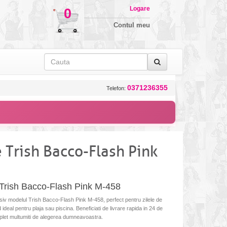
Logare
0
Contul meu
0371236355
Telefon:
 Trish Bacco-Flash Pink
Trish Bacco-Flash Pink M-458
siv modelul Trish Bacco-Flash Pink M-458, perfect pentru zilele de
d ideal pentru plaja sau piscina. Beneficiati de livrare rapida in 24 de
 complet multumiti de alegerea dumneavoastra.