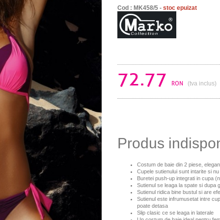
Cod : MK458/5 -
stoc epuizat
72.77
RON
(tva inclus)
Produs indispo
Costum de baie din 2 piese, elegan
Cupele sutienului sunt intarite si n
Buretei push-up integrati in cupa (
Sutienul se leaga la spate si dupa 
Sutienul ridica bine bustul si are ef
Sutienul este infrumusetat intre cu
poate detasa
Slip clasic ce se leaga in laterale
Un costum de baie ideal pentru fem