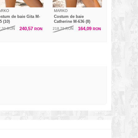
ARKO
MARKO
stum de baie Gita M-
Costum de baie
5 (10)
Catherine M-636 (8)
240,57
164,09
7,30
RON
218,79
RON
RON
RON