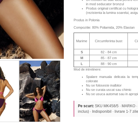
in mod seducator bronzul
Produs original certificat cu hologr
(rezistenta la lumina soarelui, asi
Produs in Polonia
Compozitie: 80% Poliamida, 20% Elastan
Marime
Circumferinta bust
Ci
S
82 - 84 cm
M
85 - 87 cm
L
88 - 90 cm
Mod de intretinere:
Spalare manuala delicata la te
colorate
Nu se foloseste inalbitor
Nu se curata uscat sau chimic
Nu se usuca automat sau in apropi
Pe scurt:
SKU MK458/5 · MARKO ·
inclus) · Indisponibil · livrare 1-7 zile