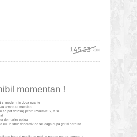
145.53
RON
nibil momentan !
t si modern, in doua nuante
u au armatura metalica
nu se pot detasa) pentru marimile S, M si L
gat
ect de marire optica
pe cu un snur decorativ ce se leaga dupa gat si care se
eile cu busturi medii sau mici, in nuante ce vor accentua