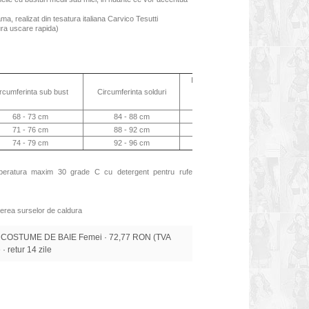
ama, realizat din tesatura italiana Carvico Tesutti
gura uscare rapida)
Inaltimea slipului
Inaltimea slip
rcumferinta sub bust
Circumferinta solduri
(fata)
(spate)
68 - 73 cm
84 - 88 cm
20 cm
21 cm
71 - 76 cm
88 - 92 cm
21 cm
22 cm
74 - 79 cm
92 - 96 cm
22 cm
23 cm
mperatura maxim 30 grade C cu detergent pentru rufe
erea surselor de caldura
 COSTUME DE BAIE Femei · 72,77 RON (TVA
 · retur 14 zile