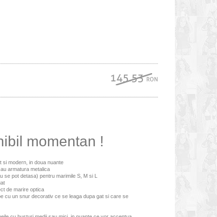
145.53
RON
nibil momentan !
t si modern, in doua nuante
u au armatura metalica
nu se pot detasa) pentru marimile S, M si L
gat
ect de marire optica
pe cu un snur decorativ ce se leaga dupa gat si care se
eile cu busturi medii sau mici, in nuante ce vor accentua