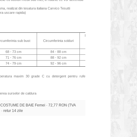
ama, realizat din tesatura italiana Carvico Tesutti
gura uscare rapida)
Inaltimea slipului
Inaltimea slip
rcumferinta sub bust
Circumferinta solduri
(fata)
(spate)
68 - 73 cm
84 - 88 cm
20 cm
21 cm
71 - 76 cm
88 - 92 cm
21 cm
22 cm
74 - 79 cm
92 - 96 cm
22 cm
23 cm
mperatura maxim 30 grade C cu detergent pentru rufe
erea surselor de caldura
 COSTUME DE BAIE Femei · 72,77 RON (TVA
 · retur 14 zile