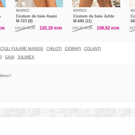
MARKO
MARKO
M
a
Costum de baie Asani
Costum de baie Julita
Co
M-723 (8)
M-686 (11)
68
120,18
108,52
184,89
RON
166,95
RON
26
ON
RON
RON
CIULI FULARE MANUSI
CHILOTI
CIORAPI
COLANTI
R
GAIA
JULIMEX
-Disco?