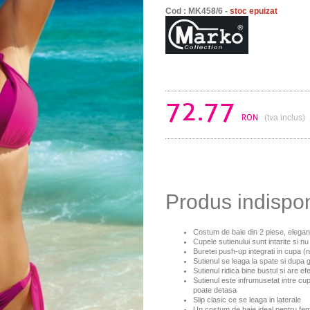
Cod : MK458/6 -
stoc epuizat
72.77
RON
(tva inclus)
Produs indispo
Costum de baie din 2 piese, elegan
Cupele sutienului sunt intarite si n
Buretei push-up integrati in cupa (
Sutienul se leaga la spate si dupa 
Sutienul ridica bine bustul si are ef
Sutienul este infrumusetat intre cu
poate detasa
Slip clasic ce se leaga in laterale
Un costum de baie ideal pentru fem