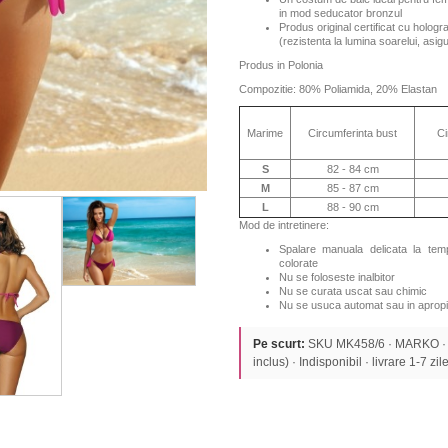
in mod seducator bronzul
Produs original certificat cu hologr
(rezistenta la lumina soarelui, asi
Produs in Polonia
Compozitie: 80% Poliamida, 20% Elastan
Marime
Circumferinta bust
Ci
S
82 - 84 cm
M
85 - 87 cm
L
88 - 90 cm
Mod de intretinere:
Spalare manuala delicata la te
colorate
Nu se foloseste inalbitor
Nu se curata uscat sau chimic
Nu se usuca automat sau in apropi
Pe scurt:
SKU MK458/6 · MARKO ·
inclus) · Indisponibil · livrare 1-7 zile