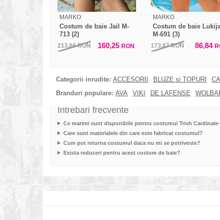
MARKO
MARKO
Costum de baie Jail M-
Costum de baie Lukij
713 (2)
M-691 (3)
160,25
86,84
213,66
RON
173,67
RON
RON
R
Categorii inrudite:
ACCESORII
BLUZE si TOPURI
CA
Branduri populare:
AVA
VIKI
DE LAFENSE
WOLBA
Intrebari frecvente
Ce marimi sunt disponibile pentru costumul Trish Cardinale
Care sunt materialele din care este fabricat costumul?
Cum pot returna costumul daca nu mi se potriveste?
Exista reduceri pentru acest costum de baie?