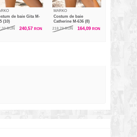
ARKO
MARKO
stum de baie Gita M-
Costum de baie
5 (10)
Catherine M-636 (8)
240,57
164,09
7,30
RON
218,79
RON
RON
RON