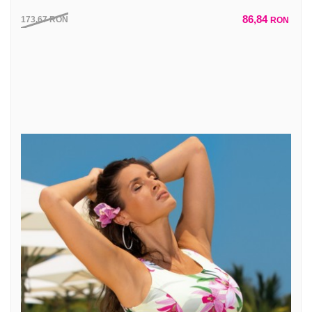
86,84
173,67
RON
RON