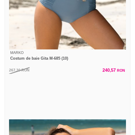
MARKO
Costum de baie Gita M-685 (10)
240,57
267,30
RON
RON