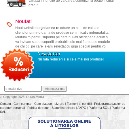
variaza in functie de valoarea comenzii si poate fi chiar
gratuit.
Noutati
Noul website
lenjeriamea.ro
aduce un plus de calitate
clientilor printr-o gama de produse semnificativ imbunatatita.
Multumim pentru suportul pe care ni l-ati oferit pana acum si
va invitam sa descoperiti probabil cele mai frumoase modele
de chiloti, pe care le-am selectat cu grija special pentru voi.
Newsletter
Nu rata reducerile si cele mai noi produse!
© Copyright 2026, Duras Media
Contact
|
Cum cumpar
|
Cum platesc
|
Livrare
|
Termeni si conditii
|
Prelucrarea datelor cu
caracter personal
|
Politica de retur
|
Sfaturi intretinere
|
ANPC
|
Platforma SOL
|
Platforma
SAL