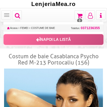
LenjeriaMea.ro
Toggle
Toggle
Toggle
Toggl
Toggle
navigation
navigation
navigation
naviga
navigation
0
0371236355
Acasa
»
FEMEI
»
COSTUME DE BAIE
Telefon:
ÎNAPOI LA LISTĂ
Costum de baie Casablanca Psycho
Red M-213 Portocaliu (156)