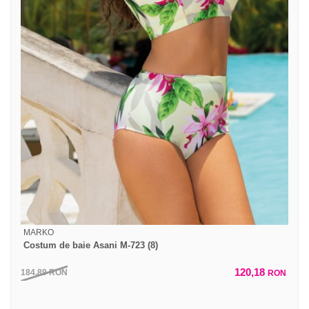
MARKO
Costum de baie Asani M-723 (8)
120,18
184,89
RON
RON