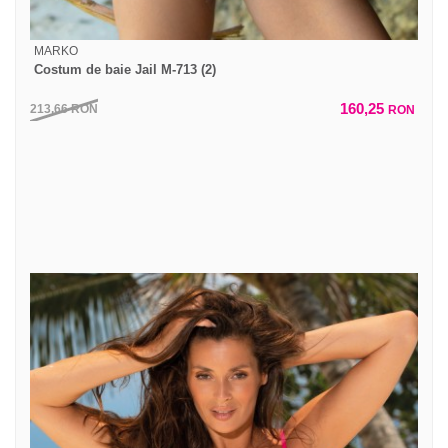
MARKO
Costum de baie Jail M-713 (2)
160,25
213,66
RON
RON