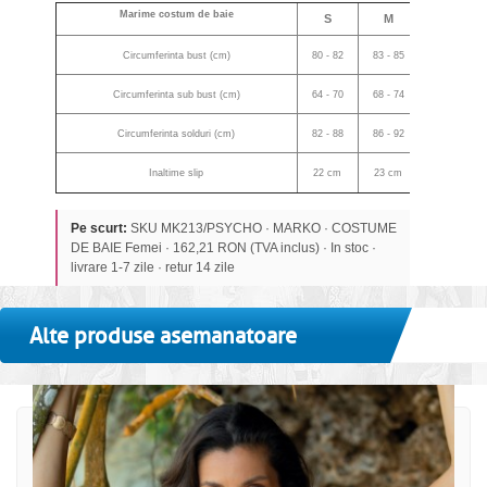
Marime costum de baie
S
M
L
Circumferinta bust (cm)
80 - 82
83 - 85
86 - 88
Circumferinta sub bust (cm)
64 - 70
68 - 74
72 - 78
Circumferinta solduri (cm)
82 - 88
86 - 92
90 - 96
Inaltime slip
22 cm
23 cm
24 cm
Pe scurt:
SKU MK213/PSYCHO · MARKO · COSTUME
DE BAIE Femei · 162,21 RON (TVA inclus) · In stoc ·
livrare 1-7 zile · retur 14 zile
Alte produse asemanatoare