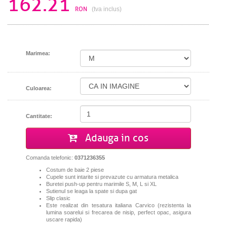
162.21
RON
(tva inclus)
Marimea:
Culoarea:
Cantitate:
Adauga in cos
Comanda telefonic:
0371236355
Costum de baie 2 piese
Cupele sunt intarite si prevazute cu armatura metalica
Buretei push-up pentru marimile S, M, L si XL
Sutienul se leaga la spate si dupa gat
Slip clasic
Este realizat din tesatura italiana Carvico (
rezistenta la
lumina soarelui
si
frecarea
de
nisip,
perfect
opac,
asigura
uscare rapida
)