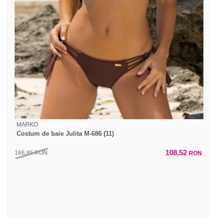
MARKO
Costum de baie Julita M-686 (11)
108,52
166,95
RON
RON