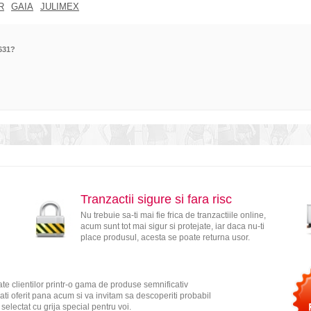
R
GAIA
JULIMEX
631?
Tranzactii sigure si fara risc
Nu trebuie sa-ti mai fie frica de tranzactiile online,
acum sunt tot mai sigur si protejate, iar daca nu-ti
place produsul, acesta se poate returna usor.
te clientilor printr-o gama de produse semnificativ
ati oferit pana acum si va invitam sa descoperiti probabil
electat cu grija special pentru voi.