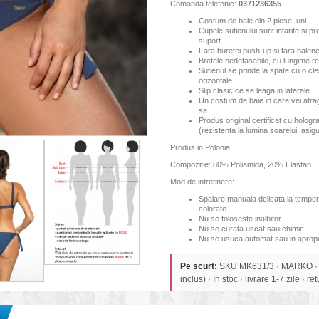
Comanda telefonic:
0371236355
Costum de baie din 2 piese, uni
Cupele sutienului sunt intarite si 
suport
Fara buretei push-up si fara balene
Bretele nedetasabile, cu lungime re
Sutienul se prinde la spate cu o cl
orizontale
Slip clasic ce se leaga in laterale
Un costum de baie in care vei atrage
sa
Produs original certificat cu hologr
(rezistenta la lumina soarelui, asi
Produs in Polonia
Compozitie: 80% Poliamida, 20% Elastan
Mod de intretinere:
Spalare manuala delicata la tempe
colorate
Nu se foloseste inalbitor
Nu se curata uscat sau chimic
Nu se usuca automat sau in apropi
Pe scurt:
SKU MK631/3 · MARKO ·
inclus) · In stoc · livrare 1-7 zile · re