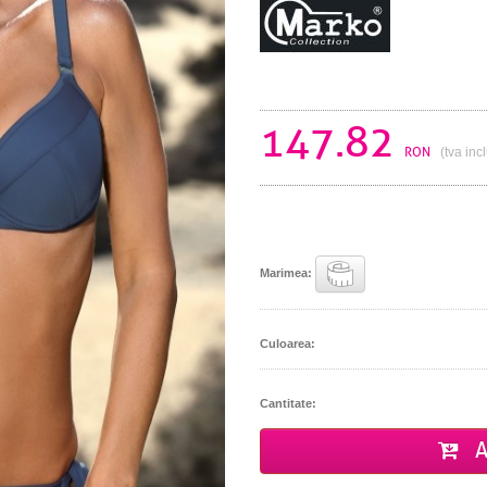
147.82
RON
(tva inc
Marimea:
Culoarea:
Cantitate:
A