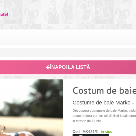
ÎNAPOI LA LISTĂ
Costum de baie
Costume de baie Marko - 
Descopera costumele de baie Marko, inclusi
costum ofera confort si stil, fiind ideal pent
in termen de 14 zile.
Cod : MK631/3 -
in stoc