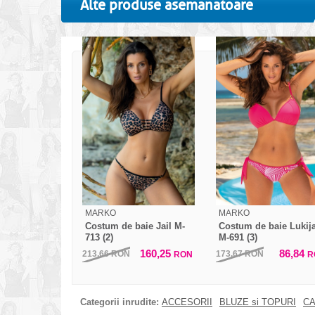
Alte produse asemanatoare
MARKO
MARKO
Costum de baie Jail M-
Costum de baie Lukij
713 (2)
M-691 (3)
160,25
86,84
213,66
RON
173,67
RON
RON
R
Categorii inrudite:
ACCESORII
BLUZE si TOPURI
CA