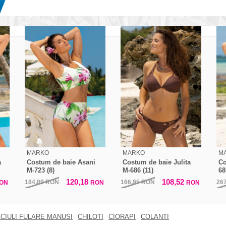
MARKO
MARKO
M
a
Costum de baie Asani
Costum de baie Julita
Co
M-723 (8)
M-686 (11)
68
120,18
108,52
184,89
RON
166,95
RON
26
ON
RON
RON
CIULI FULARE MANUSI
CHILOTI
CIORAPI
COLANTI