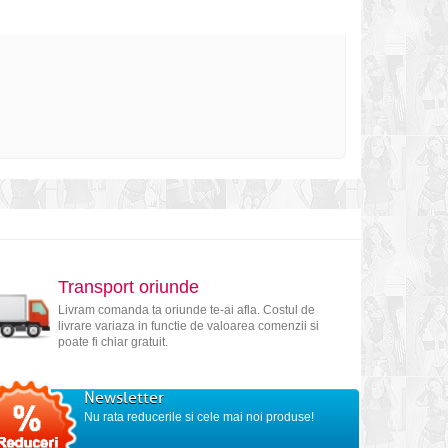
Transport oriunde
Livram comanda ta oriunde te-ai afla. Costul de
livrare variaza in functie de valoarea comenzii si
poate fi chiar gratuit.
Newsletter
Nu rata reducerile si cele mai noi produse!