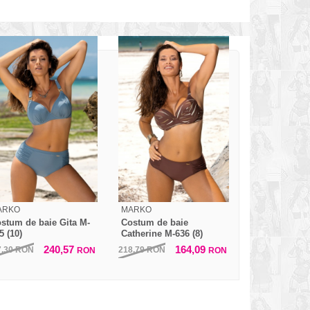
ARKO
MARKO
stum de baie Gita M-
Costum de baie
5 (10)
Catherine M-636 (8)
240,57
164,09
7,30
RON
218,79
RON
RON
RON