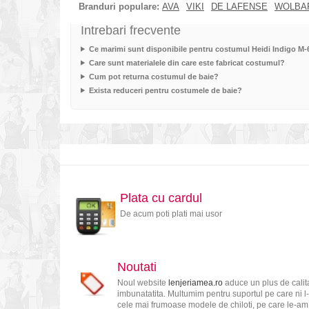
Branduri populare:
AVA
VIKI
DE LAFENSE
WOLBA
Intrebari frecvente
Ce marimi sunt disponibile pentru costumul Heidi Indigo M-
Care sunt materialele din care este fabricat costumul?
Cum pot returna costumul de baie?
Exista reduceri pentru costumele de baie?
Plata cu cardul
De acum poti plati mai usor
Noutati
Noul website
lenjeriamea.ro
aduce un plus de calita
imbunatatita. Multumim pentru suportul pe care ni l-
cele mai frumoase modele de chiloti, pe care le-am s