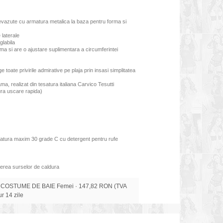
prevazute cu armatura metalica la baza pentru forma si
 laterale
glabila
ema si are o ajustare suplimentara a circumferintei
 toate privirile admirative pe plaja prin insasi simplitatea
ama, realizat din tesatura italiana Carvico Tesutti
gura uscare rapida)
ratura maxim 30 grade C cu detergent pentru rufe
erea surselor de caldura
 COSTUME DE BAIE Femei · 147,82 RON (TVA
tur 14 zile