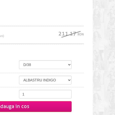
211.17
RON
lus)
dauga in cos