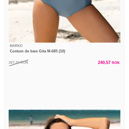
MARKO
Costum de baie Gita M-685 (10)
240,57
267,30
RON
RON