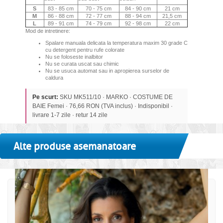
S
83 - 85 cm
70 - 75 cm
84 - 90 cm
21 cm
M
86 - 88 cm
72 - 77 cm
88 - 94 cm
21,5 cm
L
89 - 91 cm
74 - 79 cm
92 - 98 cm
22 cm
Mod de intretinere:
Spalare manuala delicata la temperatura maxim 30 grade C
cu detergent pentru rufe colorate
Nu se foloseste inalbitor
Nu se curata uscat sau chimic
Nu se usuca automat sau in apropierea surselor de
caldura
Pe scurt:
SKU MK511/10 · MARKO · COSTUME DE
BAIE Femei · 76,66 RON (TVA inclus) · Indisponibil ·
livrare 1-7 zile · retur 14 zile
Alte produse asemanatoare