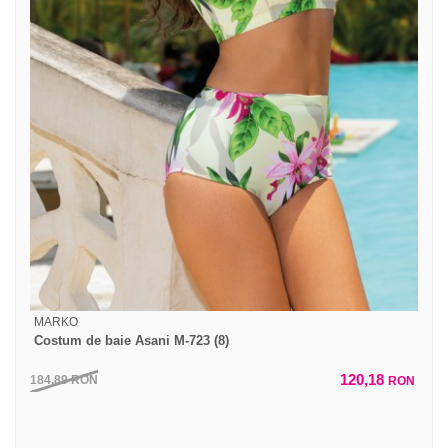
MARKO
Costum de baie Asani M-723 (8)
120,18
184,89
RON
RON