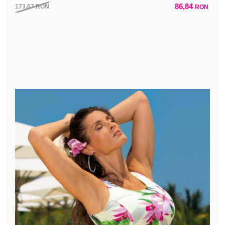
86,84
173,67
RON
RON