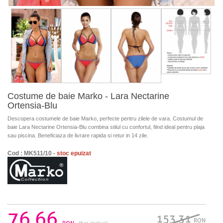
Costume de baie Marko - Lara Nectarine
Ortensia-Blu
Descopera costumele de baie Marko, perfecte pentru zilele de vara. Costumul de
baie Lara Nectarine Ortensia-Blu combina stilul cu confortul, fiind ideal pentru plaja
sau piscina. Beneficiaza de livrare rapida si retur in 14 zile.
Cod : MK511/10 -
stoc epuizat
76.66
153.31
RON