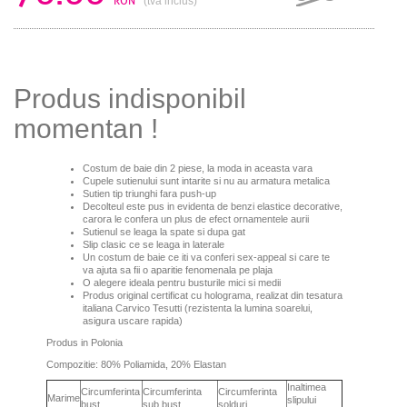
RON
(tva inclus)
Produs indisponibil
momentan !
Costum de baie din 2 piese, la moda in aceasta vara
Cupele sutienului sunt intarite si nu au armatura metalica
Sutien tip triunghi fara push-up
Decolteul este pus in evidenta de benzi elastice decorative,
carora le confera un plus de efect ornamentele aurii
Sutienul se leaga la spate si dupa gat
Slip clasic ce se leaga in laterale
Un costum de baie ce iti va conferi sex-appeal si care te
va ajuta sa fii o aparitie fenomenala pe plaja
O alegere ideala pentru busturile mici si medii
Produs original certificat cu holograma, realizat din tesatura
italiana Carvico Tesutti (rezistenta la lumina soarelui,
asigura uscare rapida)
Produs in Polonia
Compozitie: 80% Poliamida, 20% Elastan
Inaltimea
Circumferinta
Circumferinta
Circumferinta
Marime
slipului
bust
sub bust
solduri