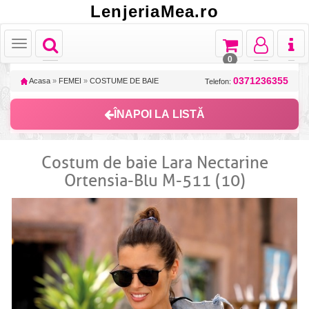
LenjeriaMea.ro
Toggle
Toggle
Toggle
Toggl
Toggle
navigation
navigation
navigation
naviga
navigation
0
0371236355
Acasa
»
FEMEI
»
COSTUME DE BAIE
Telefon:
ÎNAPOI LA LISTĂ
Costum de baie Lara Nectarine
Ortensia-Blu M-511 (10)