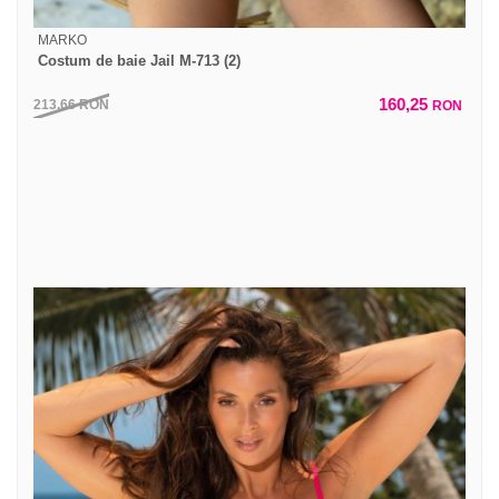
MARKO
Costum de baie Jail M-713 (2)
160,25
213,66
RON
RON