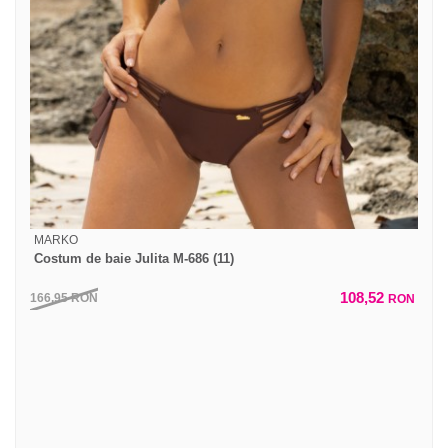
MARKO
Costum de baie Julita M-686 (11)
108,52
166,95
RON
RON