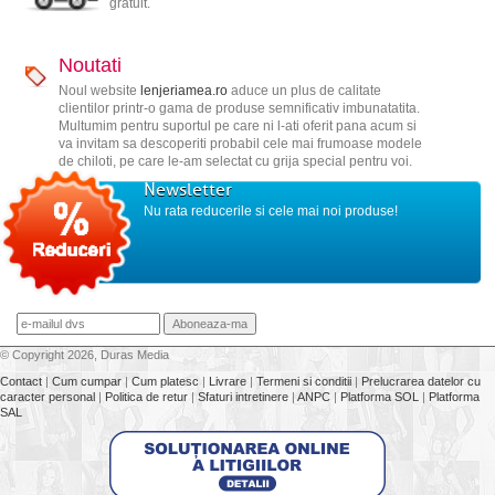
gratuit.
Noutati
Noul website
lenjeriamea.ro
aduce un plus de calitate
clientilor printr-o gama de produse semnificativ imbunatatita.
Multumim pentru suportul pe care ni l-ati oferit pana acum si
va invitam sa descoperiti probabil cele mai frumoase modele
de chiloti, pe care le-am selectat cu grija special pentru voi.
Newsletter
Nu rata reducerile si cele mai noi produse!
© Copyright 2026, Duras Media
Contact
|
Cum cumpar
|
Cum platesc
|
Livrare
|
Termeni si conditii
|
Prelucrarea datelor cu
caracter personal
|
Politica de retur
|
Sfaturi intretinere
|
ANPC
|
Platforma SOL
|
Platforma
SAL