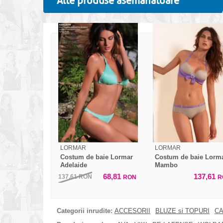
Alte produse asemanatoare
LORMAR
LORMAR
Costum de baie Lormar
Costum de baie Lorm
Adelaide
Mambo
68,81
137,61
137,61
RON
RON
R
Categorii inrudite:
ACCESORII
BLUZE si TOPURI
CA