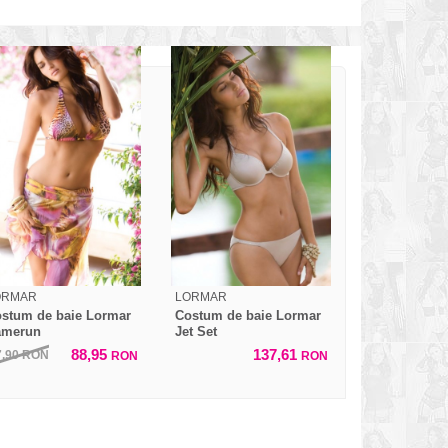
ORMAR
LORMAR
stum de baie Lormar
Costum de baie Lormar
amerun
Jet Set
88,95
137,61
7,90
RON
RON
RON