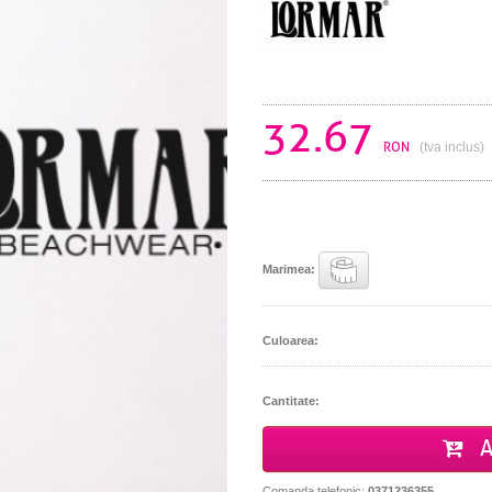
32.67
RON
(tva inclus)
Marimea:
Culoarea:
Cantitate:
A
Comanda telefonic:
0371236355