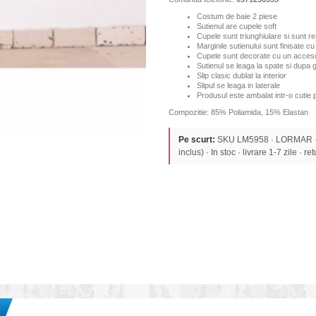
Costum de baie 2 piese
Sutienul are cupele soft
Cupele sunt triunghiulare si sunt rea
Marginile sutienului sunt finisate c
Cupele sunt decorate cu un accesor
Sutienul se leaga la spate si dupa 
Slip clasic dublat la interior
Slipul se leaga in laterale
Produsul este ambalat intr-o cutie 
Compozitie: 85% Poliamida, 15% Elastan
Pe scurt:
SKU LM5958 · LORMAR ·
inclus) · In stoc · livrare 1-7 zile · re