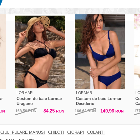
LORMAR
LORMAR
L
ar
Costum de baie Lormar
Costum de baie Lormar
Co
Uragano
Desiderio
C
84,25
149,96
168,50
RON
166,62
RON
17
ON
RON
RON
CIULI FULARE MANUSI
CHILOTI
CIORAPI
COLANTI