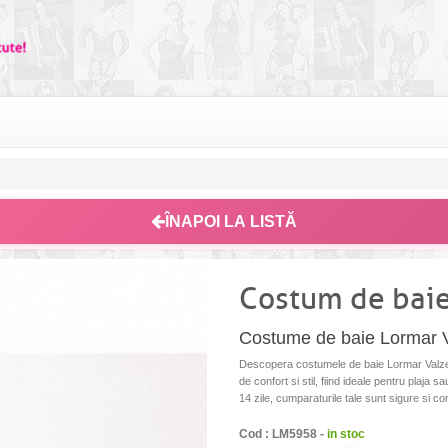
ÎNAPOI LA LISTĂ
Costum de baie
Costume de baie Lormar Val
Descopera costumele de baie Lormar Valzer,
de confort si stil, fiind ideale pentru plaja s
14 zile, cumparaturile tale sunt sigure si co
Cod : LM5958 -
in stoc