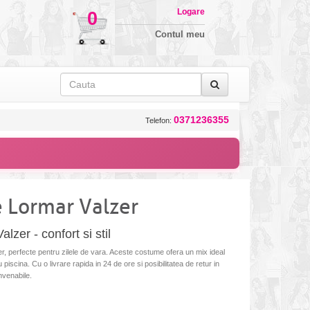
Logare
0
Contul meu
0371236355
Telefon:
 Lormar Valzer
zer - confort si stil
 perfecte pentru zilele de vara. Aceste costume ofera un mix ideal
au piscina. Cu o livrare rapida in 24 de ore si posibilitatea de retur in
nvenabile.