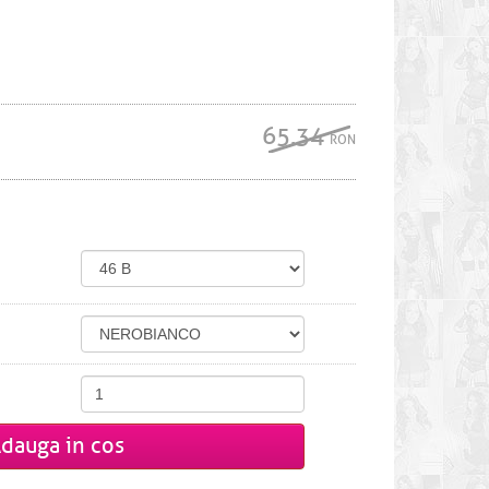
65.34
RON
dauga in cos