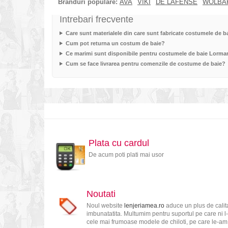
Branduri populare:
AVA
VIKI
DE LAFENSE
WOLBA
Intrebari frecvente
Care sunt materialele din care sunt fabricate costumele de 
Cum pot returna un costum de baie?
Ce marimi sunt disponibile pentru costumele de baie Lorma
Cum se face livrarea pentru comenzile de costume de baie?
Plata cu cardul
De acum poti plati mai usor
Noutati
Noul website
lenjeriamea.ro
aduce un plus de calita
imbunatatita. Multumim pentru suportul pe care ni l-
cele mai frumoase modele de chiloti, pe care le-am s