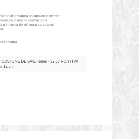
lizate din tesatura uni dublate la interior
u tesatura in nuanta contrastanta
iu in forma de inimioara cu strasuri
gat
prezentabila
 COSTUME DE BAIE Femei · 32,67 RON (TVA
tur 14 zile