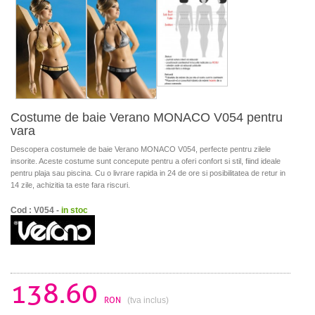
Costume de baie Verano MONACO V054 pentru
vara
Descopera costumele de baie Verano MONACO V054, perfecte pentru zilele
insorite. Aceste costume sunt concepute pentru a oferi confort si stil, fiind ideale
pentru plaja sau piscina. Cu o livrare rapida in 24 de ore si posibilitatea de retur in
14 zile, achizitia ta este fara riscuri.
Cod : V054 -
in stoc
138.60
RON
(tva inclus)