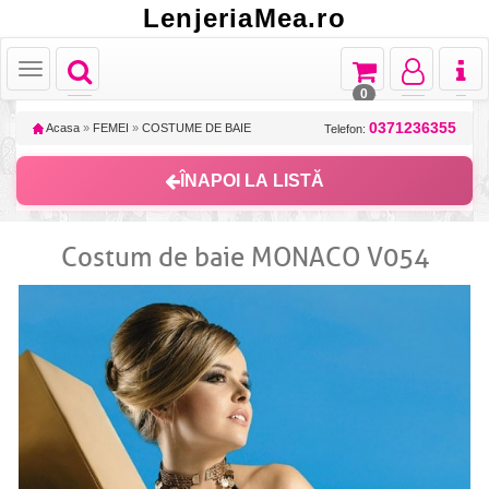
LenjeriaMea.ro
Toggle
Toggle
Toggle
Toggl
Toggle
navigation
navigation
navigation
naviga
navigation
0
0371236355
Acasa
»
FEMEI
»
COSTUME DE BAIE
Telefon:
ÎNAPOI LA LISTĂ
Costum de baie MONACO V054