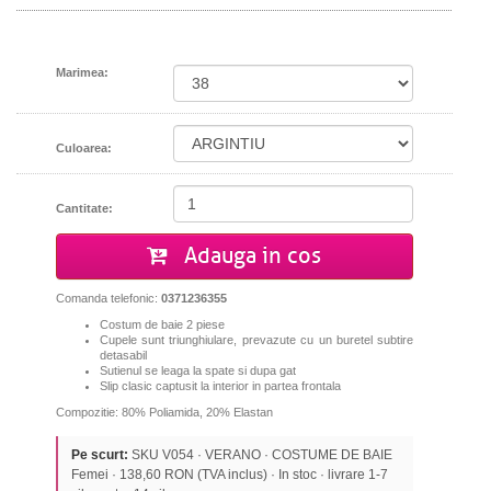
Marimea:
Culoarea:
Cantitate:
Adauga in cos
Comanda telefonic:
0371236355
Costum de baie 2 piese
Cupele sunt triunghiulare, prevazute cu un buretel subtire
detasabil
Sutienul se leaga la spate si dupa gat
Slip clasic captusit la interior in partea frontala
Compozitie: 80% Poliamida, 20% Elastan
Pe scurt:
SKU V054 · VERANO · COSTUME DE BAIE
Femei · 138,60 RON (TVA inclus) · In stoc · livrare 1-7