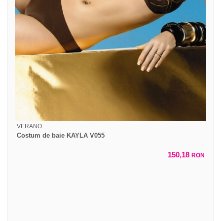
VERANO
Costum de baie KAYLA V055
150,18
RON