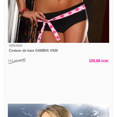
VERANO
Costum de baie GAMBIA V020
100,68
154,89
RON
RON