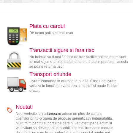
Plata cu cardul
De acum poti plati mai usor
Tranzactii sigure si fara risc
Nu trebuie sa-ti mai fie frica de tranzactiile online, acum sunt
tot mai sigur si protejate, iar daca nu-ti place produsul, acesta
se poate returna usor.
Transport oriunde
Livram comanda ta oriunde te-ai afla. Costul de livrare
variaza in functie de valoarea comenzii si poate fi chiar
gratuit.
Noutati
Noul website
lenjeriamea.ro
aduce un plus de calitate
clientilor printr-o gama de produse semnificativ imbunatatita.
Multumim pentru suportul pe care ni l-ati oferit pana acum si
va invitam sa descoperiti probabil cele mai frumoase modele
de chiloti, pe care le-am selectat cu grija special pentru voi.