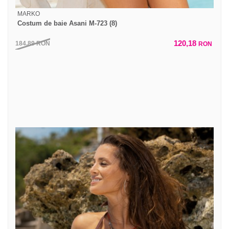
MARKO
Costum de baie Asani M-723 (8)
120,18
184,89
RON
RON