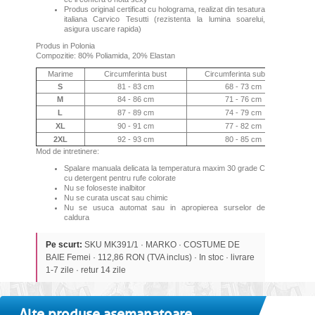
Produs original certificat cu holograma, realizat din tesatura
italiana Carvico Tesutti (rezistenta la lumina soarelui,
asigura uscare rapida)
Produs in Polonia
Compozitie: 80% Poliamida, 20% Elastan
Marime
Circumferinta bust
Circumferinta sub bust
S
81 - 83 cm
68 - 73 cm
M
84 - 86 cm
71 - 76 cm
L
87 - 89 cm
74 - 79 cm
XL
90 - 91 cm
77 - 82 cm
2XL
92 - 93 cm
80 - 85 cm
Mod de intretinere:
Spalare manuala delicata la temperatura maxim 30 grade C
cu detergent pentru rufe colorate
Nu se foloseste inalbitor
Nu se curata uscat sau chimic
Nu se usuca automat sau in apropierea surselor de
caldura
Pe scurt:
SKU MK391/1 · MARKO · COSTUME DE
BAIE Femei · 112,86 RON (TVA inclus) · In stoc · livrare
1-7 zile · retur 14 zile
Alte produse asemanatoare