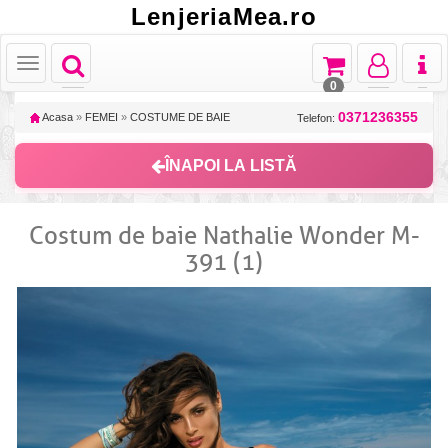
LenjeriaMea.ro
Toggle
Toggle
Toggle
Toggl
Toggle
navigation
navigation
navigation
naviga
navigation
0
0371236355
Acasa
»
FEMEI
»
COSTUME DE BAIE
Telefon:
ÎNAPOI LA LISTĂ
Costum de baie Nathalie Wonder M-
391 (1)