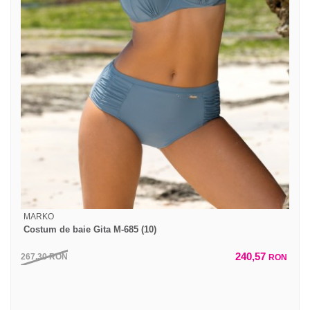
MARKO
Costum de baie Gita M-685 (10)
240,57
267,30
RON
RON