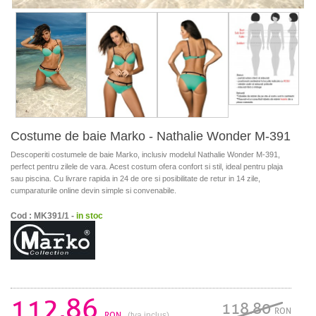
Costume de baie Marko - Nathalie Wonder M-391
Descoperiti costumele de baie Marko, inclusiv modelul Nathalie Wonder M-391,
perfect pentru zilele de vara. Acest costum ofera confort si stil, ideal pentru plaja
sau piscina. Cu livrare rapida in 24 de ore si posibilitate de retur in 14 zile,
cumparaturile online devin simple si convenabile.
Cod : MK391/1 -
in stoc
112.86
118.80
RON
RON
(tva inclus)