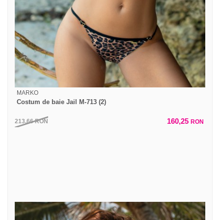
MARKO
Costum de baie Jail M-713 (2)
160,25
213,66
RON
RON