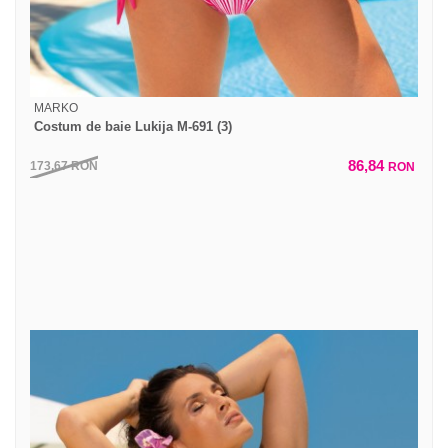
MARKO
Costum de baie Lukija M-691 (3)
86,84
173,67
RON
RON