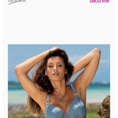
108,52
166,95
RON
RON