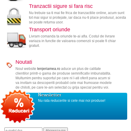
Tranzactii sigure si fara risc
Nu trebuie sa-ti mai fie frica de tranzactiile online, acum sunt
tot mai sigur si protejate, iar daca nu-ti place produsul, acesta
se poate returna usor.
Transport oriunde
Livram comanda ta oriunde te-ai afla. Costul de livrare
variaza in functie de valoarea comenzii si poate fi chiar
gratuit.
Noutati
Noul website
lenjeriamea.ro
aduce un plus de calitate
clientilor printr-o gama de produse semnificativ imbunatatita.
Multumim pentru suportul pe care ni l-ati oferit pana acum si
va invitam sa descoperiti probabil cele mai frumoase modele
de chiloti, pe care le-am selectat cu grija special pentru voi.
Newsletter
Nu rata reducerile si cele mai noi produse!