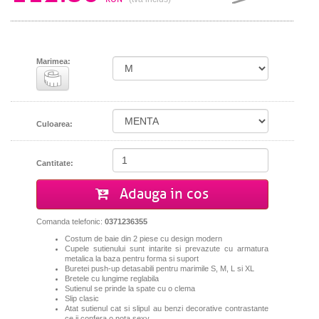
Marimea:
Culoarea:
Cantitate:
Adauga in cos
Comanda telefonic:
0371236355
Costum de baie din 2 piese cu design modern
Cupele sutienului sunt intarite si prevazute cu armatura
metalica la baza pentru forma si suport
Buretei push-up detasabili pentru marimile S, M, L si XL
Bretele cu lungime reglabila
Sutienul se prinde la spate cu o clema
Slip clasic
Atat sutienul cat si slipul au benzi decorative contrastante
ce ii confera o nota sexy