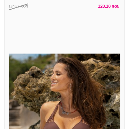
120,18
184,89
RON
RON