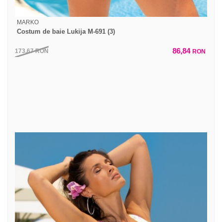
MARKO
Costum de baie Lukija M-691 (3)
86,84
173,67
RON
RON