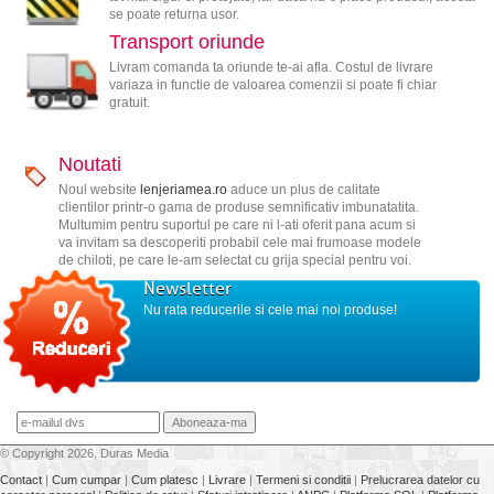
se poate returna usor.
Transport oriunde
Livram comanda ta oriunde te-ai afla. Costul de livrare
variaza in functie de valoarea comenzii si poate fi chiar
gratuit.
Noutati
Noul website
lenjeriamea.ro
aduce un plus de calitate
clientilor printr-o gama de produse semnificativ imbunatatita.
Multumim pentru suportul pe care ni l-ati oferit pana acum si
va invitam sa descoperiti probabil cele mai frumoase modele
de chiloti, pe care le-am selectat cu grija special pentru voi.
Newsletter
Nu rata reducerile si cele mai noi produse!
© Copyright 2026, Duras Media
Contact
|
Cum cumpar
|
Cum platesc
|
Livrare
|
Termeni si conditii
|
Prelucrarea datelor cu