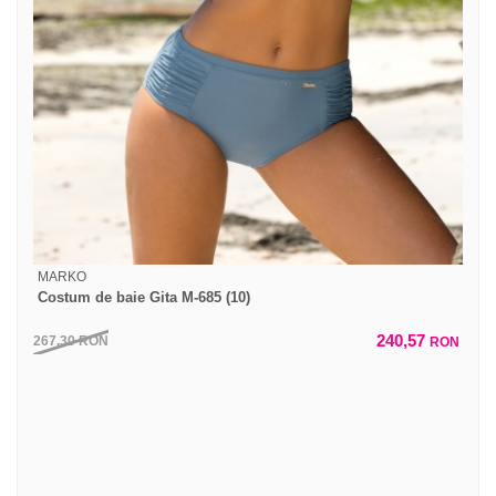
MARKO
Costum de baie Gita M-685 (10)
240,57
267,30
RON
RON