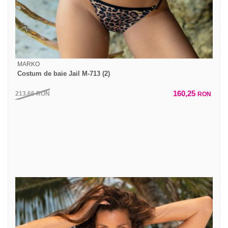
MARKO
Costum de baie Jail M-713 (2)
160,25
213,66
RON
RON