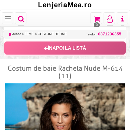
LenjeriaMea.ro
Toggle
Toggle
Toggle
Toggl
Toggle
navigation
navigation
navigation
naviga
navigation
0
0371236355
Acasa
»
FEMEI
»
COSTUME DE BAIE
Telefon:
ÎNAPOI LA LISTĂ
Costum de baie Rachela Nude M-614
(11)