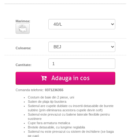
Marimea:
Culoarea:
Cantitate:
Adauga in cos
Comanda telefonic:
0371236355
Costum de baie din 2 piese, uni
Sutien de plaja tip bustiera
Sutienul are cupele dublate cu insertii detasabile de burete
subtire (prin eliminarea acestora cupele devin soft)
Sutienul este prevazut cu balene laterale flexibile pentru
sustinere
Cupe fara armatura metalica
Bretele detasabile, cu lungime reglabila
Sutienul nu este prevazut cu sistem de inchidere (se baga
pe cap)