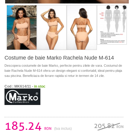
Costume de baie Marko Rachela Nude M-614
Descopera costumele de baie Marko, perfecte pentru zilele de vara. Costumul de
baie Rachela Nude M-614 ofera un design elegant si confortabil, ideal pentru plaja
sau piscina. Beneficiaza de livrare rapida si retur in termen de 14 zile.
Cod : MK614/11 -
in stoc
185.24
205.82
RON
RON
(tva inclus)