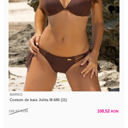
MARKO
Costum de baie Julita M-686 (11)
108,52
166,95
RON
RON