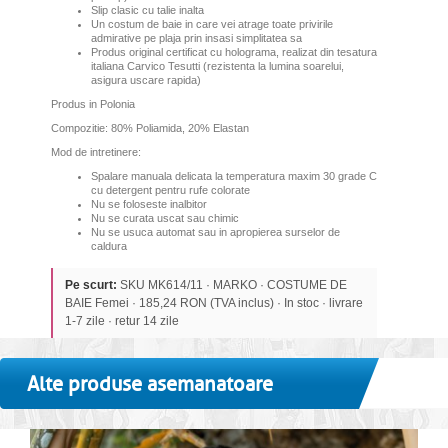
Slip clasic cu talie inalta
Un costum de baie in care vei atrage toate privirile
admirative pe plaja prin insasi simplitatea sa
Produs original certificat cu holograma, realizat din tesatura
italiana Carvico Tesutti (rezistenta la lumina soarelui,
asigura uscare rapida)
Produs in Polonia
Compozitie: 80% Poliamida, 20% Elastan
Mod de intretinere:
Spalare manuala delicata la temperatura maxim 30 grade C
cu detergent pentru rufe colorate
Nu se foloseste inalbitor
Nu se curata uscat sau chimic
Nu se usuca automat sau in apropierea surselor de
caldura
Pe scurt:
SKU MK614/11 · MARKO · COSTUME DE
BAIE Femei · 185,24 RON (TVA inclus) · In stoc · livrare
1-7 zile · retur 14 zile
Alte produse asemanatoare