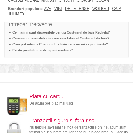
CACIULI FULARE MANUSI
CHILOTI
CIORAPI
COLANTI
Branduri populare:
AVA
VIKI
DE LAFENSE
WOLBAR
GAIA
JULIMEX
Intrebari frecvente
Ce marimi sunt disponibile pentru Costumul de baie Rachela?
Care sunt materialele din care este fabricat Costumul de baie?
Cum pot returna Costumul de baie daca nu mi se potriveste?
Exista posibilitatea de a plati ramburs?
Plata cu cardul
De acum poti plati mai usor
Tranzactii sigure si fara risc
Nu trebuie sa-ti mai fie frica de tranzactiile online, acum sunt
tot mai sigur si protejate, iar daca nu-ti place produsul, acesta