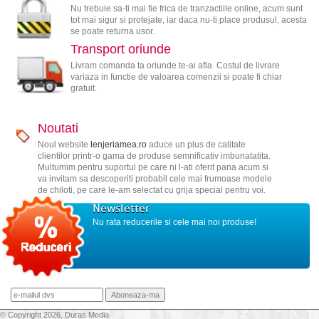
Nu trebuie sa-ti mai fie frica de tranzactiile online, acum sunt
tot mai sigur si protejate, iar daca nu-ti place produsul, acesta
se poate returna usor.
Transport oriunde
Livram comanda ta oriunde te-ai afla. Costul de livrare
variaza in functie de valoarea comenzii si poate fi chiar
gratuit.
Noutati
Noul website
lenjeriamea.ro
aduce un plus de calitate
clientilor printr-o gama de produse semnificativ imbunatatita.
Multumim pentru suportul pe care ni l-ati oferit pana acum si
va invitam sa descoperiti probabil cele mai frumoase modele
de chiloti, pe care le-am selectat cu grija special pentru voi.
Newsletter
Nu rata reducerile si cele mai noi produse!
© Copyright 2026, Duras Media