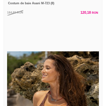
Costum de baie Asani M-723 (8)
120,18
184,89
RON
RON