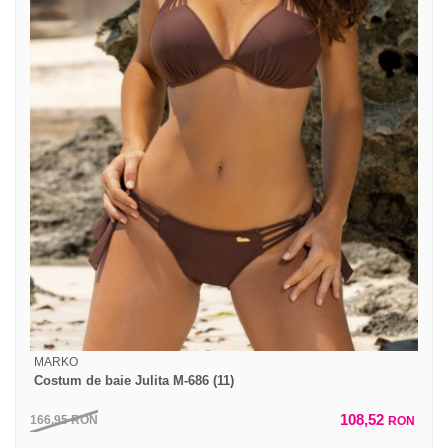
MARKO
Costum de baie Julita M-686 (11)
108,52
166,95
RON
RON