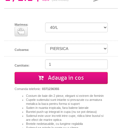
Marimea:
Culoarea:
Cantitate:
Adauga in cos
Comanda telefonic:
0371236355
Costum de baie din 2 piese, elegant si extrem de feminin
Cupele sutienului sunt intarite si prevazute cu armatura
metalica la baza pentru forma si suport
Sutien in nuanta tropicala, fara balene laterale
Buretei push-up integrati in cupa (nu se pot detasa)
Sutienul este usor incretit intre cupe, ridica bine bustul si
are efect de marire optica
Bretele nedetasabile, cu lungime reglabila
Sutienul se prinde la spate cu o clema