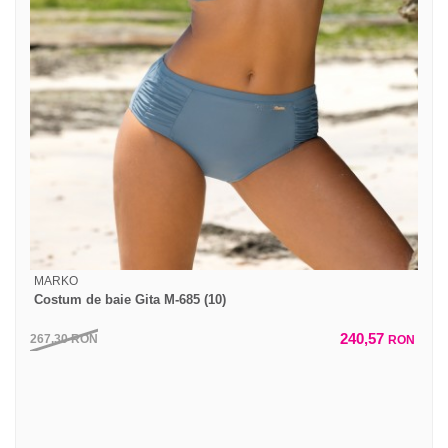
MARKO
Costum de baie Gita M-685 (10)
240,57
267,30
RON
RON