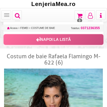
LenjeriaMea.ro
Toggle
Toggle
Toggle
Toggl
Toggle
navigation
navigation
navigation
naviga
navigation
0
0371236355
Acasa
»
FEMEI
»
COSTUME DE BAIE
Telefon:
ÎNAPOI LA LISTĂ
Costum de baie Rafaela Flamingo M-
622 (6)