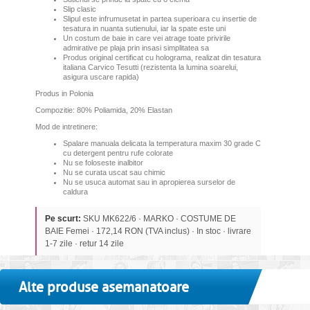
Slip clasic
Slipul este infrumusetat in partea superioara cu insertie de
tesatura in nuanta sutienului, iar la spate este uni
Un costum de baie in care vei atrage toate privirile
admirative pe plaja prin insasi simplitatea sa
Produs original certificat cu holograma, realizat din tesatura
italiana Carvico Tesutti (rezistenta la lumina soarelui,
asigura uscare rapida)
Produs in Polonia
Compozitie: 80% Poliamida, 20% Elastan
Mod de intretinere:
Spalare manuala delicata la temperatura maxim 30 grade C
cu detergent pentru rufe colorate
Nu se foloseste inalbitor
Nu se curata uscat sau chimic
Nu se usuca automat sau in apropierea surselor de
caldura
Pe scurt:
SKU MK622/6 · MARKO · COSTUME DE
BAIE Femei · 172,14 RON (TVA inclus) · In stoc · livrare
1-7 zile · retur 14 zile
Alte produse asemanatoare