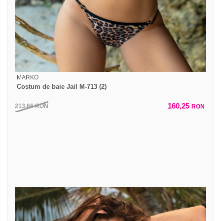
MARKO
Costum de baie Jail M-713 (2)
160,25
213,66
RON
RON