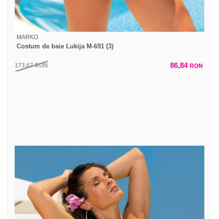
MARKO
Costum de baie Lukija M-691 (3)
86,84
173,67
RON
RON