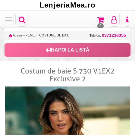
LenjeriaMea.ro
Toggle
Toggle
Toggle
Toggl
Toggle
navigation
navigation
navigation
naviga
navigation
0
0371236355
Acasa
»
FEMEI
»
COSTUME DE BAIE
Telefon:
ÎNAPOI LA LISTĂ
Costum de baie S 730 V1EX2
Exclusive 2