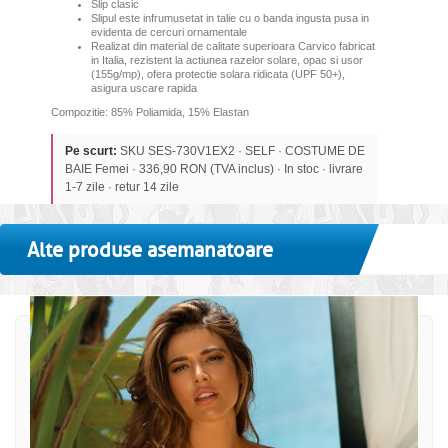
Slip clasic
Slipul este infrumusetat in talie cu o banda ingusta pusa in
evidenta de cercuri ornamentale
Realizat din material de calitate superioara Carvico fabricat
in Italia, rezistent la actiunea razelor solare, opac si usor
(155g/mp), ofera protectie solara ridicata (UPF 50+),
asigura uscare rapida
Compozitie: 85% Poliamida, 15% Elastan
Pe scurt:
SKU SES-730V1EX2 · SELF · COSTUME DE
BAIE Femei · 336,90 RON (TVA inclus) · In stoc · livrare
1-7 zile · retur 14 zile
Alte produse asemanatoare