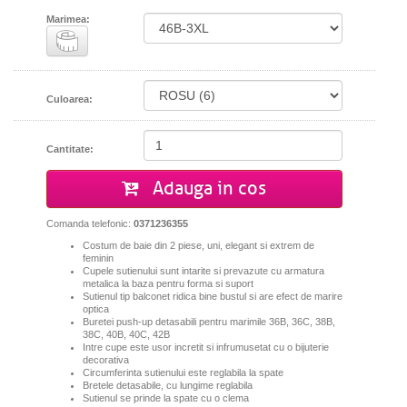
Marimea:
Culoarea:
Cantitate:
Adauga in cos
Comanda telefonic:
0371236355
Costum de baie din 2 piese, uni, elegant si extrem de
feminin
Cupele sutienului sunt intarite si prevazute cu armatura
metalica la baza pentru forma si suport
Sutienul tip balconet ridica bine bustul si are efect de marire
optica
Buretei push-up detasabili pentru marimile 36B, 36C, 38B,
38C, 40B, 40C, 42B
Intre cupe este usor incretit si infrumusetat cu o bijuterie
decorativa
Circumferinta sutienului este reglabila la spate
Bretele detasabile, cu lungime reglabila
Sutienul se prinde la spate cu o clema