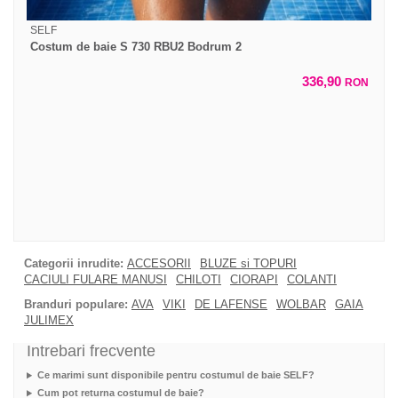
SELF
Costum de baie S 730 RBU2 Bodrum 2
336,90
RON
Categorii inrudite:
ACCESORII
BLUZE si TOPURI
CACIULI FULARE MANUSI
CHILOTI
CIORAPI
COLANTI
Branduri populare:
AVA
VIKI
DE LAFENSE
WOLBAR
GAIA
JULIMEX
Intrebari frecvente
Ce marimi sunt disponibile pentru costumul de baie SELF?
Cum pot returna costumul de baie?