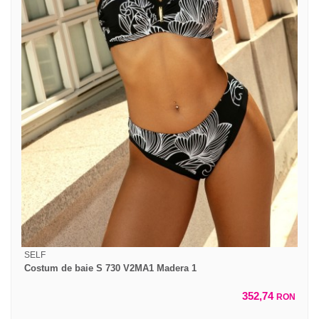
SELF
Costum de baie S 730 V2MA1 Madera 1
352,74
RON