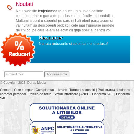
Noutati
Noul website
lenjeriamea.ro
aduce un plus de calitate
clientilor printr-o gama de produse semnificativ imbunatatita.
Multumim pentru suportul pe care ni l-ati oferit pana acum si
va invitam sa descoperiti probabil cele mai frumoase modele
de chiloti, pe care le-am selectat cu grija special pentru voi.
Newsletter
Nu rata reducerile si cele mai noi produse!
© Copyright 2026, Duras Media
Contact
|
Cum cumpar
|
Cum platesc
|
Livrare
|
Termeni si conditii
|
Prelucrarea datelor cu
caracter personal
|
Politica de retur
|
Sfaturi intretinere
|
ANPC
|
Platforma SOL
|
Platforma
SAL