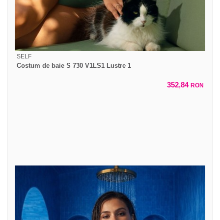
SELF
Costum de baie S 730 V1LS1 Lustre 1
352,84
RON