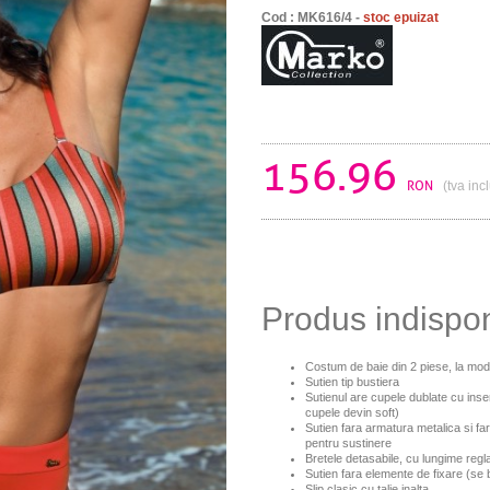
Cod : MK616/4 -
stoc epuizat
156.96
RON
(tva inc
Produs indispo
Costum de baie din 2 piese, la mo
Sutien tip bustiera
Sutienul are cupele dublate cu inser
cupele devin soft)
Sutien fara armatura metalica si far
pentru sustinere
Bretele detasabile, cu lungime regla
Sutien fara elemente de fixare (se
Slip clasic cu talie inalta