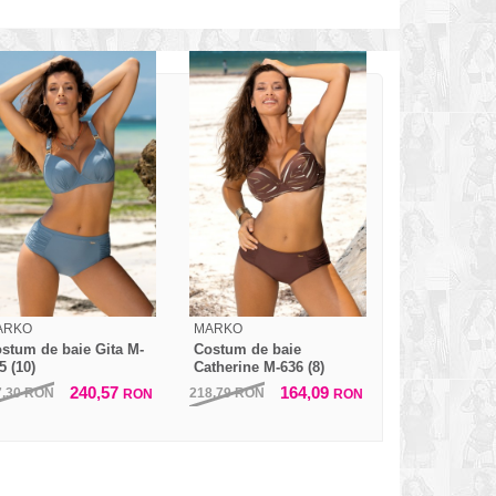
ARKO
MARKO
stum de baie Gita M-
Costum de baie
5 (10)
Catherine M-636 (8)
240,57
164,09
7,30
RON
218,79
RON
RON
RON