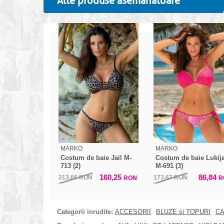
Alte produse asemanatoare
MARKO
MARKO
Costum de baie Jail M-
Costum de baie Lukij
713 (2)
M-691 (3)
160,25
86,84
213,66
RON
173,67
RON
RON
R
Categorii inrudite:
ACCESORII
BLUZE si TOPURI
CA