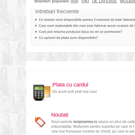
Branduri populare:
AVA
VIKI
DE LAFENSE
WOLBA
Intrebari frecvente
Ce marimi sunt disponibile pentru Costumul de baie Valenti
Care sunt materialele din care este fabricat acest costum de
Cum pot returna produsul daca nu mi se potriveste?
Ce optiuni de plata sunt disponibile?
Plata cu cardul
De acum poti plati mai usor
Noutati
Noul website
lenjeriamea.ro
aduce un plus de calita
imbunatatita. Multumim pentru suportul pe care ni l-
cele mai frumoase modele de chiloti, pe care le-am s