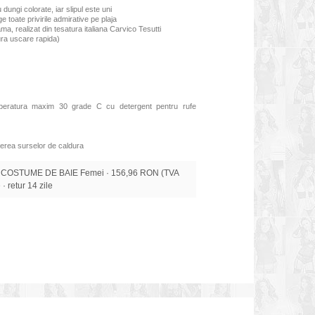
dungi colorate, iar slipul este uni
 toate privirile admirative pe plaja
ama, realizat din tesatura italiana Carvico Tesutti
gura uscare rapida)
mperatura maxim 30 grade C cu detergent pentru rufe
erea surselor de caldura
 COSTUME DE BAIE Femei · 156,96 RON (TVA
 · retur 14 zile