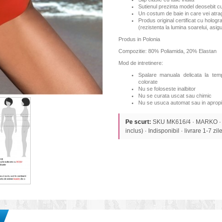
Sutienul prezinta model deosebit cu 
Un costum de baie in care vei atrage
Produs original certificat cu hologr
(rezistenta la lumina soarelui, asi
Produs in Polonia
Compozitie: 80% Poliamida, 20% Elastan
Mod de intretinere:
Spalare manuala delicata la te
colorate
Nu se foloseste inalbitor
Nu se curata uscat sau chimic
Nu se usuca automat sau in apropi
Pe scurt:
SKU MK616/4 · MARKO ·
inclus) · Indisponibil · livrare 1-7 zile