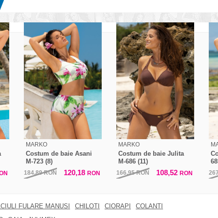
MARKO
MARKO
M
a
Costum de baie Asani
Costum de baie Julita
Co
M-723 (8)
M-686 (11)
68
120,18
108,52
184,89
RON
166,95
RON
26
ON
RON
RON
CIULI FULARE MANUSI
CHILOTI
CIORAPI
COLANTI