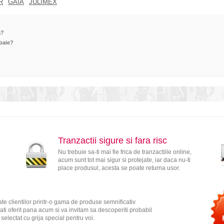
R
GAIA
JULIMEX
a?
 baie?
Tranzactii sigure si fara risc
Nu trebuie sa-ti mai fie frica de tranzactiile online,
acum sunt tot mai sigur si protejate, iar daca nu-ti
place produsul, acesta se poate returna usor.
te clientilor printr-o gama de produse semnificativ
ati oferit pana acum si va invitam sa descoperiti probabil
electat cu grija special pentru voi.