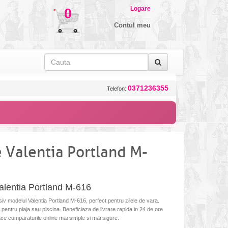
Logare
0
Contul meu
0371236355
Telefon:
 Valentia Portland M-
lentia Portland M-616
v modelul Valentia Portland M-616, perfect pentru zilele de vara.
al pentru plaja sau piscina. Beneficiaza de livrare rapida in 24 de ore
 face cumparaturile online mai simple si mai sigure.