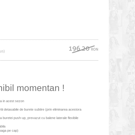
196.20
RON
lus)
nibil momentan !
da in acest sezon
tii detasabile de burete subtire (prin eliminarea acestora
a buretei push-up, prevazut cu balene laterale flexibile
bila
 baga pe cap)