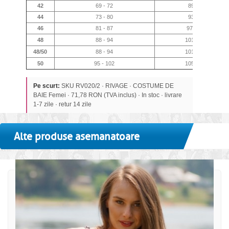
42
69 - 72
89 - 92
44
73 - 80
93 - 96
46
81 - 87
97 - 100
48
88 - 94
101 - 104
48/50
88 - 94
101 - 104
50
95 - 102
105 - 108
Pe scurt:
SKU RV020/2 · RIVAGE · COSTUME DE
BAIE Femei · 71,78 RON (TVA inclus) · In stoc · livrare
1-7 zile · retur 14 zile
Alte produse asemanatoare