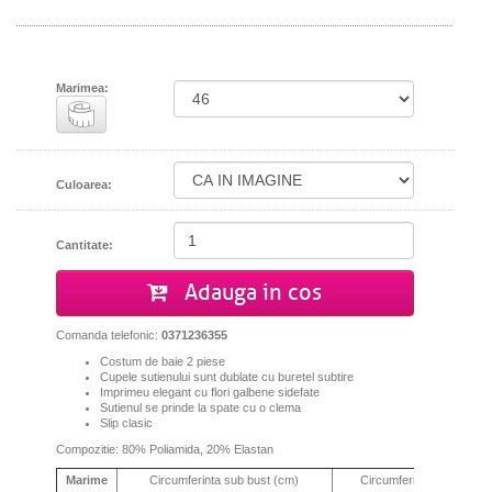
Marimea:
Culoarea:
Cantitate:
Adauga in cos
Comanda telefonic:
0371236355
Costum de baie 2 piese
Cupele sutienului sunt dublate cu buretel subtire
Imprimeu elegant cu flori galbene sidefate
Sutienul se prinde la spate cu o clema
Slip clasic
Compozitie: 80% Poliamida, 20% Elastan
Marime
Circumferinta sub bust (cm)
Circumferinta bust (cm)