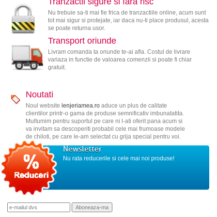
Tranzactii sigure si fara risc
Nu trebuie sa-ti mai fie frica de tranzactiile online, acum sunt
tot mai sigur si protejate, iar daca nu-ti place produsul, acesta
se poate returna usor.
Transport oriunde
Livram comanda ta oriunde te-ai afla. Costul de livrare
variaza in functie de valoarea comenzii si poate fi chiar
gratuit.
Noutati
Noul website
lenjeriamea.ro
aduce un plus de calitate
clientilor printr-o gama de produse semnificativ imbunatatita.
Multumim pentru suportul pe care ni l-ati oferit pana acum si
va invitam sa descoperiti probabil cele mai frumoase modele
de chiloti, pe care le-am selectat cu grija special pentru voi.
Newsletter
Nu rata reducerile si cele mai noi produse!