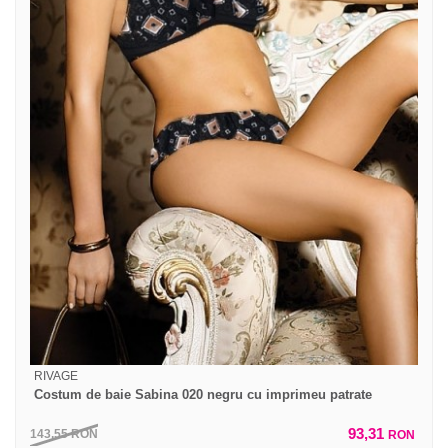
RIVAGE
Costum de baie Sabina 020 negru cu imprimeu patrate
93,31
143,55
RON
RON