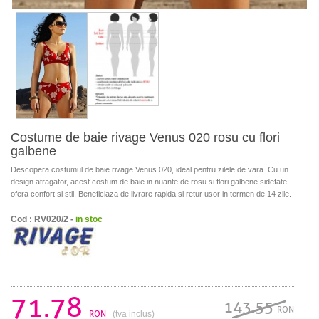
Costume de baie rivage Venus 020 rosu cu flori
galbene
Descopera costumul de baie rivage Venus 020, ideal pentru zilele de vara. Cu un
design atragator, acest costum de baie in nuante de rosu si flori galbene sidefate
ofera confort si stil. Beneficiaza de livrare rapida si retur usor in termen de 14 zile.
Cod : RV020/2 -
in stoc
71.78
143.55
RON
RON
(tva inclus)