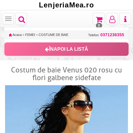
LenjeriaMea.ro
Toggle
Toggle
Toggle
Toggl
Toggle
navigation
navigation
navigation
naviga
navigation
0
0371236355
Acasa
»
FEMEI
»
COSTUME DE BAIE
Telefon:
ÎNAPOI LA LISTĂ
Costum de baie Venus 020 rosu cu
flori galbene sidefate