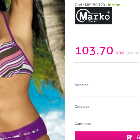
Cod : MK150/129 -
in stoc
103.70
RON
(tva inc
Marimea:
Culoarea:
Cantitate:
A