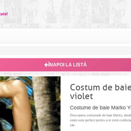
ÎNAPOI LA LISTĂ
Costum de bai
violet
Costume de baie Marko Y
Descopera costumele de baie Marko, ideale
violet este perfect pentru a te simti conforta
zile.