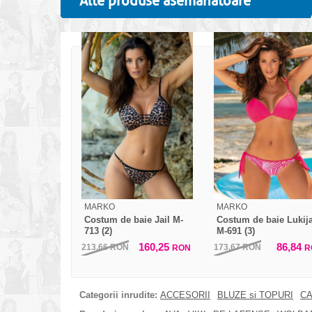
Alte produse asemanatoare
MARKO
MARKO
Costum de baie Jail M-
Costum de baie Lukij
713 (2)
M-691 (3)
160,25
86,84
213,66
RON
173,67
RON
RON
R
Categorii inrudite:
ACCESORII
BLUZE si TOPURI
CA