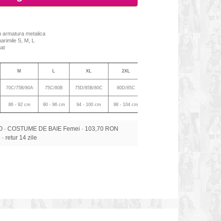
cu armatura metalica
arimile S, M, L
gat
M
L
XL
2XL
70C/75B/80A
75C/80B
75D/85B/80C
80D/85C
86 - 92 cm
90 - 96 cm
94 - 100 cm
98 - 104 cm
 · COSTUME DE BAIE Femei · 103,70 RON
 · retur 14 zile