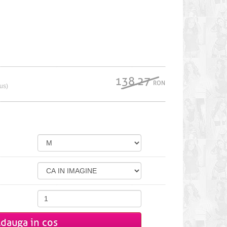
138.27
RON
lus)
dauga in cos