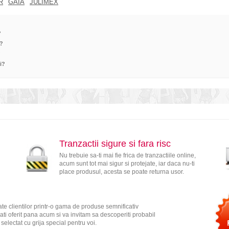
R
GAIA
JULIMEX
?
e?
?
i?
Tranzactii sigure si fara risc
Nu trebuie sa-ti mai fie frica de tranzactiile online,
acum sunt tot mai sigur si protejate, iar daca nu-ti
place produsul, acesta se poate returna usor.
te clientilor printr-o gama de produse semnificativ
ati oferit pana acum si va invitam sa descoperiti probabil
electat cu grija special pentru voi.