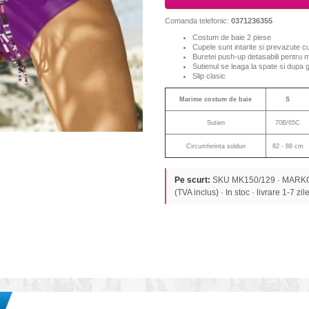
Comanda telefonic:
0371236355
Costum de baie 2 piese
Cupele sunt intarite si prevazute 
Buretei push-up detasabili pentru m
Sutienul se leaga la spate si dupa 
Slip clasic
Marime costum de baie
S
Sutien
70B/65C
Circumferinta solduri
82 - 88 cm
Pe scurt:
SKU MK150/129 · MARKO
(TVA inclus) · In stoc · livrare 1-7 zile