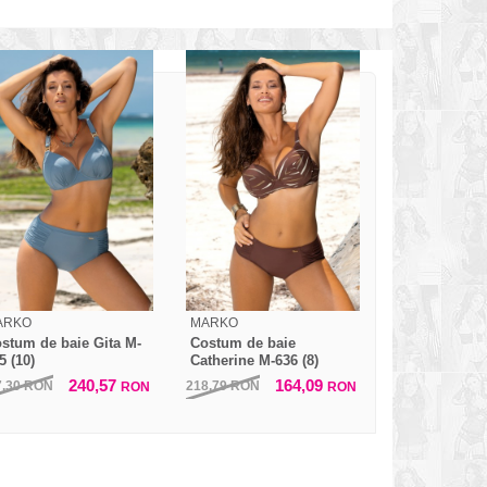
ARKO
MARKO
stum de baie Gita M-
Costum de baie
5 (10)
Catherine M-636 (8)
240,57
164,09
7,30
RON
218,79
RON
RON
RON