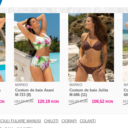
MARKO
MARKO
M
a
Costum de baie Asani
Costum de baie Julita
Co
M-723 (8)
M-686 (11)
68
120,18
108,52
184,89
RON
166,95
RON
26
ON
RON
RON
CIULI FULARE MANUSI
CHILOTI
CIORAPI
COLANTI