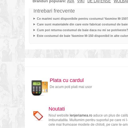
Branduri populare:
AVA
VIKI
DE LAFENSE
WOLBA
Intrebari frecvente
Ce marimi sunt disponibile pentru costumul Yasmine M-150
Care sunt materialele din care este fabricat costumul de bai
Cum pot returna costumul de baie daca nu mi se potriveste
Este costumul de baie Yasmine M-150 disponibil in alte culor
Plata cu cardul
De acum poti plati mai usor
Noutati
Noul website
lenjeriamea.ro
aduce un plus de calita
imbunatatita. Multumim pentru suportul pe care ni l-
cele mai frumoase modele de chiloti, pe care le-am s