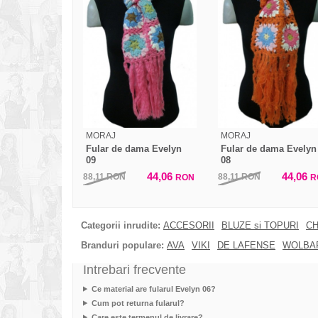
MORAJ
MORAJ
Fular de dama Evelyn
Fular de dama Evelyn
09
08
44,06
44,06
88,11
RON
88,11
RON
RON
R
Categorii inrudite:
ACCESORII
BLUZE si TOPURI
CH
Branduri populare:
AVA
VIKI
DE LAFENSE
WOLBA
Intrebari frecvente
Ce material are fularul Evelyn 06?
Cum pot returna fularul?
Care este termenul de livrare?