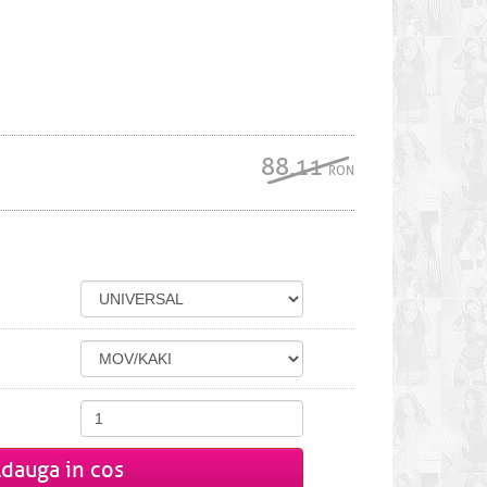
88.11
RON
dauga in cos