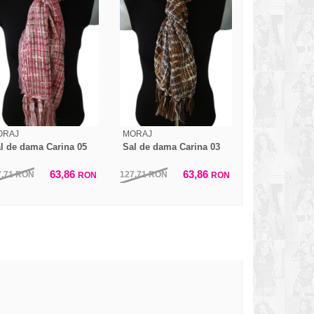
ORAJ
MORAJ
l de dama Carina 05
Sal de dama Carina 03
63,86
63,86
7,71
RON
127,71
RON
RON
RON