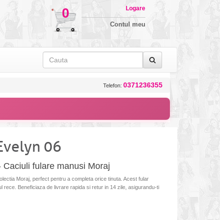
Logare
0
Contul meu
0371236355
Telefon:
Evelyn 06
 Caciuli fulare manusi Moraj
ectia Moraj, perfect pentru a completa orice tinuta. Acest fular
ul rece. Beneficiaza de livrare rapida si retur in 14 zile, asigurandu-ti