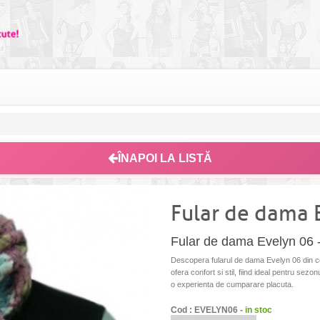
ÎNAPOI LA LISTĂ
Fular de dama 
Fular de dama Evelyn 06 -
Descopera fularul de dama Evelyn 06 din col
ofera confort si stil, fiind ideal pentru sezon
o experienta de cumparare placuta.
Cod : EVELYN06 -
in stoc