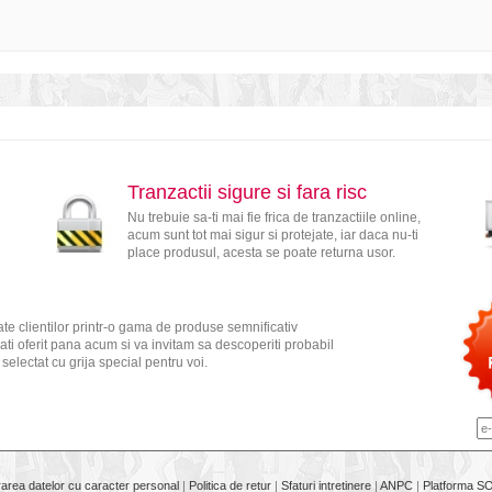
Tranzactii sigure si fara risc
Nu trebuie sa-ti mai fie frica de tranzactiile online,
acum sunt tot mai sigur si protejate, iar daca nu-ti
place produsul, acesta se poate returna usor.
te clientilor printr-o gama de produse semnificativ
ati oferit pana acum si va invitam sa descoperiti probabil
electat cu grija special pentru voi.
rarea datelor cu caracter personal
|
Politica de retur
|
Sfaturi intretinere
|
ANPC
|
Platforma S