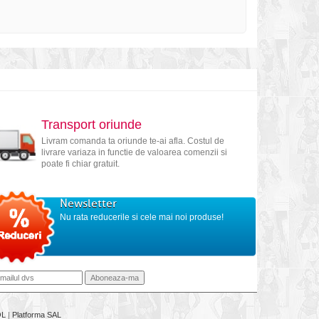
Transport oriunde
Livram comanda ta oriunde te-ai afla. Costul de
livrare variaza in functie de valoarea comenzii si
poate fi chiar gratuit.
Newsletter
Nu rata reducerile si cele mai noi produse!
OL
|
Platforma SAL