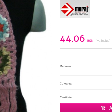
44.06
RON
(tva inclus)
Marimea:
Culoarea:
Cantitate:
A