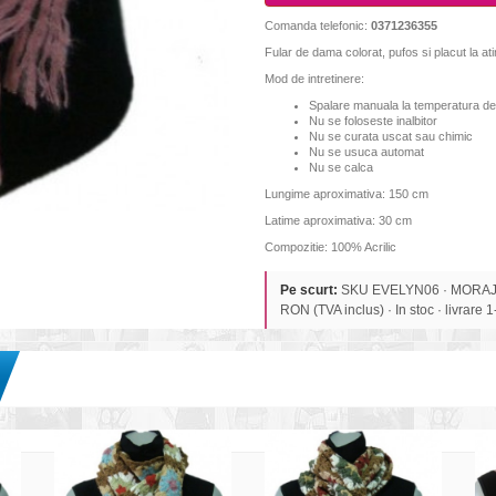
Comanda telefonic:
0371236355
Fular de dama colorat, pufos si placut la ati
Mod de intretinere:
Spalare manuala la temperatura d
Nu se foloseste inalbitor
Nu se curata uscat sau chimic
Nu se usuca automat
Nu se calca
Lungime aproximativa: 150 cm
Latime aproximativa: 30 cm
Compozitie: 100% Acrilic
Pe scurt:
SKU EVELYN06 · MORAJ 
RON (TVA inclus) · In stoc · livrare 1-