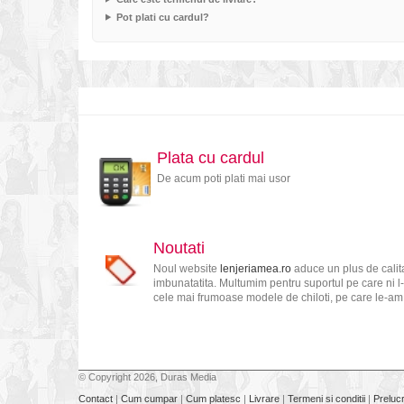
Pot plati cu cardul?
Plata cu cardul
De acum poti plati mai usor
Noutati
Noul website
lenjeriamea.ro
aduce un plus de calita
imbunatatita. Multumim pentru suportul pe care ni l-
cele mai frumoase modele de chiloti, pe care le-am s
© Copyright 2026, Duras Media
Contact
|
Cum cumpar
|
Cum platesc
|
Livrare
|
Termeni si conditii
|
Preluc