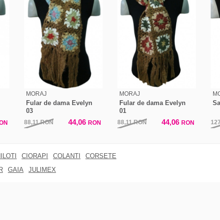
MORAJ
MORAJ
M
Fular de dama Evelyn
Fular de dama Evelyn
Sa
03
01
44,06
44,06
88,11
RON
88,11
RON
12
ON
RON
RON
ILOTI
CIORAPI
COLANTI
CORSETE
R
GAIA
JULIMEX