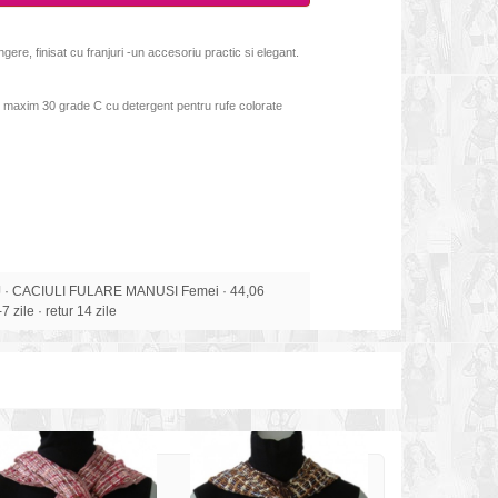
ngere, finisat cu franjuri -un accesoriu practic si elegant.
e maxim 30
grade C cu detergent pentru rufe colorate
· CACIULI FULARE MANUSI Femei · 44,06
7 zile · retur 14 zile