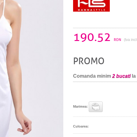
190.52
RON
(tva inc
PROMO
Comanda minim
2 bucati
la
Marimea:
Culoarea: