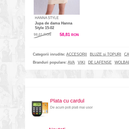
HANNA STYLE
Jupa de dama Hanna
Style 15-02
58,81
98,01
RON
RON
Categorii inrudite:
ACCESORII
BLUZE si TOPURI
CA
Branduri populare:
AVA
VIKI
DE LAFENSE
WOLBA
Plata cu cardul
De acum poti plati mai usor