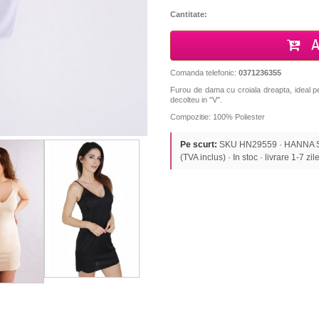
Cantitate:
A
Comanda telefonic:
0371236355
Furou de dama cu croiala dreapta, ideal pent
decolteu in "V".
Compozitie: 100% Poliester
Pe scurt:
SKU HN29559 · HANNA S
(TVA inclus) · In stoc · livrare 1-7 zile