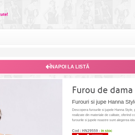
ÎNAPOI LA LISTĂ
Furou de dama 
Furouri si jupe Hanna Styl
Descopera furourile si jupele Hanna Style, 
realizate din materiale de calitate, oferind c
furourile si jupele noastre sunt alegerea ide
Cod : HN29559 -
in stoc