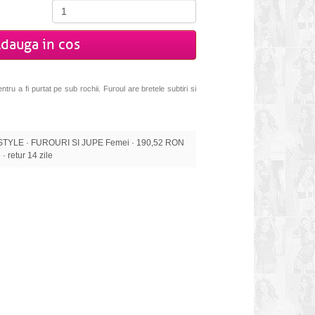
dauga in cos
ru a fi purtat pe sub rochii. Furoul are bretele subtiri si
TYLE · FUROURI SI JUPE Femei · 190,52 RON
 · retur 14 zile