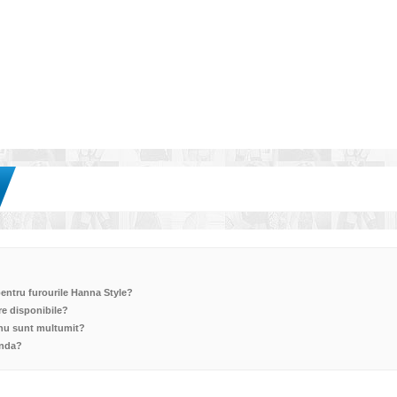
pentru furourile Hanna Style?
re disponibile?
 nu sunt multumit?
anda?