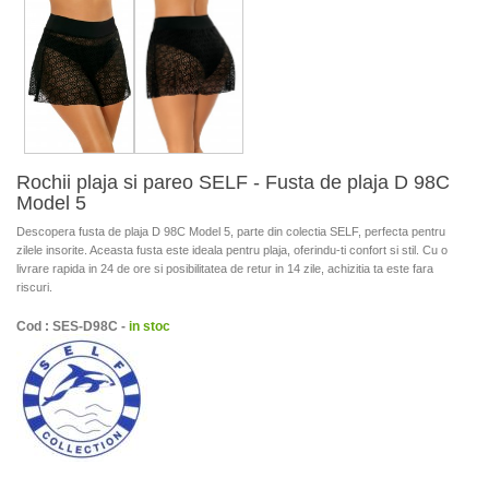
Rochii plaja si pareo SELF - Fusta de plaja D 98C
Model 5
Descopera fusta de plaja D 98C Model 5, parte din colectia SELF, perfecta pentru
zilele insorite. Aceasta fusta este ideala pentru plaja, oferindu-ti confort si stil. Cu o
livrare rapida in 24 de ore si posibilitatea de retur in 14 zile, achizitia ta este fara
riscuri.
Cod : SES-D98C -
in stoc