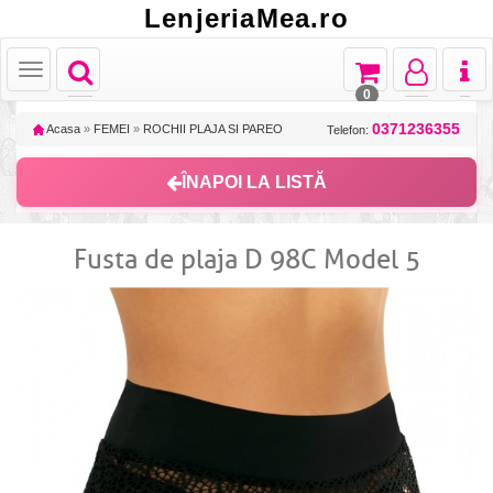
LenjeriaMea.ro
Toggle
Toggle
Toggle
Toggl
Toggle
navigation
navigation
navigation
naviga
navigation
0
0371236355
Acasa
»
FEMEI
»
ROCHII PLAJA SI PAREO
Telefon:
ÎNAPOI LA LISTĂ
Fusta de plaja D 98C Model 5