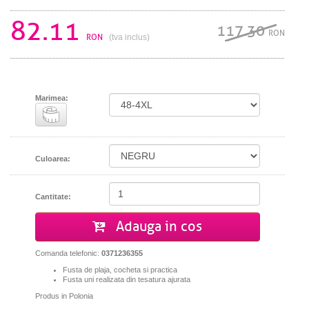
82.11
117.30
RON
RON
(tva inclus)
Marimea:
Culoarea:
Cantitate:
Adauga in cos
Comanda telefonic:
0371236355
Fusta de plaja, cocheta si practica
Fusta uni realizata din tesatura ajurata
Produs in Polonia