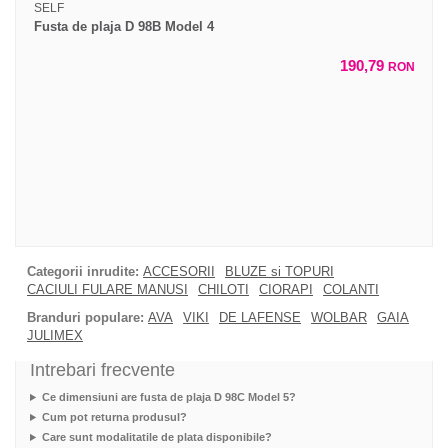
SELF
Fusta de plaja D 98B Model 4
190,79
RON
Categorii inrudite:
ACCESORII
BLUZE si TOPURI
CACIULI FULARE MANUSI
CHILOTI
CIORAPI
COLANTI
Branduri populare:
AVA
VIKI
DE LAFENSE
WOLBAR
GAIA
JULIMEX
Intrebari frecvente
Ce dimensiuni are fusta de plaja D 98C Model 5?
Cum pot returna produsul?
Care sunt modalitatile de plata disponibile?