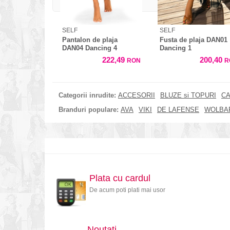
SELF
SELF
Pantalon de plaja
Fusta de plaja DAN01
DAN04 Dancing 4
Dancing 1
222,49
200,40
RON
R
Categorii inrudite:
ACCESORII
BLUZE si TOPURI
CA
Branduri populare:
AVA
VIKI
DE LAFENSE
WOLBA
Plata cu cardul
De acum poti plati mai usor
Noutati