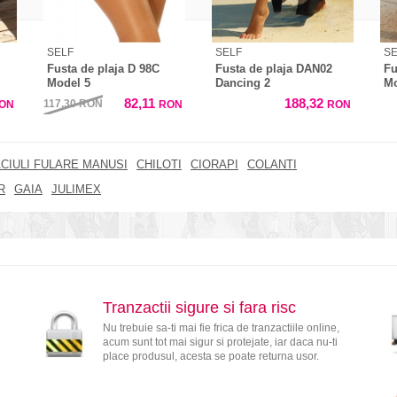
SELF
SELF
SE
Fusta de plaja D 98C
Fusta de plaja DAN02
Fu
Model 5
Dancing 2
Mo
82,11
188,32
117,30
RON
ON
RON
RON
CIULI FULARE MANUSI
CHILOTI
CIORAPI
COLANTI
R
GAIA
JULIMEX
Tranzactii sigure si fara risc
Nu trebuie sa-ti mai fie frica de tranzactiile online,
acum sunt tot mai sigur si protejate, iar daca nu-ti
place produsul, acesta se poate returna usor.