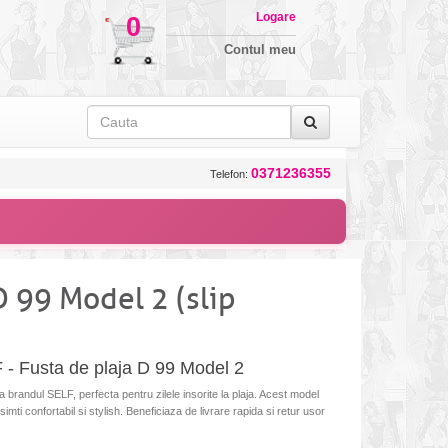
Logare
0
Contul meu
0371236355
Telefon:
D 99 Model 2 (slip
F - Fusta de plaja D 99 Model 2
 brandul SELF, perfecta pentru zilele insorite la plaja. Acest model
 simti confortabil si stylish. Beneficiaza de livrare rapida si retur usor