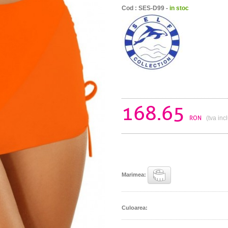
Cod : SES-D99 -
in stoc
168.65
RON
(tva inc
Marimea:
Culoarea: