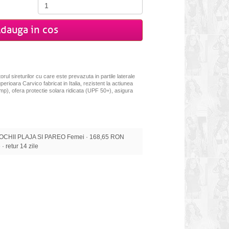
dauga in cos
rul sireturilor cu care este prevazuta in partile laterale
perioara Carvico fabricat in Italia, rezistent la actiunea
mp), ofera protectie solara ridicata (UPF 50+), asigura
OCHII PLAJA SI PAREO Femei · 168,65 RON
 · retur 14 zile