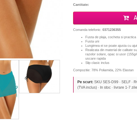
Cantitate:
A
Comanda telefonic:
0371236355
Fusta de plaja, cocheta si practica
Fusta uni
Lungimea ei se poate ajusta cu ajuto
Realizata din material de calitate su
razelor solare, opac si usor (155g/
uscare rapida
S
lip clasic inclus
Compozitie: 78% Poliamida, 22% Elastan
Pe scurt:
SKU SES-D99 · SELF · R
(TVA inclus) · In stoc · livrare 1-7 zile