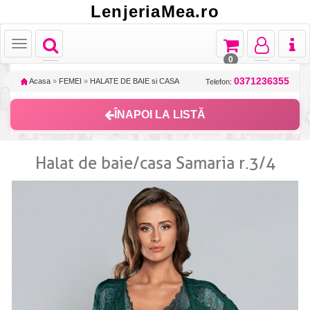
LenjeriaMea.ro
Toggle
Toggle
Toggle
Toggl
Toggle
navigation
navigation
navigation
naviga
navigation
0
0371236355
Acasa
»
FEMEI
»
HALATE DE BAIE si CASA
Telefon:
ÎNAPOI LA LISTĂ
Halat de baie/casa Samaria r.3/4