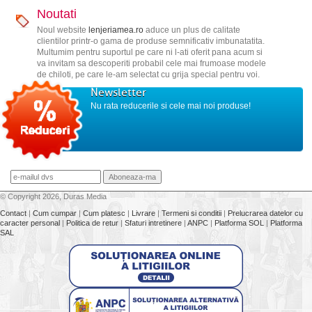
Noutati
Noul website
lenjeriamea.ro
aduce un plus de calitate
clientilor printr-o gama de produse semnificativ imbunatatita.
Multumim pentru suportul pe care ni l-ati oferit pana acum si
va invitam sa descoperiti probabil cele mai frumoase modele
de chiloti, pe care le-am selectat cu grija special pentru voi.
Newsletter
Nu rata reducerile si cele mai noi produse!
© Copyright 2026, Duras Media
Contact
|
Cum cumpar
|
Cum platesc
|
Livrare
|
Termeni si conditii
|
Prelucrarea datelor cu
caracter personal
|
Politica de retur
|
Sfaturi intretinere
|
ANPC
|
Platforma SOL
|
Platforma
SAL