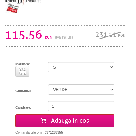
115.56
231.11
RON
RON
(tva inclus)
Marimea:
Culoarea:
Cantitate:
Adauga in cos
Comanda telefonic:
0371236355