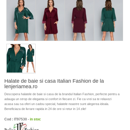
Halate de baie si casa Italian Fashion de la
lenjeriamea.ro
Descopera halatele de baie si casa de la brandul Italian Fashion, perfecte pentru a
adauga un strop de eleganta si confort in fiecare zi. Fie ca vrei sa te relaxezi
acasa sau sa oferi un cadou special, halatele noastre sunt alegerea ideala.
Beneficiaza de livrare rapida in 24 de ore si retur in 14 zile!
Cod : IT97530 -
in stoc