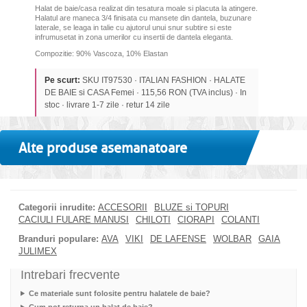
Halat de baie/casa realizat din tesatura moale si placuta la atingere.
Halatul are maneca 3/4 finisata cu mansete din dantela, buzunare
laterale, se leaga in talie cu ajutorul unui snur subtire si este
infrumusetat in zona umerilor cu insertii de dantela eleganta.
Compozitie: 90% Vascoza, 10% Elastan
Pe scurt:
SKU IT97530 · ITALIAN FASHION · HALATE
DE BAIE si CASA Femei · 115,56 RON (TVA inclus) · In
stoc · livrare 1-7 zile · retur 14 zile
Alte produse asemanatoare
Categorii inrudite:
ACCESORII
BLUZE si TOPURI
CACIULI FULARE MANUSI
CHILOTI
CIORAPI
COLANTI
Branduri populare:
AVA
VIKI
DE LAFENSE
WOLBAR
GAIA
JULIMEX
Intrebari frecvente
Ce materiale sunt folosite pentru halatele de baie?
Cum pot returna un halat de baie?